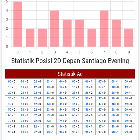
Statistik Posisi 2D Depan Santiago Evening
Statistik Ac
00
» 0
01
» 0
02
» 0
03
» 1
04
» 0
05
» 0
06
» 1
07
» 0
08
» 1
09
» 0
10
» 0
11
» 0
12
» 0
13
» 0
14
» 0
15
» 1
16
» 0
17
» 1
18
» 0
19
» 1
20
» 1
21
» 1
22
» 0
23
» 0
24
» 0
25
» 1
26
» 2
27
» 0
28
» 0
29
» 1
30
» 0
31
» 0
32
» 0
33
» 0
34
» 0
35
» 0
36
» 1
37
» 0
38
» 0
39
» 0
40
» 0
41
» 0
42
» 0
43
» 0
44
» 0
45
» 2
46
» 0
47
» 0
48
» 0
49
» 0
50
» 0
51
» 1
52
» 0
53
» 0
54
» 0
55
» 0
56
» 1
57
» 0
58
» 0
59
» 0
60
» 0
61
» 0
62
» 0
63
» 0
64
» 0
65
» 0
66
» 0
67
» 0
68
» 0
69
» 1
70
» 1
71
» 0
72
» 0
73
» 1
74
» 0
75
» 0
76
» 1
77
» 0
78
» 0
79
» 0
80
» 1
81
» 1
82
» 1
83
» 0
84
» 0
85
» 0
86
» 1
87
» 1
88
» 0
89
» 0
90
» 1
91
» 0
92
» 0
93
» 1
94
» 0
95
» 0
96
» 1
97
» 0
98
» 1
99
» 0