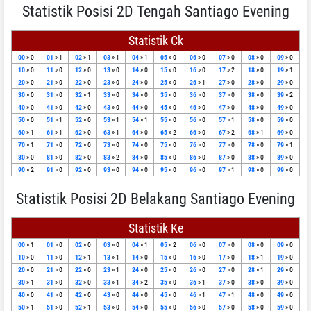
Statistik Posisi 2D Tengah Santiago Evening
Statistik Ck
00
» 0
01
» 1
02
» 1
03
» 1
04
» 1
05
» 0
06
» 0
07
» 0
08
» 0
09
» 0
10
» 0
11
» 0
12
» 0
13
» 0
14
» 0
15
» 0
16
» 0
17
» 2
18
» 0
19
» 1
20
» 0
21
» 0
22
» 0
23
» 0
24
» 0
25
» 0
26
» 1
27
» 0
28
» 0
29
» 0
30
» 0
31
» 0
32
» 1
33
» 0
34
» 0
35
» 0
36
» 0
37
» 0
38
» 0
39
» 2
40
» 0
41
» 0
42
» 0
43
» 0
44
» 0
45
» 0
46
» 0
47
» 0
48
» 0
49
» 0
50
» 0
51
» 1
52
» 0
53
» 1
54
» 1
55
» 0
56
» 0
57
» 1
58
» 0
59
» 0
60
» 1
61
» 1
62
» 0
63
» 1
64
» 0
65
» 2
66
» 0
67
» 2
68
» 1
69
» 0
70
» 1
71
» 0
72
» 0
73
» 0
74
» 0
75
» 0
76
» 0
77
» 0
78
» 0
79
» 1
80
» 0
81
» 0
82
» 0
83
» 2
84
» 0
85
» 0
86
» 0
87
» 0
88
» 0
89
» 0
90
» 2
91
» 0
92
» 0
93
» 0
94
» 0
95
» 0
96
» 0
97
» 1
98
» 0
99
» 0
Statistik Posisi 2D Belakang Santiago Evening
Statistik Ke
00
» 1
01
» 0
02
» 0
03
» 0
04
» 1
05
» 2
06
» 0
07
» 0
08
» 0
09
» 0
10
» 0
11
» 0
12
» 1
13
» 1
14
» 0
15
» 0
16
» 0
17
» 0
18
» 1
19
» 0
20
» 0
21
» 0
22
» 0
23
» 1
24
» 0
25
» 0
26
» 0
27
» 0
28
» 1
29
» 0
30
» 1
31
» 0
32
» 0
33
» 1
34
» 2
35
» 0
36
» 1
37
» 0
38
» 0
39
» 0
40
» 0
41
» 0
42
» 0
43
» 0
44
» 0
45
» 0
46
» 1
47
» 1
48
» 0
49
» 0
50
» 1
51
» 0
52
» 1
53
» 0
54
» 0
55
» 0
56
» 0
57
» 0
58
» 0
59
» 0