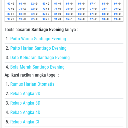
60
» 0
61
» 0
62
» 0
63
» 0
64
» 0
65
» 0
66
» 0
67
» 1
68
» 0
69
» 0
70
» 0
71
» 2
72
» 0
73
» 1
74
» 0
75
» 0
76
» 0
77
» 0
78
» 1
79
» 2
80
» 1
81
» 0
82
» 0
83
» 0
84
» 0
85
» 0
86
» 0
87
» 0
88
» 0
89
» 0
90
» 1
91
» 0
92
» 0
93
» 0
94
» 0
95
» 1
96
» 0
97
» 2
98
» 0
99
» 0
Tools pasaran
Santiago Evening
lainya :
Paito Warna Santiago Evening
Paito Harian Santiago Evening
Data Keluaran Santiago Evening
Bola Merah Santiago Evening
Aplikasi racikan angka togel :
Rumus Harian Otomatis
Rekap Angka 2D
Rekap Angka 3D
Rekap Angka 4D
Rekap Angka Ct