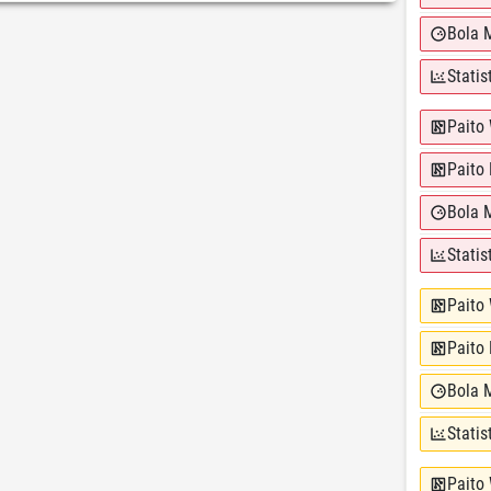
Bola 
Stati
Paito
Paito
Bola 
Statis
Paito
Paito
Bola 
Statis
Paito