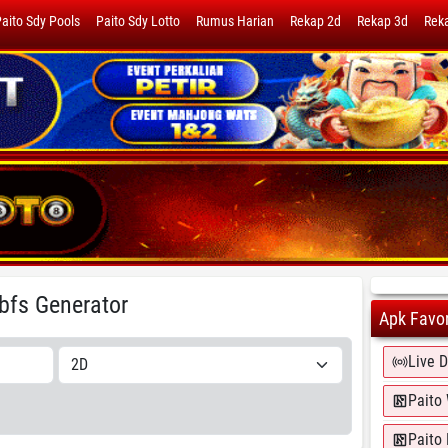
aito Sdy Pools
Paito Sdy Lotto
Rumus Harian
Rekap 2d
Rekap 3d
Rek
bfs Generator
Apk Favor
Live 
Paito
Paito