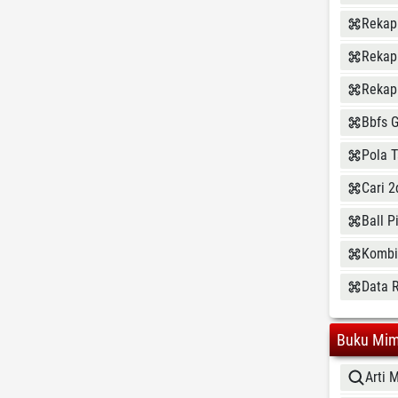
Rekap
Rekap
Rekap
Bbfs 
Pola 
Cari 2
Ball P
Kombi
Data R
Buku Mim
Arti 