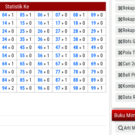
Statistik Ke
Rekap
04
» 1
05
» 1
06
» 1
07
» 0
08
» 1
09
» 0
Rekap
14
» 1
15
» 0
16
» 1
17
» 0
18
» 0
19
» 0
Rekap
24
» 0
25
» 0
26
» 0
27
» 0
28
» 0
29
» 1
34
» 0
35
» 1
36
» 0
37
» 1
38
» 0
39
» 0
Bbfs 
44
» 0
45
» 0
46
» 1
47
» 0
48
» 1
49
» 0
Pola 
54
» 0
55
» 0
56
» 1
57
» 1
58
» 0
59
» 0
64
» 1
65
» 0
66
» 1
67
» 0
68
» 0
69
» 0
Cari 2
74
» 0
75
» 0
76
» 0
77
» 0
78
» 0
79
» 0
Ball P
84
» 0
85
» 1
86
» 0
87
» 1
88
» 0
89
» 0
Kombi
94
» 2
95
» 0
96
» 0
97
» 0
98
» 0
99
» 1
Data R
Buku Mim
Arti 