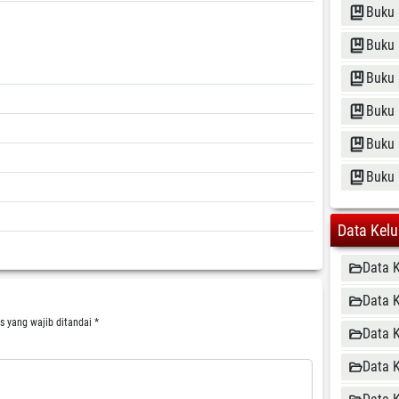
Buku 
Buku 
Buku 
Buku
Buku
Buku
Data Kelu
Data 
Data 
s yang wajib ditandai
*
Data 
Data 