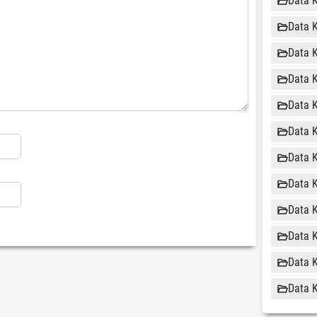
Data 
Data 
Data 
Data 
Data 
Data 
Data 
Data 
Data 
Data 
Data 
Data 