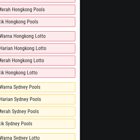
Merah Hongkong Pools
stik Hongkong Pools
 Warna Hongkong Lotto
 Harian Hongkong Lotto
Merah Hongkong Lotto
tik Hongkong Lotto
 Warna Sydney Pools
 Harian Sydney Pools
Merah Sydney Pools
tik Sydney Pools
 Warna Sydney Lotto