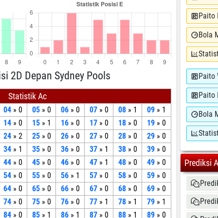
Paito
Bola 
Statis
sisi 2D Depan Sydney Pools
Paito
Paito
Statistik Ac
04
» 0
05
» 0
06
» 0
07
» 0
08
» 1
09
» 1
Bola 
14
» 0
15
» 1
16
» 0
17
» 0
18
» 0
19
» 0
Statis
24
» 2
25
» 0
26
» 0
27
» 0
28
» 0
29
» 0
34
» 1
35
» 0
36
» 0
37
» 1
38
» 0
39
» 0
44
» 0
45
» 0
46
» 0
47
» 1
48
» 0
49
» 0
Prediksi 
54
» 0
55
» 0
56
» 1
57
» 0
58
» 0
59
» 0
Predi
64
» 0
65
» 0
66
» 0
67
» 0
68
» 0
69
» 0
Predi
74
» 0
75
» 0
76
» 0
77
» 1
78
» 1
79
» 1
84
» 0
85
» 1
86
» 1
87
» 0
88
» 1
89
» 0