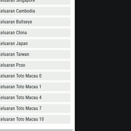
Keluaran Singapore
Keluaran Cambodia
Keluaran Bullseye
Keluaran China
Keluaran Japan
Keluaran Taiwan
Keluaran Pcso
Keluaran Toto Macau 0
Keluaran Toto Macau 1
Keluaran Toto Macau 4
Keluaran Toto Macau 7
Keluaran Toto Macau 10