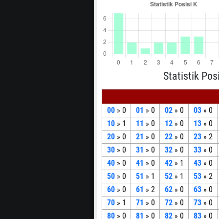
Statistik Po
00
» 0
01
» 0
02
» 0
03
» 0
10
» 1
11
» 0
12
» 0
13
» 0
20
» 0
21
» 0
22
» 0
23
» 2
30
» 0
31
» 0
32
» 0
33
» 0
40
» 0
41
» 0
42
» 1
43
» 0
50
» 0
51
» 1
52
» 1
53
» 2
60
» 0
61
» 2
62
» 0
63
» 0
70
» 1
71
» 0
72
» 0
73
» 0
80
» 0
81
» 0
82
» 0
83
» 0