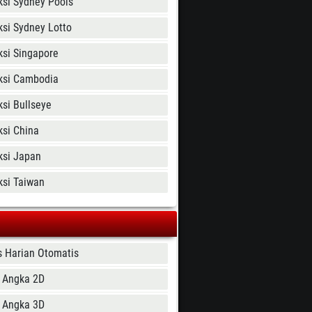
ksi Sydney Pools
ksi Sydney Lotto
ksi Singapore
ksi Cambodia
ksi Bullseye
ksi China
ksi Japan
ksi Taiwan
 Harian Otomatis
 Angka 2D
 Angka 3D