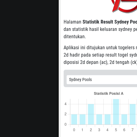
Halaman
Statistik Result Sydney Poo
dan statistik hasil keluaran sydney 
ditentukan.
Aplikasi ini ditujukan untuk togeler
2d hadir pada setiap result togel s
diposisi 2d depan (ac), 2d tengah (c