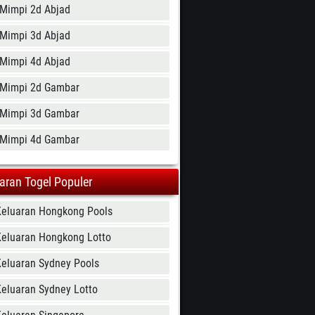
Mimpi 2d Abjad
Mimpi 3d Abjad
Mimpi 4d Abjad
 Mimpi 2d Gambar
 Mimpi 3d Gambar
 Mimpi 4d Gambar
aran Togel Populer
Keluaran Hongkong Pools
Keluaran Hongkong Lotto
Keluaran Sydney Pools
Keluaran Sydney Lotto