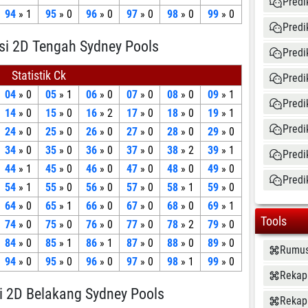
Predi
94
» 1
95
» 0
96
» 0
97
» 0
98
» 0
99
» 0
Predi
isi 2D Tengah Sydney Pools
Predi
Statistik Ck
Predi
04
» 0
05
» 1
06
» 0
07
» 0
08
» 0
09
» 1
Predi
14
» 0
15
» 0
16
» 2
17
» 0
18
» 0
19
» 1
Predi
24
» 0
25
» 0
26
» 0
27
» 0
28
» 0
29
» 0
34
» 0
35
» 0
36
» 0
37
» 0
38
» 2
39
» 1
Predi
44
» 1
45
» 0
46
» 0
47
» 0
48
» 0
49
» 0
Predi
54
» 1
55
» 0
56
» 0
57
» 0
58
» 1
59
» 0
64
» 0
65
» 1
66
» 0
67
» 0
68
» 0
69
» 1
Tools
74
» 0
75
» 0
76
» 0
77
» 0
78
» 2
79
» 0
84
» 0
85
» 1
86
» 1
87
» 0
88
» 0
89
» 0
Rumus
94
» 0
95
» 0
96
» 0
97
» 0
98
» 1
99
» 0
Rekap
si 2D Belakang Sydney Pools
Rekap