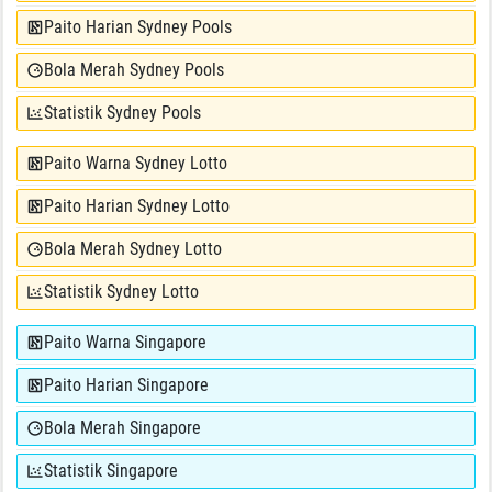
Paito Harian Sydney Pools
Bola Merah Sydney Pools
Statistik Sydney Pools
Paito Warna Sydney Lotto
Paito Harian Sydney Lotto
Bola Merah Sydney Lotto
Statistik Sydney Lotto
Paito Warna Singapore
Paito Harian Singapore
Bola Merah Singapore
Statistik Singapore