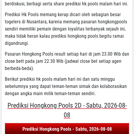
berdiskusi, berbagi serta share prediksi hk pools malam hari ini.
Prediksi Hk Pools
memang kerap dicari oleh sebagian besar
togelers di Nusantara, karena memang pasaran hongkongpools
sendiri memiliki pemain dengan loyalitas terbanyak sejauh ini,
maka tidak heran kalau prediksi hongkong pools begitu ramai
digandrungi.
Pasaran Hongkong Pools result setiap hari di jam 23.00 Wib dan
close bett pada jam 22.30 Wib (jadwal close bet setiap agen
berbeda-beda).
Berikut
prediksi hk pools malam hari ini
dan satu minggu
sebelumnya yang dapat teman-teman simak dan kolaborasikan
dengan angka main milik teman-teman sendiri.
Prediksi Hongkong Pools 2D - Sabtu, 2026-08-
08
Prediksi Hongkong Pools - Sabtu, 2026-08-08