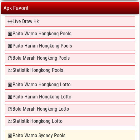
Apk Favorit
Live Draw Hk
Paito Warna Hongkong Pools
Paito Harian Hongkong Pools
Bola Merah Hongkong Pools
Statistik Hongkong Pools
Paito Warna Hongkong Lotto
Paito Harian Hongkong Lotto
Bola Merah Hongkong Lotto
Statistik Hongkong Lotto
Paito Warna Sydney Pools