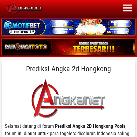
Prediksi Angka 2d Hongkong
Selamat datang di forum
Prediksi Angka 2D Hongkong Pools
,
forum ini dibuat untuk para togelers diseluruh Indonesia saling