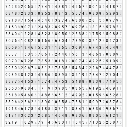
7
4
2
3
5
2
0
6
5
2
7
7
4
1
5
4
3
8
1
9
4
5
6
7
4
8
0
1
5
6
4
1
8
7
6
6
9
4
8
3
2
3
3
3
6
8
2
5
2
7
8
9
1
2
3
5
5
7
4
2
9
8
0
9
9
5
2
9
3
3
0
9
1
8
9
7
1
5
4
9
4
5
4
6
1
3
2
7
4
2
6
3
8
8
7
2
8
1
5
6
0
9
7
9
7
8
1
5
3
8
9
0
7
1
8
2
4
8
3
2
8
9
5
7
3
6
9
7
6
4
1
3
1
5
6
5
7
8
2
1
5
3
4
0
4
1
2
2
8
1
4
8
2
3
5
8
0
5
0
5
2
5
3
8
2
1
7
5
9
5
5
0
8
8
7
8
0
7
6
4
1
0
8
2
1
0
1
6
6
3
6
8
0
4
4
7
8
9
0
9
3
2
1
2
3
8
6
7
3
1
3
0
5
9
5
1
9
4
6
1
5
6
3
1
4
1
8
6
5
2
3
0
9
7
7
6
7
4
3
7
4
5
4
9
4
8
8
3
7
1
1
5
0
5
5
7
0
6
1
7
2
4
4
6
1
5
6
1
3
4
4
8
6
3
9
0
3
8
9
8
9
0
7
0
7
6
7
2
6
8
7
8
5
3
8
0
1
8
1
9
8
0
7
4
2
4
2
2
5
7
5
1
0
9
9
9
9
3
0
3
2
0
6
7
4
8
8
1
2
3
7
3
3
5
8
5
4
3
4
7
2
2
6
7
4
4
4
7
8
6
0
9
8
9
8
8
1
2
3
5
4
7
8
6
5
8
3
9
5
5
3
5
1
9
1
7
8
4
7
2
2
7
0
4
4
8
9
7
7
5
4
1
5
2
7
1
5
7
4
2
4
7
5
3
8
5
4
8
8
7
0
3
3
9
3
7
4
9
5
5
2
6
5
0
5
9
8
8
4
3
1
7
1
9
1
3
9
8
5
4
0
3
6
5
2
6
1
9
2
2
4
0
9
1
1
8
6
1
8
9
5
4
6
0
6
1
4
8
6
5
6
5
1
2
3
4
2
9
2
2
0
1
5
9
5
6
5
2
8
1
8
3
0
6
6
2
5
6
2
8
1
3
9
0
9
0
6
5
8
4
7
5
8
1
9
5
0
9
7
7
6
8
7
6
4
1
9
1
3
4
6
1
7
8
6
4
1
8
5
4
3
7
1
1
2
8
3
4
1
5
6
8
3
6
9
9
3
6
7
4
0
1
7
1
8
3
0
2
2
4
2
6
8
5
4
4
6
4
8
3
9
8
3
6
9
8
9
0
5
5
6
1
2
1
3
3
2
1
9
1
1
0
2
9
2
7
9
1
4
5
6
3
0
1
1
1
5
4
5
9
7
1
3
2
5
2
5
8
7
6