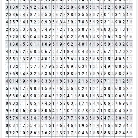
3
1
3
9
3
7
9
9
2
2
2
6
1
6
7
2
0
2
0
2
8
0
5
6
2
4
3
3
2
5
0
9
2
7
9
2
3
3
6
9
4
7
8
7
6
6
5
0
6
6
2
3
2
8
1
3
5
5
3
8
2
8
0
1
1
3
1
5
4
9
4
2
5
7
3
4
1
7
2
9
0
9
0
6
6
3
4
2
9
2
7
8
3
6
9
2
7
3
1
4
9
0
2
3
5
2
4
6
5
2
3
6
8
5
4
5
4
9
7
7
2
9
1
5
6
2
0
7
7
5
4
2
8
3
2
3
1
0
1
1
7
7
2
5
7
8
0
0
4
4
7
3
2
0
2
4
5
0
2
2
6
9
6
7
4
3
0
1
6
7
2
3
9
6
6
1
1
3
8
2
5
0
0
1
1
1
0
9
5
5
9
4
6
2
8
4
8
1
4
5
6
0
5
0
5
8
3
2
0
2
4
4
2
6
8
2
8
6
8
5
0
6
7
6
4
7
1
8
4
3
0
4
3
3
6
2
9
6
7
4
1
7
0
2
2
2
5
5
1
6
3
7
6
1
7
4
0
1
2
3
0
5
7
6
4
1
3
2
6
8
8
7
1
5
6
4
0
8
2
1
1
1
3
2
5
1
8
5
7
3
7
7
9
2
2
2
3
8
9
8
6
3
1
1
2
1
9
4
9
4
8
0
6
8
5
2
7
5
9
5
4
3
3
2
5
5
3
6
1
7
3
1
8
8
7
1
2
1
7
8
9
7
5
8
4
5
8
2
3
5
4
0
1
4
5
9
4
9
9
9
8
3
8
4
3
8
0
1
3
4
2
1
6
3
9
3
9
7
1
8
3
1
2
5
7
5
7
4
6
1
7
8
9
8
8
1
5
9
7
7
6
9
5
6
2
0
2
1
1
2
1
5
3
8
2
6
8
5
2
7
9
6
3
0
3
4
3
9
0
9
0
8
4
3
7
2
9
4
1
5
5
0
8
1
9
3
4
7
0
7
0
6
3
5
8
8
9
0
3
3
1
8
8
5
4
7
4
6
1
7
5
9
0
3
3
1
7
4
9
4
4
0
0
6
6
7
6
9
8
8
9
7
1
0
1
6
9
0
5
5
8
0
6
4
1
1
6
0
1
1
0
7
8
0
8
7
1
1
3
4
0
4
0
8
8
5
5
7
9
7
4
6
3
4
7
8
5
8
4
3
3
0
7
7
5
9
9
3
5
8
8
9
4
7
2
3
0
4
8
3
0
0
3
1
4
7
6
5
4
9
5
1
6
1
7
6
8
4
6
1
1
9
6
4
1
4
7
1
6
7
8
2
9
4
4
5
7
2
7
9
0
9
8
6
5
2
6
2
9
2
3
7
1
7
8
0
4
6
2
8
5
3
8
8
7
4
2
4
5
9