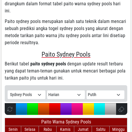
dirangkum dalam format tabel paito warna sydney pools hari
ini.
Paito sydney pools merupakan salah satu teknik dalam mencari
sebuah prediksi angka togel sydney pools yang akurat dengan
metode tarikan paito warna jitu sydney pools antar lini disetiap
periode resultnya.
Paito Sydney Pools
Berikut tabel
paito sydney pools
dengan update result terbaru
yang dapat teman-teman gunakan untuk mencari berbagai pola
tarikan paito jitu untuk hari ini.
Paito Warna Sydney Pools
Senin
Selasa
Rabu
Kamis
Jumat
Sabtu
Minggu