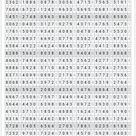
2
3
6
2
8
1
8
8
6
5
0
8
7
8
6
3
0
5
6
2
4
7
1
5
6
7
5
6
5
2
5
1
9
1
1
7
6
0
4
4
6
7
2
2
4
1
2
4
2
6
9
6
3
3
6
5
6
9
5
5
0
6
8
1
9
9
0
6
5
2
1
4
5
1
6
2
7
4
8
3
0
9
6
3
9
8
6
0
3
3
2
4
3
6
9
0
8
4
0
4
8
5
8
0
8
3
0
6
2
8
0
4
0
5
5
3
1
2
7
9
9
2
7
9
7
4
3
7
1
8
6
7
6
5
2
5
4
7
3
1
1
7
8
1
9
5
0
9
0
9
9
3
4
8
3
4
0
8
6
5
0
4
7
8
6
4
4
6
7
4
5
5
3
0
3
7
3
5
9
5
9
8
3
7
1
6
6
9
2
2
0
7
7
9
7
0
5
6
2
8
4
7
9
5
5
9
7
0
4
4
6
5
8
4
3
4
9
2
2
4
4
6
2
4
6
9
8
4
5
9
5
2
7
7
5
0
4
1
2
3
8
8
5
6
2
6
2
8
8
7
5
6
6
2
8
8
0
3
8
2
6
8
2
8
1
9
4
0
4
4
1
4
9
3
3
8
0
6
8
5
4
6
6
3
9
7
4
9
4
4
0
4
1
9
1
7
4
5
5
1
2
5
6
2
8
4
2
7
7
5
7
3
7
6
4
9
8
8
6
5
3
9
2
8
1
5
7
1
0
1
6
8
2
9
2
0
7
4
3
7
9
2
9
4
4
2
7
5
9
5
8
3
7
1
8
4
0
9
9
9
0
9
9
2
2
2
1
7
6
4
7
9
3
9
3
3
7
7
2
9
7
9
5
6
2
8
0
6
8
5
8
5
4
9
4
3
9
7
2
9
1
7
5
9
5
8
0
4
0
4
3
3
1
9
1
2
7
6
4
1
6
3
0
6
6
5
9
2
8
1
2
0
8
0
8
4
3
3
4
7
1
4
7
6
4
8
8
6
4
1
1
5
8
8
7
6
9
6
7
4
5
5
0
6
6
7
5
9
7
7
3
4
4
9
4
9
4
2
3
5
9
8
9
2
2
0
2
1
0
1
5
6
4
4
8
4
4
3
0
3
6
3
9
8
8
0
6
4
3
7
0
9
7
2
9
3
9
3
0
3
0
7
9
9
9
4
1
9
3
3
3
7
1
5
6
1
8
5
4
9
4
6
8
8
7
1
6
2
4
6
7
1
4
6
1
6
1
9
0
9
9
3
1
6
7
7
0
8
6
5
4
4
6
2
8
8
9
1
1
2
7
4
4
8
3
0
0
8
5
4
1
2
5
4
9
5
7
2
8
1
1
4
0
5
5
6
5
6
4
1
2
7
0
5
5
7
8
6
1
7
0
2
3
5
8
6
1
8
6
5
7
2
5
2
7
9
7
0
3
3
7
3
2
4
6
7
0
9
1
1
4
5
7
0
7
5
9
2
9
2
0
4
0
3
3