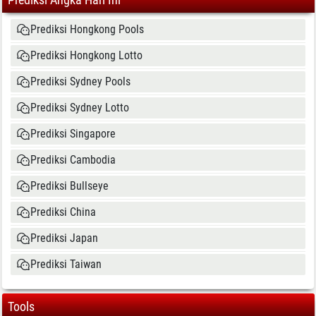
Prediksi Hongkong Pools
Prediksi Hongkong Lotto
Prediksi Sydney Pools
Prediksi Sydney Lotto
Prediksi Singapore
Prediksi Cambodia
Prediksi Bullseye
Prediksi China
Prediksi Japan
Prediksi Taiwan
Tools