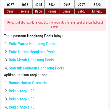
0087
8053
4245
3634
9943
2797
8620
Senin
Selasa
Rabu
Kamis
Jumat
Sabtu
Minggu
Perhatian!
Jika ada data yang tidak lengkap atau kurang tepat silahkan hubungi
admin!
Tools pasaran
Hongkong Pools
lainya :
Paito Warna Hongkong Pools
Paito Harian Hongkong Pools
Bola Merah Hongkong Pools
Statistik Keluaran Hongkong Pools
Aplikasi racikan angka togel :
Rumus Harian Otomatis
Rekap Angka 2D
Rekap Angka 3D
Rekap Angka 4D