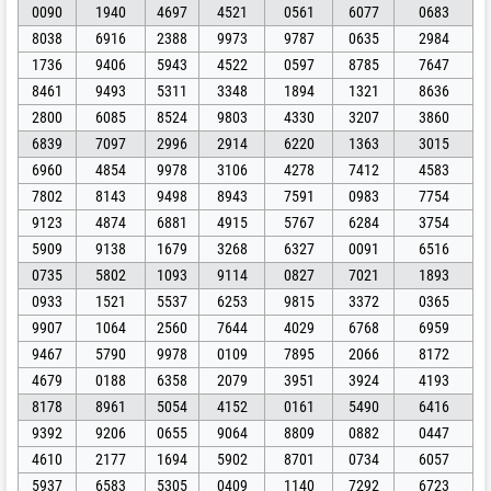
0090
1940
4697
4521
0561
6077
0683
8038
6916
2388
9973
9787
0635
2984
1736
9406
5943
4522
0597
8785
7647
8461
9493
5311
3348
1894
1321
8636
2800
6085
8524
9803
4330
3207
3860
6839
7097
2996
2914
6220
1363
3015
6960
4854
9978
3106
4278
7412
4583
7802
8143
9498
8943
7591
0983
7754
9123
4874
6881
4915
5767
6284
3754
5909
9138
1679
3268
6327
0091
6516
0735
5802
1093
9114
0827
7021
1893
0933
1521
5537
6253
9815
3372
0365
9907
1064
2560
7644
4029
6768
6959
9467
5790
9978
0109
7895
2066
8172
4679
0188
6358
2079
3951
3924
4193
8178
8961
5054
4152
0161
5490
6416
9392
9206
0655
9064
8809
0882
0447
4610
2177
1694
5902
8701
0734
6057
5937
6583
5305
0409
1140
7292
6723