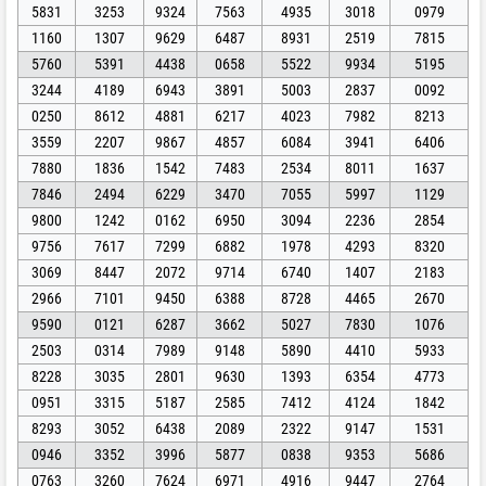
5831
3253
9324
7563
4935
3018
0979
1160
1307
9629
6487
8931
2519
7815
5760
5391
4438
0658
5522
9934
5195
3244
4189
6943
3891
5003
2837
0092
0250
8612
4881
6217
4023
7982
8213
3559
2207
9867
4857
6084
3941
6406
7880
1836
1542
7483
2534
8011
1637
7846
2494
6229
3470
7055
5997
1129
9800
1242
0162
6950
3094
2236
2854
9756
7617
7299
6882
1978
4293
8320
3069
8447
2072
9714
6740
1407
2183
2966
7101
9450
6388
8728
4465
2670
9590
0121
6287
3662
5027
7830
1076
2503
0314
7989
9148
5890
4410
5933
8228
3035
2801
9630
1393
6354
4773
0951
3315
5187
2585
7412
4124
1842
8293
3052
6438
2089
2322
9147
1531
0946
3352
3996
5877
0838
9353
5686
0763
3260
7624
6971
4916
9447
2764