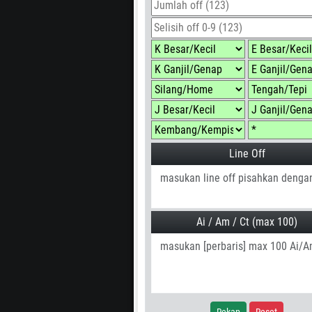
Line Off
Ai / Am / Ct (max 100)