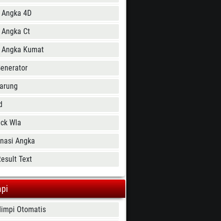
 Angka 4D
 Angka Ct
 Angka Kumat
Generator
Tarung
d
ick Wla
nasi Angka
esult Text
pi
Mimpi Otomatis