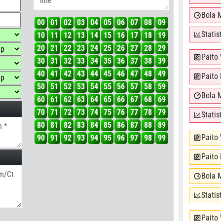
Bola 
00
01
02
03
04
05
06
07
08
09
Stati
10
11
12
13
14
15
16
17
18
19
20
21
22
23
24
25
26
27
28
29
Paito
30
31
32
33
34
35
36
37
38
39
40
41
42
43
44
45
46
47
48
49
Paito
50
51
52
53
54
55
56
57
58
59
Bola 
60
61
62
63
64
65
66
67
68
69
70
71
72
73
74
75
76
77
78
79
Statis
80
81
82
83
84
85
86
87
88
89
Paito
90
91
92
93
94
95
96
97
98
99
Paito
Bola 
Statis
Paito