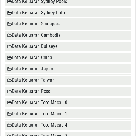
Data Keluaran Sydney Pools
Data Keluaran Sydney Lotto
Data Keluaran Singapore
Data Keluaran Cambodia
Data Keluaran Bullseye
Data Keluaran China
Data Keluaran Japan
Data Keluaran Taiwan
Data Keluaran Pcso
Data Keluaran Toto Macau 0
Data Keluaran Toto Macau 1
Data Keluaran Toto Macau 4