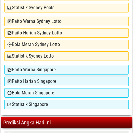
Statistik Sydney Pools
Paito Warna Sydney Lotto
Paito Harian Sydney Lotto
Bola Merah Sydney Lotto
Statistik Sydney Lotto
Paito Warna Singapore
Paito Harian Singapore
Bola Merah Singapore
Statistik Singapore
Prediksi Angka Hari Ini