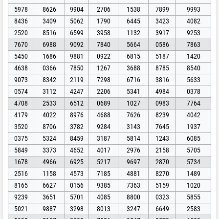
5978
8626
9904
2706
1538
7899
9993
8436
3409
5062
1790
6445
3423
4082
2520
8516
6599
3958
1132
3917
9253
7670
6988
9092
7840
5664
0586
7863
5450
1686
9881
0922
6815
5187
1420
4638
0366
7850
1267
3688
8785
8540
9073
8342
2119
7298
6716
3816
5633
0574
3112
4247
2206
5341
4984
0378
4708
2533
6512
0689
1027
0983
7764
4179
4022
8976
4688
7626
8239
4042
3520
8706
3782
9284
3143
7645
1937
0375
5324
8459
3187
5814
1243
6085
5849
3373
4652
4017
2976
2158
5705
1678
4966
6925
5217
9697
2870
5734
2516
1158
4573
7185
4881
8270
1489
8165
6627
0156
9385
7363
5159
1020
9239
3651
5701
4085
8800
0323
5855
5021
9887
3298
8013
3247
6649
2583