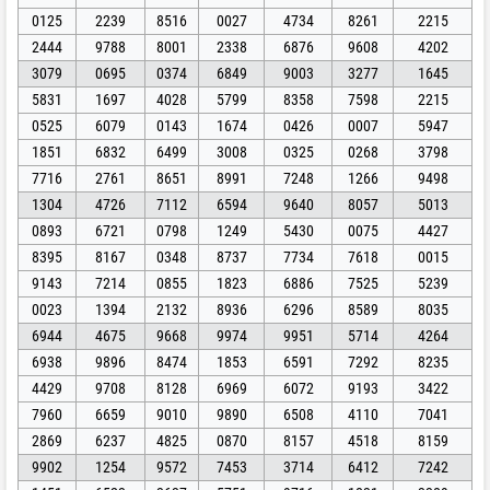
0125
2239
8516
0027
4734
8261
2215
2444
9788
8001
2338
6876
9608
4202
3079
0695
0374
6849
9003
3277
1645
5831
1697
4028
5799
8358
7598
2215
0525
6079
0143
1674
0426
0007
5947
1851
6832
6499
3008
0325
0268
3798
7716
2761
8651
8991
7248
1266
9498
1304
4726
7112
6594
9640
8057
5013
0893
6721
0798
1249
5430
0075
4427
8395
8167
0348
8737
7734
7618
0015
9143
7214
0855
1823
6886
7525
5239
0023
1394
2132
8936
6296
8589
8035
6944
4675
9668
9974
9951
5714
4264
6938
9896
8474
1853
6591
7292
8235
4429
9708
8128
6969
6072
9193
3422
7960
6659
9010
9890
6508
4110
7041
2869
6237
4825
0870
8157
4518
8159
9902
1254
9572
7453
3714
6412
7242