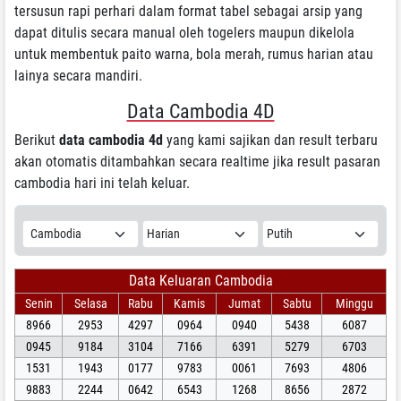
tersusun rapi perhari dalam format tabel sebagai arsip yang
dapat ditulis secara manual oleh togelers maupun dikelola
untuk membentuk paito warna, bola merah, rumus harian atau
lainya secara mandiri.
Data Cambodia 4D
Berikut
data cambodia 4d
yang kami sajikan dan result terbaru
akan otomatis ditambahkan secara realtime jika result pasaran
cambodia hari ini telah keluar.
Data Keluaran Cambodia
Senin
Selasa
Rabu
Kamis
Jumat
Sabtu
Minggu
8966
2953
4297
0964
0940
5438
6087
0945
9184
3104
7166
6391
5279
6703
1531
1943
0177
9783
0061
7693
4806
9883
2244
0642
6543
1268
8656
2872