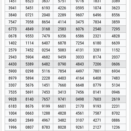
1451
6523
3637
5751
9716
1831
3389
3941
5451
6193
4226
0595
1074
3623
3840
0721
2040
2289
9607
6496
8556
7547
7058
8654
4114
3475
7834
3859
6773
4849
3168
2583
6076
2540
7295
0678
9553
7479
6356
6586
2321
4828
1402
1114
6407
6878
7254
6180
6639
2579
7452
0254
5083
4131
3281
1152
2943
5904
4682
9459
3033
8174
2037
4430
5389
6482
0790
4843
7206
0606
5900
0298
5116
7854
4497
7801
6934
8979
5894
2228
4403
4164
6408
7483
3307
5676
1451
7660
6648
0779
5134
7535
5691
7453
3413
7456
0141
0946
9928
8140
7657
9741
0498
7603
2619
6183
8676
9199
6601
2170
9193
2231
1004
0663
1288
4828
4561
7587
8702
8043
2849
4967
3482
3107
4271
0886
1996
0807
8783
8028
9261
2127
1236