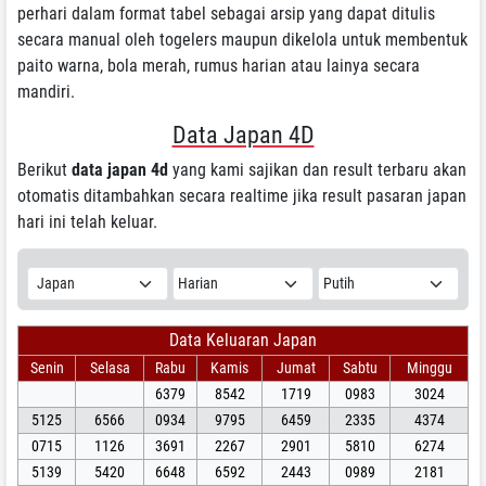
perhari dalam format tabel sebagai arsip yang dapat ditulis
secara manual oleh togelers maupun dikelola untuk membentuk
paito warna, bola merah, rumus harian atau lainya secara
mandiri.
Data Japan 4D
Berikut
data japan 4d
yang kami sajikan dan result terbaru akan
otomatis ditambahkan secara realtime jika result pasaran japan
hari ini telah keluar.
Data Keluaran Japan
Senin
Selasa
Rabu
Kamis
Jumat
Sabtu
Minggu
6379
8542
1719
0983
3024
5125
6566
0934
9795
6459
2335
4374
0715
1126
3691
2267
2901
5810
6274
5139
5420
6648
6592
2443
0989
2181