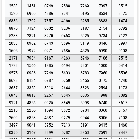
2583
1451
0749
2588
7969
7097
8515
1520
6966
4886
7341
5195
8534
8125
6886
1792
7357
4166
6285
3883
1474
8875
7124
0602
9236
8187
2154
5792
5238
2821
3270
0463
5925
9734
7122
2033
0982
8743
3096
3119
8446
8997
1605
7972
0271
7586
4525
5990
0108
2171
7934
9167
4263
6946
7106
9515
1723
1566
1285
6194
9301
1000
0414
9575
0986
7249
5603
6783
7960
5506
8628
8134
6787
5250
3456
0175
4740
3637
3359
8918
2644
3823
2594
1173
6948
9813
2257
3045
6635
1998
9082
9121
4856
0925
8849
5098
6740
3617
2210
2255
1594
3072
6904
0360
8157
2609
6858
4587
9279
9044
8006
7108
3497
9041
3952
7213
3191
9415
1460
0390
3167
8399
5782
3253
2591
7447