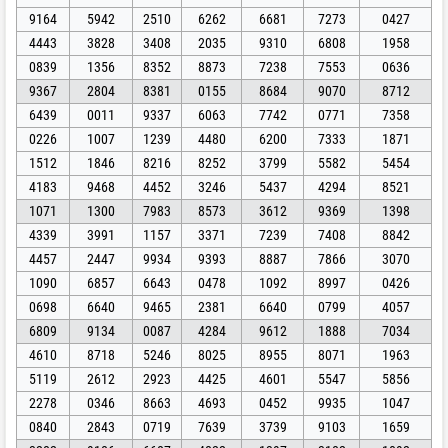
9164
5942
2510
6262
6681
7273
0427
4443
3828
3408
2035
9310
6808
1958
0839
1356
8352
8873
7238
7553
0636
9367
2804
8381
0155
8684
9070
8712
6439
0011
9337
6063
7742
0771
7358
0226
1007
1239
4480
6200
7333
1871
1512
1846
8216
8252
3799
5582
5454
4183
9468
4452
3246
5437
4294
8521
1071
1300
7983
8573
3612
9369
1398
4339
3991
1157
3371
7239
7408
8842
4457
2447
9934
9393
8887
7866
3070
1090
6857
6643
0478
1092
8997
0426
0698
6640
9465
2381
6640
0799
4057
6809
9134
0087
4284
9612
1888
7034
4610
8718
5246
8025
8955
8071
1963
5119
2612
2923
4425
4601
5547
5856
2278
0346
8663
4693
0452
9935
1047
0840
2843
0719
7639
3739
9103
1659