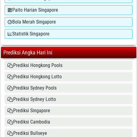
Paito Harian Singapore
Bola Merah Singapore
Statistik Singapore
Prediksi Angka Hari Ini
Prediksi Hongkong Pools
Prediksi Hongkong Lotto
Prediksi Sydney Pools
Prediksi Sydney Lotto
Prediksi Singapore
Prediksi Cambodia
Prediksi Bullseye