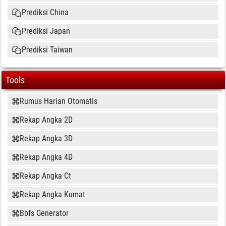
Prediksi China
Prediksi Japan
Prediksi Taiwan
Tools
Rumus Harian Otomatis
Rekap Angka 2D
Rekap Angka 3D
Rekap Angka 4D
Rekap Angka Ct
Rekap Angka Kumat
Bbfs Generator