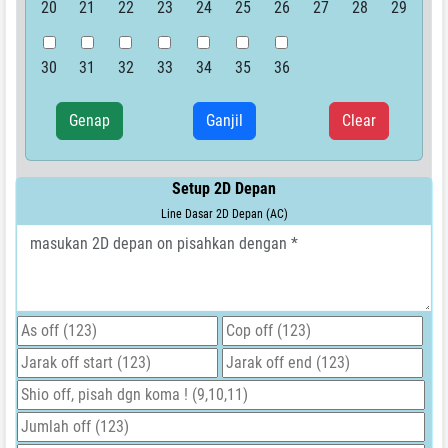
20
21
22
23
24
25
26
27
28
29
30
31
32
33
34
35
36
Setup 2D Depan
Line Dasar 2D Depan (AC)