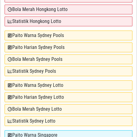
Bola Merah Hongkong Lotto
Statistik Hongkong Lotto
Paito Warna Sydney Pools
Paito Harian Sydney Pools
Bola Merah Sydney Pools
Statistik Sydney Pools
Paito Warna Sydney Lotto
Paito Harian Sydney Lotto
Bola Merah Sydney Lotto
Statistik Sydney Lotto
Paito Warna Singapore