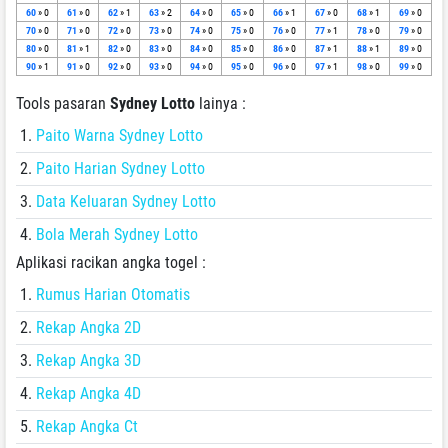
60
» 0
61
» 0
62
» 1
63
» 2
64
» 0
65
» 0
66
» 1
67
» 0
68
» 1
69
» 0
70
» 0
71
» 0
72
» 0
73
» 0
74
» 0
75
» 0
76
» 0
77
» 1
78
» 0
79
» 0
80
» 0
81
» 1
82
» 0
83
» 0
84
» 0
85
» 0
86
» 0
87
» 1
88
» 1
89
» 0
90
» 1
91
» 0
92
» 0
93
» 0
94
» 0
95
» 0
96
» 0
97
» 1
98
» 0
99
» 0
Tools pasaran
Sydney Lotto
lainya :
Paito Warna Sydney Lotto
Paito Harian Sydney Lotto
Data Keluaran Sydney Lotto
Bola Merah Sydney Lotto
Aplikasi racikan angka togel :
Rumus Harian Otomatis
Rekap Angka 2D
Rekap Angka 3D
Rekap Angka 4D
Rekap Angka Ct