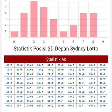
Statistik Posisi 2D Depan Sydney Lotto
Statistik Ac
00
» 0
01
» 0
02
» 0
03
» 0
04
» 0
05
» 0
06
» 0
07
» 0
08
» 1
09
» 0
10
» 1
11
» 0
12
» 0
13
» 2
14
» 0
15
» 0
16
» 0
17
» 0
18
» 0
19
» 0
20
» 0
21
» 1
22
» 0
23
» 1
24
» 0
25
» 0
26
» 0
27
» 0
28
» 0
29
» 0
30
» 1
31
» 1
32
» 0
33
» 1
34
» 0
35
» 0
36
» 1
37
» 1
38
» 0
39
» 0
40
» 0
41
» 0
42
» 0
43
» 1
44
» 1
45
» 0
46
» 0
47
» 1
48
» 0
49
» 0
50
» 0
51
» 0
52
» 1
53
» 0
54
» 1
55
» 0
56
» 0
57
» 1
58
» 0
59
» 0
60
» 0
61
» 0
62
» 0
63
» 2
64
» 0
65
» 1
66
» 1
67
» 0
68
» 0
69
» 1
70
» 1
71
» 0
72
» 0
73
» 1
74
» 1
75
» 0
76
» 0
77
» 0
78
» 0
79
» 0
80
» 0
81
» 0
82
» 0
83
» 0
84
» 0
85
» 1
86
» 0
87
» 0
88
» 0
89
» 0
90
» 1
91
» 1
92
» 0
93
» 0
94
» 0
95
» 0
96
» 1
97
» 1
98
» 0
99
» 0