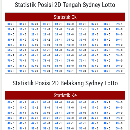
Statistik Posisi 2D Tengah Sydney Lotto
Statistik Ck
00
» 0
01
» 0
02
» 0
03
» 1
04
» 1
05
» 0
06
» 1
07
» 0
08
» 0
09
» 1
10
» 1
11
» 0
12
» 0
13
» 0
14
» 0
15
» 0
16
» 1
17
» 0
18
» 1
19
» 0
20
» 0
21
» 0
22
» 1
23
» 0
24
» 0
25
» 0
26
» 0
27
» 0
28
» 0
29
» 0
30
» 1
31
» 0
32
» 0
33
» 2
34
» 1
35
» 2
36
» 0
37
» 1
38
» 0
39
» 1
40
» 0
41
» 0
42
» 0
43
» 0
44
» 0
45
» 0
46
» 2
47
» 0
48
» 1
49
» 0
50
» 0
51
» 1
52
» 0
53
» 1
54
» 0
55
» 0
56
» 0
57
» 0
58
» 0
59
» 0
60
» 1
61
» 0
62
» 1
63
» 0
64
» 1
65
» 0
66
» 0
67
» 0
68
» 0
69
» 0
70
» 0
71
» 1
72
» 1
73
» 0
74
» 1
75
» 0
76
» 1
77
» 0
78
» 0
79
» 0
80
» 0
81
» 0
82
» 0
83
» 0
84
» 0
85
» 0
86
» 0
87
» 0
88
» 1
89
» 0
90
» 0
91
» 0
92
» 0
93
» 0
94
» 0
95
» 1
96
» 0
97
» 0
98
» 0
99
» 0
Statistik Posisi 2D Belakang Sydney Lotto
Statistik Ke
00
» 0
01
» 1
02
» 1
03
» 0
04
» 0
05
» 0
06
» 0
07
» 0
08
» 1
09
» 0
10
» 0
11
» 0
12
» 2
13
» 0
14
» 0
15
» 0
16
» 0
17
» 0
18
» 0
19
» 0
20
» 0
21
» 1
22
» 0
23
» 0
24
» 1
25
» 0
26
» 0
27
» 1
28
» 0
29
» 0
30
» 0
31
» 0
32
» 1
33
» 1
34
» 1
35
» 0
36
» 0
37
» 0
38
» 1
39
» 0
40
» 0
41
» 0
42
» 1
43
» 0
44
» 1
45
» 1
46
» 1
47
» 0
48
» 0
49
» 0
50
» 0
51
» 1
52
» 0
53
» 2
54
» 0
55
» 0
56
» 0
57
» 0
58
» 0
59
» 0