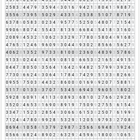
2
5
8
3
2
4
4
7
9
7
3
5
9
4
4
3
0
1
6
7
9
4
2
1
3
8
0
4
1
5
9
8
8
7
6
3
5
5
6
2
7
3
9
5
5
5
0
2
9
2
4
3
3
1
4
2
5
3
8
2
5
1
0
7
7
8
7
1
9
1
6
3
7
8
6
0
5
8
3
2
0
2
3
4
7
9
5
7
7
5
5
2
5
0
5
4
8
0
7
7
2
1
5
4
9
9
9
0
6
6
8
0
7
4
2
5
5
4
3
7
8
1
3
9
3
6
6
8
4
3
5
4
1
8
9
3
1
6
0
6
2
0
8
9
8
4
5
3
2
5
1
0
6
2
8
3
3
2
9
2
7
7
8
0
8
5
8
0
4
4
9
1
6
8
5
4
7
6
5
2
1
2
4
6
1
9
6
0
9
9
3
0
4
4
8
9
3
0
2
2
8
5
6
6
3
5
6
2
7
9
4
0
6
2
8
1
3
5
2
7
9
7
3
3
6
8
1
0
0
0
2
3
6
0
6
4
8
3
9
3
5
7
8
6
5
9
1
3
3
6
0
2
4
4
8
1
4
5
9
5
0
8
1
0
1
6
6
5
3
8
2
1
6
5
2
4
9
1
5
6
0
4
4
7
2
8
0
5
0
5
3
5
6
4
1
1
6
4
2
6
9
4
8
2
1
5
7
9
9
9
3
9
2
6
8
7
7
3
0
3
6
6
2
4
6
3
0
6
4
1
1
7
8
4
3
7
4
2
9
2
5
1
3
3
6
8
2
6
6
3
0
9
5
5
1
7
5
0
3
3
4
4
3
2
5
8
6
0
0
0
0
1
6
9
6
9
2
0
7
7
5
8
8
1
9
5
1
1
7
8
0
1
3
3
6
3
7
0
7
7
5
3
4
5
9
6
9
4
3
7
9
6
0
5
5
1
8
0
2
2
5
9
2
8
1
6
0
9
1
1
4
1
1
3
4
0
8
9
3
3
6
8
1
0
1
2
7
6
6
3
2
9
2
8
1
3
5
2
0
2
4
6
5
3
8
1
6
9
0
9
8
9
1
9
1
7
5
0
9
9
2
7
5
5
1
6
1
5
4
9
3
3
4
7
2
1
5
2
3
5
2
8
5
4
9
3
0
6
6
3
6
1
5
3
8
2
5
0
7
7
6
1
9
9
9
7
1
2
4
6
4
7
8
0
8
9
9
2
8
1
5
3
2
9
2
1
2
0
5
5
9
7
9
3
3
2
7
0
8
8
0
6
9
4
4
1
0
5
8
4
1
3
7
9
7
2
9
8
7
6
2
5
6
6
3
6
9
4
8
3
1
9
2
4
6
0
5
6
6
3
6
8
2
4
6
8
9
0
2
2
6
3
2
9
2
4
5
9
6
6
1
8
0
0
0
1
0
6
5
2