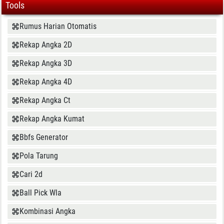
Tools
Rumus Harian Otomatis
Rekap Angka 2D
Rekap Angka 3D
Rekap Angka 4D
Rekap Angka Ct
Rekap Angka Kumat
Bbfs Generator
Pola Tarung
Cari 2d
Ball Pick Wla
Kombinasi Angka