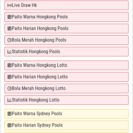
Live Draw Hk
Paito Warna Hongkong Pools
Paito Harian Hongkong Pools
Bola Merah Hongkong Pools
Statistik Hongkong Pools
Paito Warna Hongkong Lotto
Paito Harian Hongkong Lotto
Bola Merah Hongkong Lotto
Statistik Hongkong Lotto
Paito Warna Sydney Pools
Paito Harian Sydney Pools