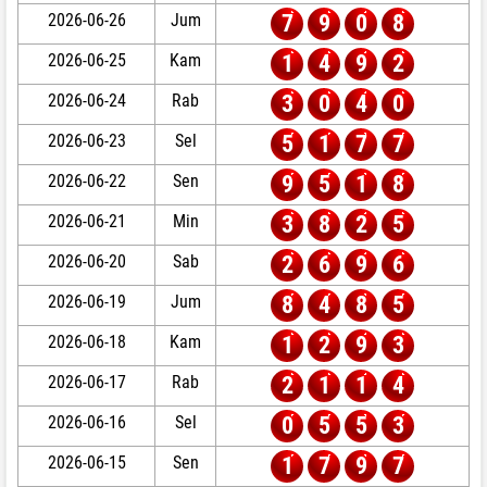
2026-06-26
Jum
7
9
0
8
2026-06-25
Kam
1
4
9
2
2026-06-24
Rab
3
0
4
0
2026-06-23
Sel
5
1
7
7
2026-06-22
Sen
9
5
1
8
2026-06-21
Min
3
8
2
5
2026-06-20
Sab
2
6
9
6
2026-06-19
Jum
8
4
8
5
2026-06-18
Kam
1
2
9
3
2026-06-17
Rab
2
1
1
4
2026-06-16
Sel
0
5
5
3
2026-06-15
Sen
1
7
9
7