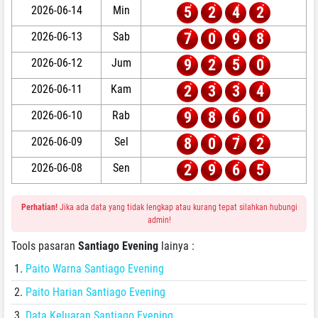
2026-06-14
Min
5
2
4
2
2026-06-13
Sab
7
0
9
8
2026-06-12
Jum
9
2
5
0
2026-06-11
Kam
2
3
3
4
2026-06-10
Rab
9
8
6
0
2026-06-09
Sel
8
0
7
2
2026-06-08
Sen
2
9
6
5
Perhatian!
Jika ada data yang tidak lengkap atau kurang tepat silahkan hubungi
admin!
Tools pasaran
Santiago Evening
lainya :
Paito Warna Santiago Evening
Paito Harian Santiago Evening
Data Keluaran Santiago Evening