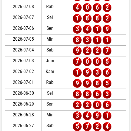
2026-07-08
Rab
4
0
6
2
2026-07-07
Sel
1
8
8
2
2026-07-06
Sen
3
4
1
9
2026-07-05
Min
8
3
1
1
2026-07-04
Sab
9
2
2
7
2026-07-03
Jum
7
0
0
5
2026-07-02
Kam
1
9
3
6
2026-07-01
Rab
9
9
8
5
2026-06-30
Sel
8
8
6
3
2026-06-29
Sen
2
2
0
6
2026-06-28
Min
3
4
9
1
2026-06-27
Sab
5
7
2
4