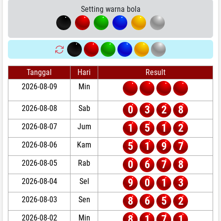
Setting warna bola
Tanggal
Hari
Result
2026-08-09
Min
2026-08-08
Sab
0
3
2
8
2026-08-07
Jum
1
5
1
2
2026-08-06
Kam
5
1
9
7
2026-08-05
Rab
0
6
7
8
2026-08-04
Sel
9
0
1
3
2026-08-03
Sen
8
6
5
2
2026-08-02
Min
8
1
7
1