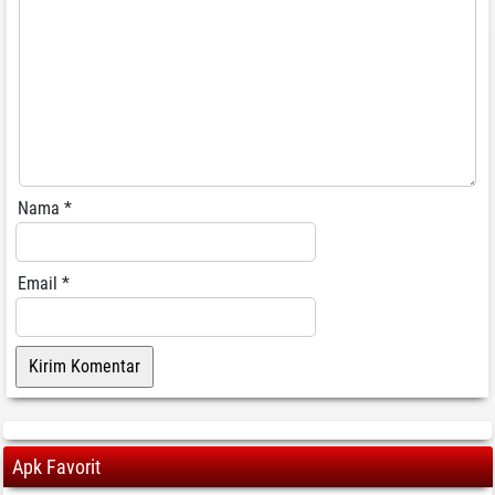
Nama
*
Email
*
Apk Favorit