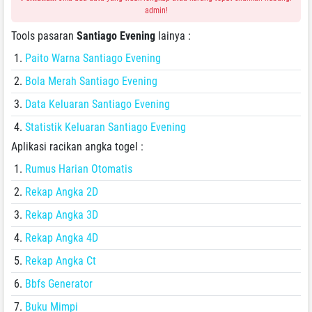
admin!
Tools pasaran
Santiago Evening
lainya :
Paito Warna Santiago Evening
Bola Merah Santiago Evening
Data Keluaran Santiago Evening
Statistik Keluaran Santiago Evening
Aplikasi racikan angka togel :
Rumus Harian Otomatis
Rekap Angka 2D
Rekap Angka 3D
Rekap Angka 4D
Rekap Angka Ct
Bbfs Generator
Buku Mimpi