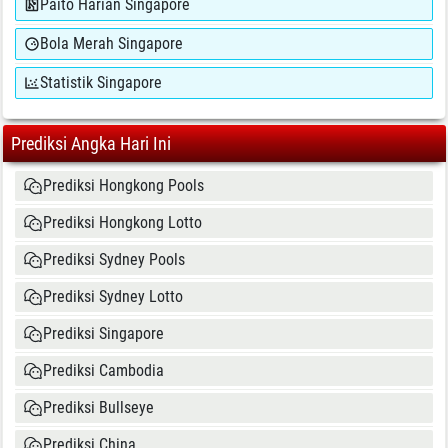
Paito Harian Singapore
Bola Merah Singapore
Statistik Singapore
Prediksi Angka Hari Ini
Prediksi Hongkong Pools
Prediksi Hongkong Lotto
Prediksi Sydney Pools
Prediksi Sydney Lotto
Prediksi Singapore
Prediksi Cambodia
Prediksi Bullseye
Prediksi China