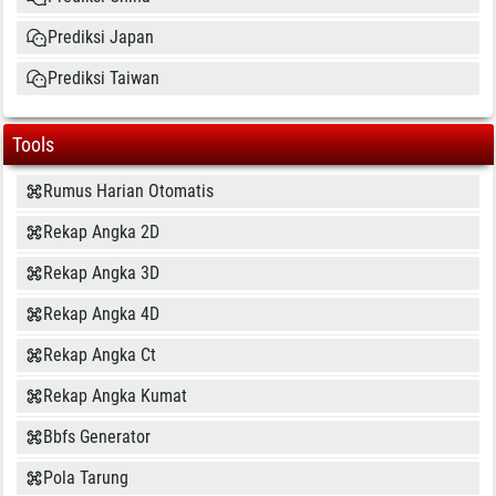
Prediksi Japan
Prediksi Taiwan
Tools
Rumus Harian Otomatis
Rekap Angka 2D
Rekap Angka 3D
Rekap Angka 4D
Rekap Angka Ct
Rekap Angka Kumat
Bbfs Generator
Pola Tarung