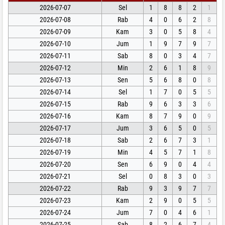
2026-07-07
Sel
1
8
8
2
1
2026-07-08
Rab
4
0
6
2
8
2026-07-09
Kam
3
0
5
8
4
2026-07-10
Jum
1
9
7
9
7
2026-07-11
Sab
8
0
3
4
7
2026-07-12
Min
2
6
1
8
9
2026-07-13
Sen
5
6
8
0
8
2026-07-14
Sel
1
7
0
5
5
2026-07-15
Rab
9
6
3
3
6
2026-07-16
Kam
8
7
9
0
9
2026-07-17
Jum
3
6
5
0
5
2026-07-18
Sab
2
6
7
3
1
2026-07-19
Min
4
5
7
1
8
2026-07-20
Sen
6
9
0
4
4
2026-07-21
Sel
0
8
3
0
3
2026-07-22
Rab
9
3
9
7
7
2026-07-23
Kam
2
9
0
5
5
2026-07-24
Jum
7
0
4
6
1
2026-07-25
Sab
8
2
6
7
4