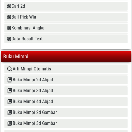
Cari 2d
Ball Pick Wla
Kombinasi Angka
Data Result Text
Buku Mimpi
Arti Mimpi Otomatis
Buku Mimpi 2d Abjad
Buku Mimpi 3d Abjad
Buku Mimpi 4d Abjad
Buku Mimpi 2d Gambar
Buku Mimpi 3d Gambar