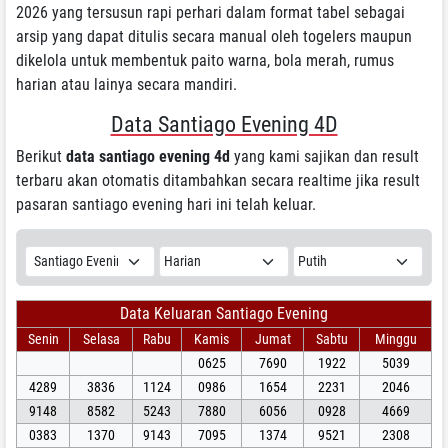
2026 yang tersusun rapi perhari dalam format tabel sebagai
arsip yang dapat ditulis secara manual oleh togelers maupun
dikelola untuk membentuk paito warna, bola merah, rumus
harian atau lainya secara mandiri.
Data Santiago Evening 4D
Berikut
data santiago evening 4d
yang kami sajikan dan result
terbaru akan otomatis ditambahkan secara realtime jika result
pasaran santiago evening hari ini telah keluar.
Data Keluaran Santiago Evening
Senin
Selasa
Rabu
Kamis
Jumat
Sabtu
Minggu
0625
7690
1922
5039
4289
3836
1124
0986
1654
2231
2046
9148
8582
5243
7880
6056
0928
4669
0383
1370
9143
7095
1374
9521
2308