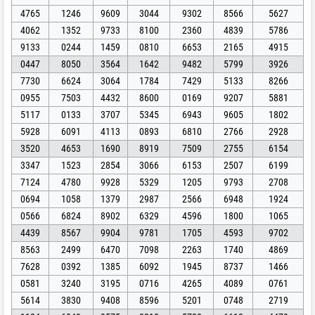
4765
1246
9609
3044
9302
8566
5627
4062
1352
9733
8100
2360
4839
5786
9133
0244
1459
0810
6653
2165
4915
0447
8050
3564
1642
9482
5799
3926
7730
6624
3064
1784
7429
5133
8266
0955
7503
4432
8600
0169
9207
5881
5117
0133
3707
5345
6943
9605
1802
5928
6091
4113
0893
6810
2766
2928
3520
4653
1690
8919
7509
2755
6154
3347
1523
2854
3066
6153
2507
6199
7124
4780
9928
5329
1205
9793
2708
0694
1058
1379
2987
2566
6948
1924
0566
6824
8902
6329
4596
1800
1065
4439
8567
9904
9781
1705
4593
9702
8563
2499
6470
7098
2263
1740
4869
7628
0392
1385
6092
1945
8737
1466
0581
3240
3195
0716
4265
4089
0761
5614
3830
9408
8596
5201
0748
2719