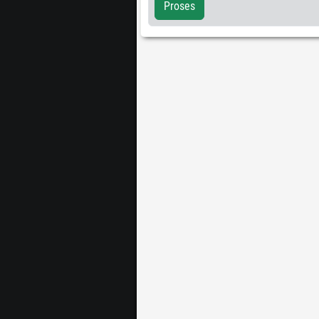
Proses