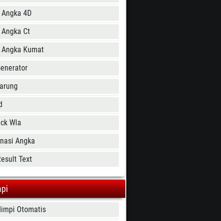
 Angka 4D
 Angka Ct
 Angka Kumat
Generator
Tarung
d
ick Wla
nasi Angka
esult Text
pi
Mimpi Otomatis