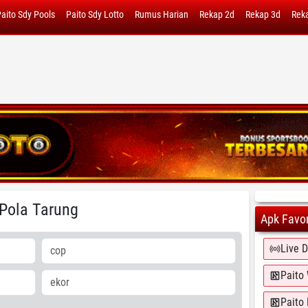
aito Sdy Pools
Paito Sdy Lotto
Rumus Harian
Rekap 2d
Rekap 3d
Rek
Pola Tarung
Apk Favor
Live 
Paito
Paito