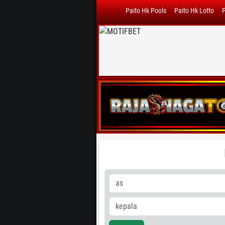
Paito Hk Pools
Paito Hk Lotto
P