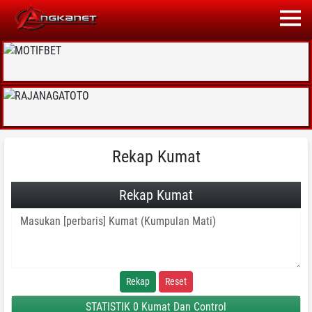
Rekap Kumat
Rekap Kumat
Rekap
Reset
STATISTIK 0 Kumat Dan Control