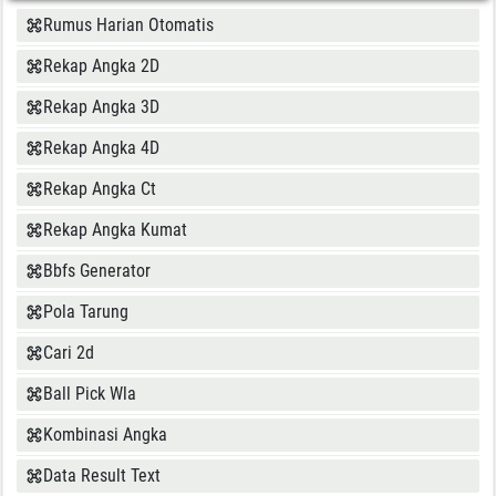
Rumus Harian Otomatis
Rekap Angka 2D
Rekap Angka 3D
Rekap Angka 4D
Rekap Angka Ct
Rekap Angka Kumat
Bbfs Generator
Pola Tarung
Cari 2d
Ball Pick Wla
Kombinasi Angka
Data Result Text