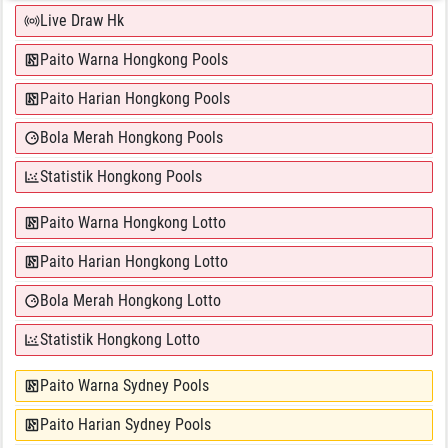
Live Draw Hk
Paito Warna Hongkong Pools
Paito Harian Hongkong Pools
Bola Merah Hongkong Pools
Statistik Hongkong Pools
Paito Warna Hongkong Lotto
Paito Harian Hongkong Lotto
Bola Merah Hongkong Lotto
Statistik Hongkong Lotto
Paito Warna Sydney Pools
Paito Harian Sydney Pools