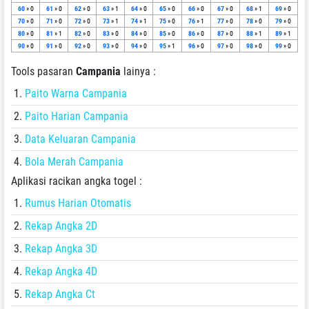
60
» 0
61
» 0
62
» 0
63
» 1
64
» 0
65
» 0
66
» 0
67
» 0
68
» 1
69
» 0
70
» 0
71
» 0
72
» 0
73
» 1
74
» 1
75
» 0
76
» 1
77
» 0
78
» 0
79
» 0
80
» 0
81
» 1
82
» 0
83
» 0
84
» 0
85
» 0
86
» 0
87
» 0
88
» 1
89
» 1
90
» 0
91
» 0
92
» 0
93
» 0
94
» 0
95
» 1
96
» 0
97
» 0
98
» 0
99
» 0
Tools pasaran
Campania
lainya :
Paito Warna Campania
Paito Harian Campania
Data Keluaran Campania
Bola Merah Campania
Aplikasi racikan angka togel :
Rumus Harian Otomatis
Rekap Angka 2D
Rekap Angka 3D
Rekap Angka 4D
Rekap Angka Ct