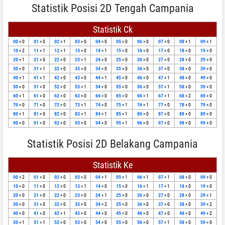
Statistik Posisi 2D Tengah Campania
Statistik Ck
00
» 0
01
» 0
02
» 1
03
» 0
04
» 0
05
» 0
06
» 0
07
» 0
08
» 1
09
» 1
10
» 2
11
» 1
12
» 1
13
» 0
14
» 1
15
» 0
16
» 0
17
» 0
18
» 0
19
» 0
20
» 1
21
» 0
22
» 0
23
» 1
24
» 0
25
» 0
26
» 0
27
» 0
28
» 0
29
» 0
30
» 0
31
» 1
32
» 0
33
» 0
34
» 0
35
» 0
36
» 0
37
» 0
38
» 0
39
» 0
40
» 1
41
» 1
42
» 0
43
» 0
44
» 1
45
» 0
46
» 0
47
» 1
48
» 0
49
» 0
50
» 0
51
» 0
52
» 0
53
» 1
54
» 0
55
» 0
56
» 0
57
» 1
58
» 0
59
» 0
60
» 1
61
» 0
62
» 0
63
» 0
64
» 0
65
» 0
66
» 1
67
» 1
68
» 2
69
» 0
70
» 0
71
» 0
72
» 0
73
» 1
74
» 0
75
» 1
76
» 1
77
» 0
78
» 0
79
» 0
80
» 1
81
» 0
82
» 0
83
» 1
84
» 1
85
» 1
86
» 0
87
» 0
88
» 0
89
» 0
90
» 0
91
» 0
92
» 0
93
» 0
94
» 0
95
» 1
96
» 0
97
» 0
98
» 0
99
» 0
Statistik Posisi 2D Belakang Campania
Statistik Ke
00
» 2
01
» 0
02
» 0
03
» 0
04
» 1
05
» 1
06
» 1
07
» 1
08
» 0
09
» 0
10
» 0
11
» 0
12
» 0
13
» 1
14
» 0
15
» 0
16
» 1
17
» 1
18
» 0
19
» 0
20
» 0
21
» 0
22
» 0
23
» 0
24
» 1
25
» 0
26
» 0
27
» 0
28
» 0
29
» 1
30
» 0
31
» 0
32
» 0
33
» 0
34
» 2
35
» 0
36
» 0
37
» 0
38
» 0
39
» 2
40
» 0
41
» 0
42
» 1
43
» 0
44
» 0
45
» 0
46
» 0
47
» 0
48
» 0
49
» 2
50
» 1
51
» 1
52
» 0
53
» 0
54
» 0
55
» 0
56
» 0
57
» 1
58
» 0
59
» 0