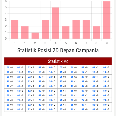
Statistik Posisi 2D Depan Campania
Statistik Ac
00
» 0
01
» 1
02
» 0
03
» 0
04
» 0
05
» 0
06
» 0
07
» 0
08
» 1
09
» 0
10
» 0
11
» 0
12
» 1
13
» 0
14
» 0
15
» 0
16
» 0
17
» 1
18
» 2
19
» 0
20
» 0
21
» 0
22
» 0
23
» 1
24
» 1
25
» 0
26
» 2
27
» 0
28
» 1
29
» 0
30
» 0
31
» 1
32
» 0
33
» 0
34
» 0
35
» 0
36
» 1
37
» 0
38
» 0
39
» 1
40
» 2
41
» 0
42
» 0
43
» 0
44
» 0
45
» 0
46
» 0
47
» 0
48
» 0
49
» 0
50
» 0
51
» 0
52
» 0
53
» 0
54
» 3
55
» 1
56
» 0
57
» 0
58
» 0
59
» 0
60
» 1
61
» 1
62
» 0
63
» 0
64
» 0
65
» 0
66
» 1
67
» 1
68
» 0
69
» 0
70
» 0
71
» 0
72
» 1
73
» 0
74
» 0
75
» 0
76
» 0
77
» 0
78
» 0
79
» 0
80
» 0
81
» 1
82
» 0
83
» 0
84
» 0
85
» 1
86
» 0
87
» 1
88
» 0
89
» 0
90
» 0
91
» 1
92
» 0
93
» 0
94
» 0
95
» 0
96
» 1
97
» 0
98
» 0
99
» 0