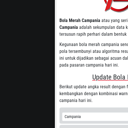
Bola Merah Campania
atau yang seri
Campania
adalah sekumpulan data k
tersusun rapih perhari dalam bentuk l
Kegunaan bola merah campania sen
pola tersembunyi atau algoritma resu
ini untuk dijadikan sebagai acuan d
pada pasaran campania hari ini.
Update Bola 
Berikut update angka result dengan
kembangkan dengan kombinasi warna 
campania hari ini.