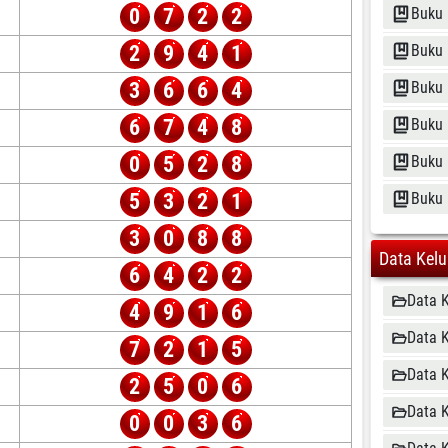
0
7
2
2
Buku 
2
9
4
1
Buku 
3
6
6
4
Buku 
6
7
4
8
Buku
0
5
2
8
Buku
5
3
2
1
Buku
3
0
8
8
Data Kelu
6
4
2
2
Data 
4
9
1
6
Data 
7
2
1
5
Data 
2
5
0
6
Data 
0
0
3
6