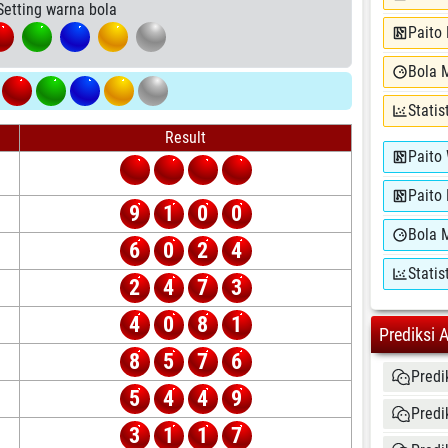
Setting warna bola
Paito
Bola 
Statis
Result
Paito
Paito
9
1
0
0
Bola 
6
0
2
4
Statis
2
4
7
3
4
0
8
1
Prediksi 
8
5
7
6
Predi
5
4
4
9
Predi
3
1
1
7