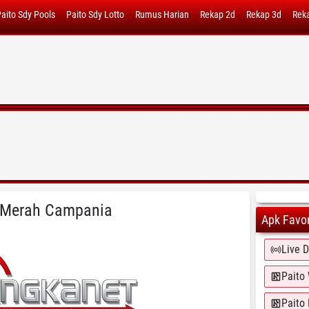
aito Sdy Pools
Paito Sdy Lotto
Rumus Harian
Rekap 2d
Rekap 3d
Rek
 Merah Campania
Apk Favor
Live 
Paito
Paito