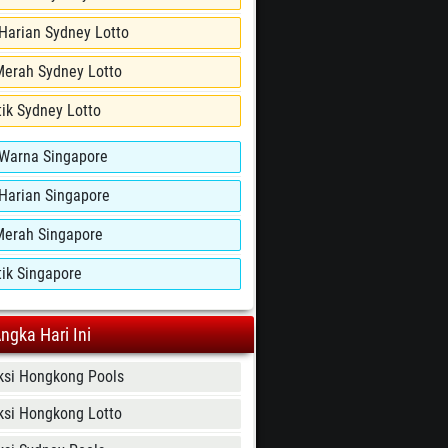
 Harian Sydney Lotto
Merah Sydney Lotto
tik Sydney Lotto
 Warna Singapore
 Harian Singapore
Merah Singapore
tik Singapore
Angka Hari Ini
ksi Hongkong Pools
ksi Hongkong Lotto