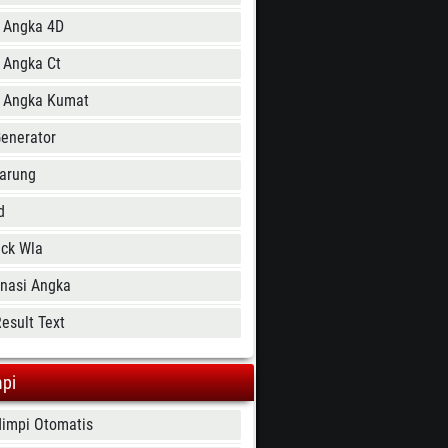
 Angka 4D
 Angka Ct
 Angka Kumat
Generator
Tarung
d
ick Wla
nasi Angka
esult Text
pi
Mimpi Otomatis