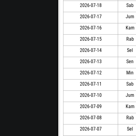
2026-07-18
Sab
2026-07-17
Jum
2026-07-16
Kam
2026-07-15
Rab
2026-07-14
Sel
2026-07-13
Sen
2026-07-12
Min
2026-07-11
Sab
2026-07-10
Jum
2026-07-09
Kam
2026-07-08
Rab
2026-07-07
Sel