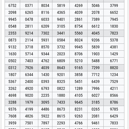
6752
0371
8034
5819
4269
5046
3799
2098
6265
8116
4365
4039
2078
6652
9945
0478
6033
9401
2861
7389
7945
0548
2811
6209
3105
8754
6612
1830
2353
9214
7302
3441
5560
4045
7823
0873
2114
5931
0584
8024
9206
5378
9132
3718
8570
3732
9945
5839
4381
1630
5714
9344
2023
8706
1903
1429
0502
7403
4762
6809
5210
5488
6771
0312
7926
4039
8643
9165
7299
8820
1807
6344
1430
9201
3858
7712
1234
5367
2400
0393
8325
5451
6439
7529
3262
4920
6793
0822
1289
7996
4211
4698
9020
2235
1880
4105
6027
8566
3288
1979
3095
7433
9645
3185
8786
9376
4199
4486
8673
8231
0265
9785
7608
4826
5922
8615
9263
2081
6429
3959
7501
7897
2293
4766
9461
7833