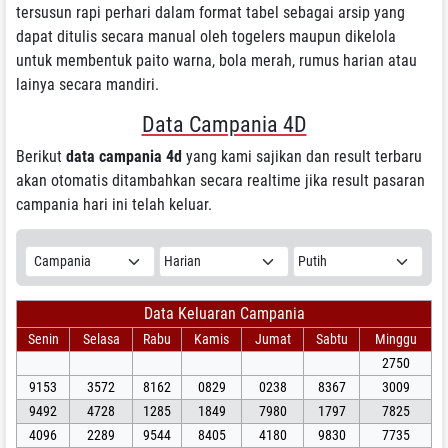
tersusun rapi perhari dalam format tabel sebagai arsip yang
dapat ditulis secara manual oleh togelers maupun dikelola
untuk membentuk paito warna, bola merah, rumus harian atau
lainya secara mandiri.
Data Campania 4D
Berikut
data campania 4d
yang kami sajikan dan result terbaru
akan otomatis ditambahkan secara realtime jika result pasaran
campania hari ini telah keluar.
Data Keluaran Campania
Senin
Selasa
Rabu
Kamis
Jumat
Sabtu
Minggu
2750
9153
3572
8162
0829
0238
8367
3009
9492
4728
1285
1849
7980
1797
7825
4096
2289
9544
8405
4180
9830
7735