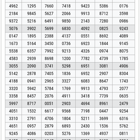
4962
1295
7660
7418
9423
5386
0176
2184
9845
5627
2066
9913
8712
3598
9372
5216
6491
9850
2143
7280
0986
5076
3902
5699
6830
4092
0825
9243
0147
1895
2388
4137
0551
8692
4089
1673
5164
3450
0736
6923
1844
9145
5538
6357
7992
9213
4326
0974
8075
4583
2939
8698
1200
7782
4739
1785
3055
2090
3741
5298
6951
3081
4906
5142
2878
7405
1836
6952
2907
8304
4188
0941
2965
3327
6083
8647
1743
3320
5942
5784
1769
9913
4793
2077
3358
8457
2076
4911
3418
7739
0635
5997
8717
0051
2903
4694
8961
2479
4051
1532
6617
9568
7198
0447
9254
3310
2791
4706
1804
5211
3699
6316
4651
0957
2879
6893
2430
1536
5762
9245
4086
0203
5276
1369
4937
0811