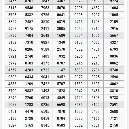
2455
8201
1847
3367
0329
3609
9224
8115
9546
7963
5070
2908
4682
1604
3708
5332
9756
0641
9908
6297
1065
3859
2457
3510
6819
4766
1703
2109
9958
9175
2411
3005
6042
8710
7916
5299
7404
3648
1689
2394
1096
5667
8182
7310
9827
1349
6108
4568
4327
4960
0286
9589
2570
4882
4701
6793
3921
2748
1483
1932
5285
3304
9836
6972
0103
4375
8707
8916
9213
8062
4569
4283
0722
1147
5880
2784
5740
0308
6434
9041
9352
8077
3095
2598
4336
1209
7422
5707
1530
6693
4062
8700
9832
1493
1528
0642
6481
3810
3545
2260
6013
4549
7620
5803
9738
5077
1283
0236
6698
8584
3199
2591
6451
4479
6595
7870
1520
9423
3688
5193
2728
0459
8704
6980
4166
7121
9627
5163
8145
9503
3362
7601
2158