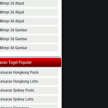
Mimpi 2d Abjad
Mimpi 3d Abjad
Mimpi 4d Abjad
 Mimpi 2d Gambar
 Mimpi 3d Gambar
 Mimpi 4d Gambar
aran Togel Populer
Keluaran Hongkong Pools
Keluaran Hongkong Lotto
Keluaran Sydney Pools
Keluaran Sydney Lotto