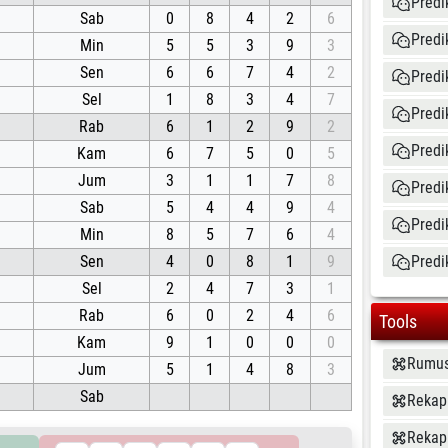
Predi
Sab
0
8
4
2
6
Predi
Min
5
5
3
9
3
Sen
6
6
7
4
2
Predi
Sel
1
8
3
4
7
Predi
Rab
6
1
2
9
2
Predi
Kam
6
7
5
0
5
Jum
3
1
1
7
8
Predi
Sab
5
4
4
9
4
Predi
Min
8
5
7
6
4
Sen
4
0
8
1
9
Predi
Sel
2
4
7
3
1
Rab
6
0
2
4
6
Tools
Kam
9
1
0
0
0
Rumus
Jum
5
1
4
8
3
Sab
Rekap
Rekap