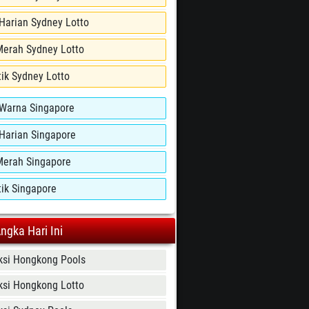
 Harian Sydney Lotto
Merah Sydney Lotto
tik Sydney Lotto
 Warna Singapore
 Harian Singapore
Merah Singapore
tik Singapore
Angka Hari Ini
ksi Hongkong Pools
ksi Hongkong Lotto