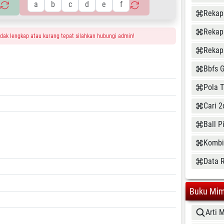
Rekap
Rekap
idak lengkap atau kurang tepat silahkan hubungi admin!
Rekap
Bbfs 
Pola 
Cari 2
Ball P
Kombi
Data R
Buku Mim
Arti 