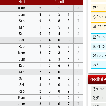
Hari
Result
Paito
Kam
2
3
1
3
4
Jum
3
9
5
1
6
Bola 
Sab
9
6
8
8
7
Statis
Min
1
8
5
7
3
Sen
0
1
4
9
4
Paito
Sel
5
4
0
6
6
Paito
Rab
2
6
6
3
9
Kam
8
7
3
9
3
Bola 
Jum
1
2
3
4
7
Statis
Sab
1
7
6
8
5
Min
7
2
0
0
0
Sen
4
0
9
5
5
Prediksi 
Sel
3
6
0
4
4
Predi
Rab
2
6
8
9
8
Kam
5
4
1
6
7
Predi
Jum
8
1
0
7
7