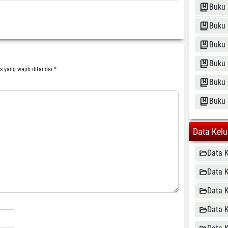
Buku 
Buku 
Buku 
Buku
s yang wajib ditandai
*
Buku
Buku
Data Kelu
Data 
Data 
Data 
Data 