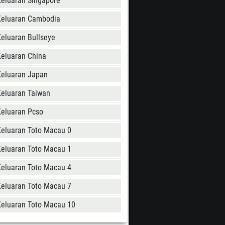
Keluaran Singapore
Keluaran Cambodia
Keluaran Bullseye
Keluaran China
Keluaran Japan
Keluaran Taiwan
Keluaran Pcso
Keluaran Toto Macau 0
Keluaran Toto Macau 1
Keluaran Toto Macau 4
Keluaran Toto Macau 7
Keluaran Toto Macau 10