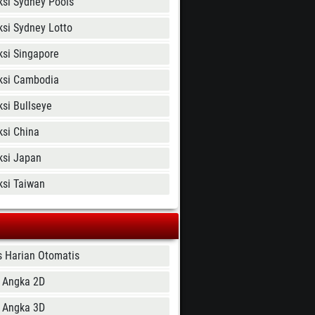
ksi Sydney Pools
ksi Sydney Lotto
ksi Singapore
ksi Cambodia
ksi Bullseye
ksi China
ksi Japan
ksi Taiwan
 Harian Otomatis
 Angka 2D
 Angka 3D