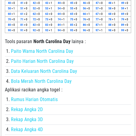
40
» 0
41
» 0
42
» 0
43
» 1
44
» 0
45
» 0
46
» 0
47
» 0
48
» 1
49
» 0
50
» 1
51
» 0
52
» 0
53
» 1
54
» 0
55
» 0
56
» 0
57
» 0
58
» 0
59
» 1
60
» 1
61
» 2
62
» 0
63
» 0
64
» 0
65
» 0
66
» 1
67
» 0
68
» 0
69
» 0
70
» 0
71
» 0
72
» 0
73
» 0
74
» 1
75
» 0
76
» 0
77
» 0
78
» 1
79
» 0
80
» 0
81
» 0
82
» 0
83
» 0
84
» 1
85
» 2
86
» 0
87
» 1
88
» 0
89
» 0
90
» 0
91
» 0
92
» 0
93
» 1
94
» 0
95
» 0
96
» 0
97
» 1
98
» 0
99
» 0
Tools pasaran
North Carolina Day
lainya :
Paito Warna North Carolina Day
Paito Harian North Carolina Day
Data Keluaran North Carolina Day
Bola Merah North Carolina Day
Aplikasi racikan angka togel :
Rumus Harian Otomatis
Rekap Angka 2D
Rekap Angka 3D
Rekap Angka 4D