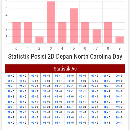
Statistik Posisi 2D Depan North Carolina Day
Statistik Ac
00
» 0
01
» 0
02
» 0
03
» 0
04
» 1
05
» 0
06
» 0
07
» 0
08
» 0
09
» 0
10
» 0
11
» 0
12
» 2
13
» 0
14
» 1
15
» 0
16
» 0
17
» 0
18
» 0
19
» 0
20
» 0
21
» 0
22
» 0
23
» 0
24
» 1
25
» 1
26
» 0
27
» 1
28
» 0
29
» 0
30
» 0
31
» 0
32
» 0
33
» 0
34
» 0
35
» 1
36
» 1
37
» 0
38
» 1
39
» 0
40
» 1
41
» 0
42
» 0
43
» 0
44
» 0
45
» 0
46
» 1
47
» 1
48
» 1
49
» 1
50
» 0
51
» 0
52
» 1
53
» 0
54
» 0
55
» 0
56
» 1
57
» 0
58
» 0
59
» 0
60
» 0
61
» 0
62
» 0
63
» 0
64
» 0
65
» 1
66
» 0
67
» 1
68
» 0
69
» 2
70
» 1
71
» 0
72
» 0
73
» 0
74
» 0
75
» 0
76
» 0
77
» 0
78
» 0
79
» 0
80
» 1
81
» 1
82
» 0
83
» 0
84
» 1
85
» 0
86
» 1
87
» 1
88
» 0
89
» 0
90
» 0
91
» 0
92
» 0
93
» 0
94
» 1
95
» 0
96
» 0
97
» 0
98
» 1
99
» 1