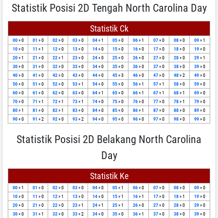
Statistik Posisi 2D Tengah North Carolina Day
Statistik Ck
00
» 0
01
» 0
02
» 0
03
» 0
04
» 1
05
» 0
06
» 1
07
» 0
08
» 0
09
» 1
10
» 0
11
» 1
12
» 0
13
» 0
14
» 0
15
» 0
16
» 0
17
» 0
18
» 0
19
» 0
20
» 1
21
» 0
22
» 1
23
» 0
24
» 0
25
» 0
26
» 0
27
» 0
28
» 0
29
» 1
30
» 0
31
» 0
32
» 0
33
» 0
34
» 0
35
» 0
36
» 0
37
» 0
38
» 0
39
» 0
40
» 0
41
» 0
42
» 0
43
» 0
44
» 0
45
» 3
46
» 0
47
» 0
48
» 2
49
» 0
50
» 0
51
» 0
52
» 0
53
» 1
54
» 0
55
» 0
56
» 1
57
» 1
58
» 0
59
» 0
60
» 0
61
» 0
62
» 0
63
» 0
64
» 1
65
» 0
66
» 1
67
» 1
68
» 1
69
» 0
70
» 0
71
» 1
72
» 1
73
» 1
74
» 0
75
» 0
76
» 0
77
» 0
78
» 1
79
» 0
80
» 1
81
» 0
82
» 1
83
» 0
84
» 0
85
» 0
86
» 1
87
» 0
88
» 0
89
» 0
90
» 0
91
» 2
92
» 0
93
» 2
94
» 0
95
» 0
96
» 0
97
» 0
98
» 0
99
» 0
Statistik Posisi 2D Belakang North Carolina
Day
Statistik Ke
00
» 1
01
» 0
02
» 0
03
» 0
04
» 0
05
» 1
06
» 0
07
» 0
08
» 0
09
» 0
10
» 0
11
» 0
12
» 1
13
» 0
14
» 0
15
» 1
16
» 1
17
» 0
18
» 1
19
» 0
20
» 0
21
» 0
22
» 0
23
» 1
24
» 1
25
» 1
26
» 0
27
» 0
28
» 0
29
» 0
30
» 0
31
» 1
32
» 0
33
» 2
34
» 0
35
» 0
36
» 1
37
» 0
38
» 0
39
» 0