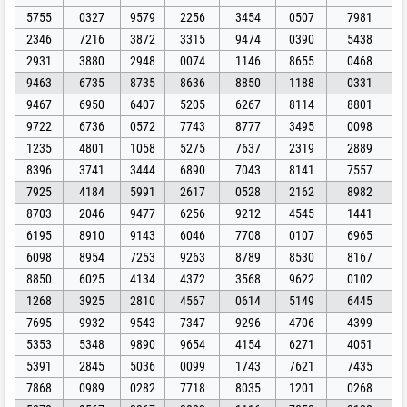
5755
0327
9579
2256
3454
0507
7981
2346
7216
3872
3315
9474
0390
5438
2931
3880
2948
0074
1146
8655
0468
9463
6735
8735
8636
8850
1188
0331
9467
6950
6407
5205
6267
8114
8801
9722
6736
0572
7743
8777
3495
0098
1235
4801
1058
5275
7637
2319
2889
8396
3741
3444
6890
7043
8141
7557
7925
4184
5991
2617
0528
2162
8982
8703
2046
9477
6256
9212
4545
1441
6195
8910
9143
6046
7708
0107
6965
6098
8954
7253
9263
8789
8530
8167
8850
6025
4134
4372
3568
9622
0102
1268
3925
2810
4567
0614
5149
6445
7695
9932
9543
7347
9296
4706
4399
5353
5348
9890
9654
4154
6271
4051
5391
2845
5036
0099
1743
7621
7435
7868
0989
0282
7718
8035
1201
0268