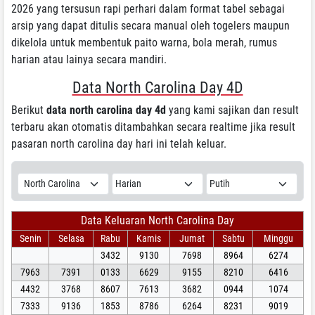
2026 yang tersusun rapi perhari dalam format tabel sebagai
arsip yang dapat ditulis secara manual oleh togelers maupun
dikelola untuk membentuk paito warna, bola merah, rumus
harian atau lainya secara mandiri.
Data North Carolina Day 4D
Berikut
data north carolina day 4d
yang kami sajikan dan result
terbaru akan otomatis ditambahkan secara realtime jika result
pasaran north carolina day hari ini telah keluar.
Data Keluaran North Carolina Day
Senin
Selasa
Rabu
Kamis
Jumat
Sabtu
Minggu
3432
9130
7698
8964
6274
7963
7391
0133
6629
9155
8210
6416
4432
3768
8607
7613
3682
0944
1074
7333
9136
1853
8786
6264
8231
9019