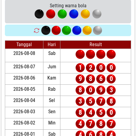
Setting warna bola
Tanggal
Hari
Result
2026-08-08
Sab
2026-08-07
Jum
1
2
0
0
2026-08-06
Kam
9
8
6
0
2026-08-05
Rab
8
0
9
3
2026-08-04
Sel
3
5
7
8
2026-08-03
Sen
8
4
5
0
2026-08-02
Min
4
7
8
7
2026-08-01
Sab
4
6
8
4