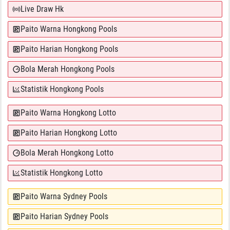
Live Draw Hk
Paito Warna Hongkong Pools
Paito Harian Hongkong Pools
Bola Merah Hongkong Pools
Statistik Hongkong Pools
Paito Warna Hongkong Lotto
Paito Harian Hongkong Lotto
Bola Merah Hongkong Lotto
Statistik Hongkong Lotto
Paito Warna Sydney Pools
Paito Harian Sydney Pools