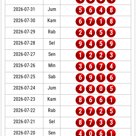
2026-07-31
Jum
5
6
4
8
2026-07-30
Kam
6
7
1
8
2026-07-29
Rab
2
4
5
3
2026-07-28
Sel
9
4
5
9
2026-07-27
Sen
1
2
2
3
2026-07-26
Min
3
6
7
4
2026-07-25
Sab
6
9
1
6
2026-07-24
Jum
4
8
0
5
2026-07-23
Kam
8
6
6
1
2026-07-22
Rab
2
7
2
5
2026-07-21
Sel
8
7
3
3
2026-07-20
Sen
4
0
6
1