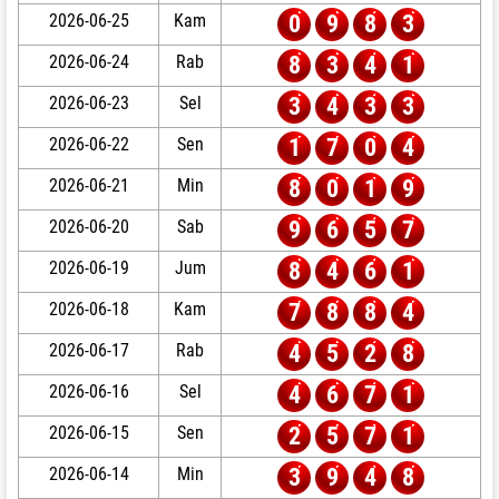
2026-06-25
Kam
0
9
8
3
2026-06-24
Rab
8
3
4
1
2026-06-23
Sel
3
4
3
3
2026-06-22
Sen
1
7
0
4
2026-06-21
Min
8
0
1
9
2026-06-20
Sab
9
6
5
7
2026-06-19
Jum
8
4
6
1
2026-06-18
Kam
7
8
8
4
2026-06-17
Rab
4
5
2
8
2026-06-16
Sel
4
6
7
1
2026-06-15
Sen
2
5
7
1
2026-06-14
Min
3
9
4
8