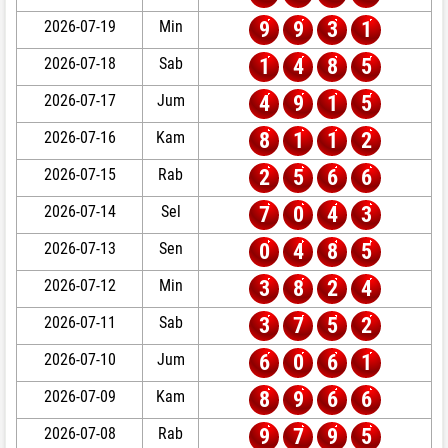
2026-07-19
Min
9
9
3
1
2026-07-18
Sab
1
4
8
5
2026-07-17
Jum
4
9
1
5
2026-07-16
Kam
8
1
1
2
2026-07-15
Rab
2
5
6
6
2026-07-14
Sel
7
0
4
3
2026-07-13
Sen
0
4
8
5
2026-07-12
Min
3
8
2
4
2026-07-11
Sab
3
7
5
2
2026-07-10
Jum
6
0
6
1
2026-07-09
Kam
8
9
6
6
2026-07-08
Rab
9
7
9
5