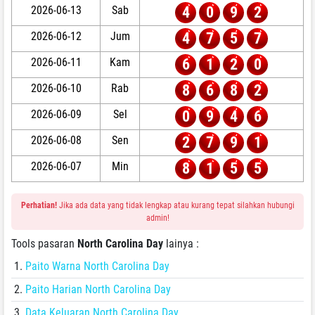
2026-06-13
Sab
4
0
9
2
2026-06-12
Jum
4
7
5
7
2026-06-11
Kam
6
1
2
0
2026-06-10
Rab
8
6
8
2
2026-06-09
Sel
0
9
4
6
2026-06-08
Sen
2
7
9
1
2026-06-07
Min
8
1
5
5
Perhatian!
Jika ada data yang tidak lengkap atau kurang tepat silahkan hubungi
admin!
Tools pasaran
North Carolina Day
lainya :
Paito Warna North Carolina Day
Paito Harian North Carolina Day
Data Keluaran North Carolina Day