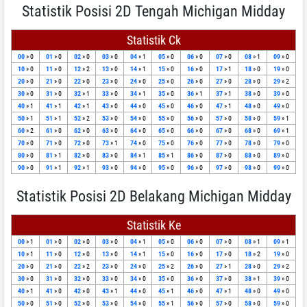
Statistik Posisi 2D Tengah Michigan Midday
Statistik Ck
00
» 0
01
» 0
02
» 0
03
» 0
04
» 1
05
» 0
06
» 0
07
» 0
08
» 1
09
» 0
10
» 0
11
» 0
12
» 2
13
» 0
14
» 1
15
» 0
16
» 0
17
» 1
18
» 0
19
» 0
20
» 0
21
» 0
22
» 0
23
» 0
24
» 0
25
» 0
26
» 0
27
» 0
28
» 0
29
» 2
30
» 0
31
» 0
32
» 1
33
» 0
34
» 1
35
» 0
36
» 1
37
» 1
38
» 0
39
» 0
40
» 1
41
» 1
42
» 1
43
» 0
44
» 0
45
» 0
46
» 0
47
» 1
48
» 0
49
» 0
50
» 1
51
» 1
52
» 2
53
» 0
54
» 0
55
» 0
56
» 0
57
» 0
58
» 0
59
» 1
60
» 2
61
» 0
62
» 0
63
» 0
64
» 0
65
» 0
66
» 0
67
» 0
68
» 0
69
» 1
70
» 0
71
» 0
72
» 0
73
» 1
74
» 0
75
» 0
76
» 0
77
» 0
78
» 0
79
» 0
80
» 0
81
» 1
82
» 0
83
» 0
84
» 1
85
» 1
86
» 0
87
» 0
88
» 0
89
» 0
90
» 0
91
» 1
92
» 1
93
» 0
94
» 0
95
» 0
96
» 0
97
» 0
98
» 0
99
» 0
Statistik Posisi 2D Belakang Michigan Midday
Statistik Ke
00
» 1
01
» 0
02
» 0
03
» 0
04
» 1
05
» 0
06
» 0
07
» 0
08
» 1
09
» 1
10
» 1
11
» 0
12
» 0
13
» 0
14
» 1
15
» 0
16
» 0
17
» 0
18
» 2
19
» 0
20
» 0
21
» 0
22
» 2
23
» 0
24
» 0
25
» 2
26
» 0
27
» 1
28
» 0
29
» 2
30
» 0
31
» 0
32
» 0
33
» 0
34
» 0
35
» 0
36
» 0
37
» 0
38
» 1
39
» 0
40
» 1
41
» 0
42
» 0
43
» 1
44
» 0
45
» 1
46
» 0
47
» 1
48
» 0
49
» 0
50
» 0
51
» 0
52
» 0
53
» 0
54
» 0
55
» 1
56
» 0
57
» 0
58
» 0
59
» 0