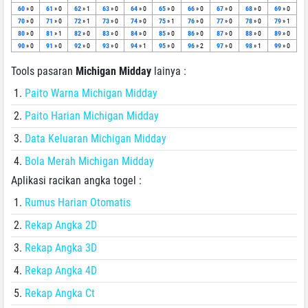
60
» 0
61
» 0
62
» 1
63
» 0
64
» 0
65
» 0
66
» 0
67
» 0
68
» 0
69
» 0
70
» 0
71
» 0
72
» 1
73
» 0
74
» 0
75
» 1
76
» 0
77
» 0
78
» 0
79
» 1
80
» 0
81
» 1
82
» 0
83
» 0
84
» 0
85
» 0
86
» 0
87
» 0
88
» 0
89
» 0
90
» 0
91
» 0
92
» 0
93
» 0
94
» 1
95
» 0
96
» 2
97
» 0
98
» 1
99
» 0
Tools pasaran
Michigan Midday
lainya :
Paito Warna Michigan Midday
Paito Harian Michigan Midday
Data Keluaran Michigan Midday
Bola Merah Michigan Midday
Aplikasi racikan angka togel :
Rumus Harian Otomatis
Rekap Angka 2D
Rekap Angka 3D
Rekap Angka 4D
Rekap Angka Ct