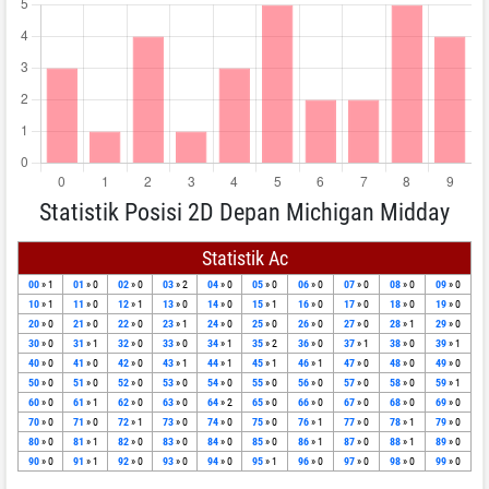
Statistik Posisi 2D Depan Michigan Midday
Statistik Ac
00
» 1
01
» 0
02
» 0
03
» 2
04
» 0
05
» 0
06
» 0
07
» 0
08
» 0
09
» 0
10
» 1
11
» 0
12
» 1
13
» 0
14
» 0
15
» 1
16
» 0
17
» 0
18
» 0
19
» 0
20
» 0
21
» 0
22
» 0
23
» 1
24
» 0
25
» 0
26
» 0
27
» 0
28
» 1
29
» 0
30
» 0
31
» 1
32
» 0
33
» 0
34
» 1
35
» 2
36
» 0
37
» 1
38
» 0
39
» 1
40
» 0
41
» 0
42
» 0
43
» 1
44
» 1
45
» 1
46
» 1
47
» 0
48
» 0
49
» 0
50
» 0
51
» 0
52
» 0
53
» 0
54
» 0
55
» 0
56
» 0
57
» 0
58
» 0
59
» 1
60
» 0
61
» 1
62
» 0
63
» 0
64
» 2
65
» 0
66
» 0
67
» 0
68
» 0
69
» 0
70
» 0
71
» 0
72
» 1
73
» 0
74
» 0
75
» 0
76
» 1
77
» 0
78
» 1
79
» 0
80
» 0
81
» 1
82
» 0
83
» 0
84
» 0
85
» 0
86
» 1
87
» 0
88
» 1
89
» 0
90
» 0
91
» 1
92
» 0
93
» 0
94
» 0
95
» 1
96
» 0
97
» 0
98
» 0
99
» 0