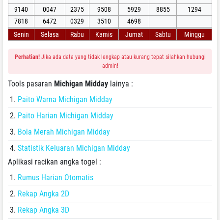
9140
0047
2375
9508
5929
8855
1294
7818
6472
0329
3510
4698
Senin
Selasa
Rabu
Kamis
Jumat
Sabtu
Minggu
Perhatian!
Jika ada data yang tidak lengkap atau kurang tepat silahkan hubungi
admin!
Tools pasaran
Michigan Midday
lainya :
Paito Warna Michigan Midday
Paito Harian Michigan Midday
Bola Merah Michigan Midday
Statistik Keluaran Michigan Midday
Aplikasi racikan angka togel :
Rumus Harian Otomatis
Rekap Angka 2D
Rekap Angka 3D