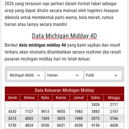
2026 yang tersusun rapi perhari dalam format tabel sebagai
arsip yang dapat ditulis secara manual oleh togelers maupun
dikelola untuk membentuk paito warna, bola merah, rumus
harian atau lainya secara mandiri.
Data Michigan Midday 4D
Berikut
data michigan midday 4d
yang kami sajikan dan result
terbaru akan otomatis ditambahkan secara realtime jika result
pasaran michigan midday hari ini telah keluar.
Data Keluaran Michigan Midday
Senin
Selasa
Rabu
Kamis
Jumat
Sabtu
Minggu
2426
2717
4330
7127
8913
9855
1983
3883
2197
6373
4005
1369
3829
7498
0373
3766
9750
4824
0356
6651
4338
9156
4428