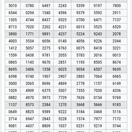
5010
3780
6497
2243
5359
9197
7800
6544
0294
1540
4596
9379
5592
2911
1305
4744
8437
0525
0700
6471
7137
8713
7020
2202
4231
6013
5525
6529
3890
1771
9891
4237
5224
9243
2078
4003
3534
6056
0140
4056
9226
2344
1412
5057
2275
9763
0075
8418
3221
1559
0438
9781
2055
5783
3016
0013
0865
1143
9670
2851
1193
8505
8674
8695
3406
1358
6025
9054
6507
9639
6398
9740
1907
2907
2883
7064
6965
3000
2065
8696
4869
2778
1157
6149
1029
4909
6375
5507
7355
7030
4336
0882
4970
3973
7729
7626
0154
9769
1137
8573
2384
1270
3668
5666
9183
0649
8825
9589
9222
5184
3468
5116
2714
6947
2843
5228
1574
7977
7172
9081
4437
8809
1037
0231
5219
5744