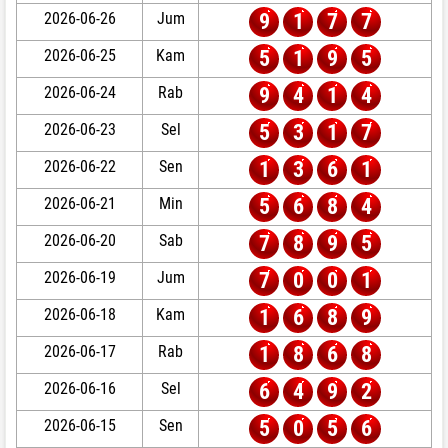
2026-06-26
Jum
9
1
7
7
2026-06-25
Kam
5
1
9
5
2026-06-24
Rab
9
4
1
4
2026-06-23
Sel
5
3
1
7
2026-06-22
Sen
1
3
6
1
2026-06-21
Min
5
6
8
4
2026-06-20
Sab
7
8
9
5
2026-06-19
Jum
7
0
0
1
2026-06-18
Kam
1
6
8
9
2026-06-17
Rab
1
8
6
8
2026-06-16
Sel
6
4
9
2
2026-06-15
Sen
5
0
5
6