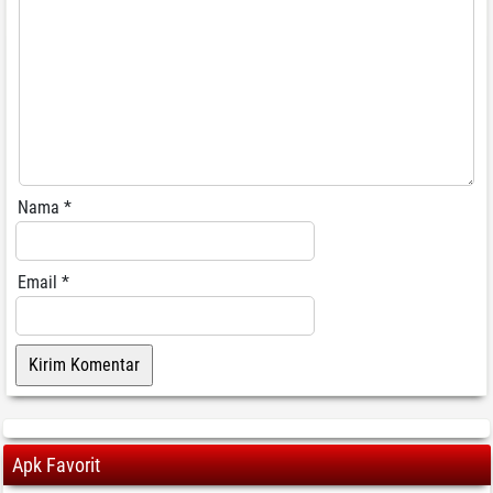
Nama
*
Email
*
Apk Favorit