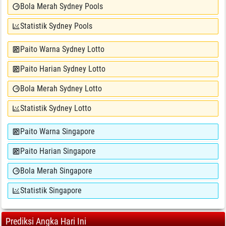
Bola Merah Sydney Pools
Statistik Sydney Pools
Paito Warna Sydney Lotto
Paito Harian Sydney Lotto
Bola Merah Sydney Lotto
Statistik Sydney Lotto
Paito Warna Singapore
Paito Harian Singapore
Bola Merah Singapore
Statistik Singapore
Prediksi Angka Hari Ini