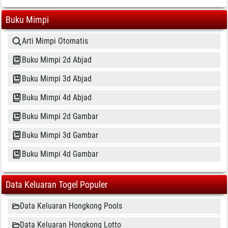
Buku Mimpi
Arti Mimpi Otomatis
Buku Mimpi 2d Abjad
Buku Mimpi 3d Abjad
Buku Mimpi 4d Abjad
Buku Mimpi 2d Gambar
Buku Mimpi 3d Gambar
Buku Mimpi 4d Gambar
Data Keluaran Togel Populer
Data Keluaran Hongkong Pools
Data Keluaran Hongkong Lotto