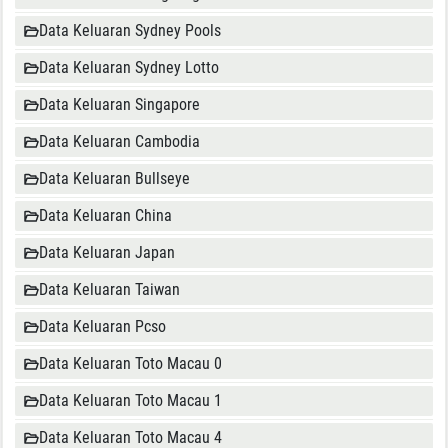
Data Keluaran Sydney Pools
Data Keluaran Sydney Lotto
Data Keluaran Singapore
Data Keluaran Cambodia
Data Keluaran Bullseye
Data Keluaran China
Data Keluaran Japan
Data Keluaran Taiwan
Data Keluaran Pcso
Data Keluaran Toto Macau 0
Data Keluaran Toto Macau 1
Data Keluaran Toto Macau 4