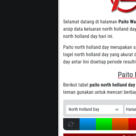
Selamat datang di halaman
Paito Wa
arsip
data keluaran north holland da
north holland day hari ini.
Paito north holland day merupakan s
togel north holland day yang akurat 
day antar lini disetiap periode result
Paito
Berikut tabel
paito north holland day
teman gunakan untuk mencari berbagai