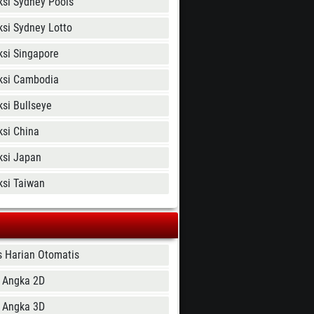
ksi Sydney Pools
ksi Sydney Lotto
ksi Singapore
ksi Cambodia
ksi Bullseye
ksi China
ksi Japan
ksi Taiwan
 Harian Otomatis
 Angka 2D
 Angka 3D