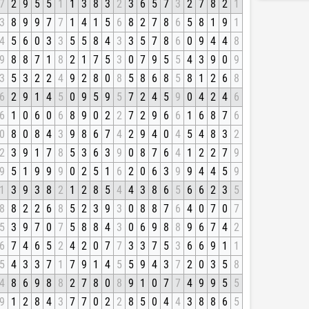
7
2
9
5
5
1
1
3
8
3
2
3
6
5
7
3
2
7
8
2
1
3
8
9
9
7
7
1
4
1
5
6
8
2
7
8
6
5
8
1
9
1
4
5
6
0
3
3
5
5
8
4
3
3
5
7
8
6
0
9
4
4
8
9
8
8
7
1
8
2
1
7
5
3
0
7
9
5
5
4
3
9
0
9
3
5
3
2
2
4
9
2
8
0
8
5
8
6
8
5
8
1
2
6
8
6
2
9
1
4
5
0
9
5
9
5
7
2
4
5
9
0
4
2
4
6
6
1
0
6
0
6
8
9
0
2
2
7
2
9
6
6
1
6
8
7
6
0
8
0
8
4
3
9
8
6
7
4
2
9
4
0
4
5
4
8
3
2
2
3
9
1
7
8
5
3
6
3
9
0
8
7
6
4
1
2
2
7
9
9
5
1
9
9
9
0
2
5
1
6
2
0
6
3
9
9
4
4
5
9
1
3
9
3
8
2
1
2
8
5
4
4
3
8
6
5
6
6
2
3
5
8
8
2
2
6
8
5
2
3
9
3
0
8
8
7
6
4
0
7
0
7
5
3
9
7
0
7
5
8
8
4
3
0
6
9
8
8
9
6
7
4
2
6
7
4
6
5
2
4
2
0
7
7
3
3
7
5
3
6
6
9
1
1
5
4
3
3
7
1
7
9
1
4
5
5
9
4
3
7
2
0
3
5
8
4
8
6
9
8
8
2
7
8
0
8
9
1
0
7
7
4
9
9
5
5
9
1
2
8
4
3
7
7
0
2
2
8
5
0
4
4
3
8
8
6
5