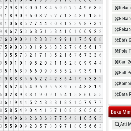
2
2
9
3
9
3
0
0
1
3
4
5
9
0
2
2
4
9
6
8
5
Rekap
9
1
8
9
0
9
6
0
3
2
5
2
7
1
3
4
8
0
1
5
6
Rekap
8
1
0
6
8
5
2
7
4
4
8
0
8
1
2
3
9
8
7
3
1
Rekap
9
4
6
7
5
3
6
8
5
1
6
8
4
1
0
1
6
6
9
2
2
7
6
3
9
0
9
1
2
8
8
7
4
9
9
1
1
7
5
9
8
8
Bbfs 
7
5
9
0
3
3
0
1
9
6
6
8
8
2
7
9
6
5
6
1
7
Pola 
1
3
5
5
7
3
2
1
7
1
8
5
2
1
6
7
6
7
3
3
6
Cari 2
9
5
0
1
0
1
9
5
2
0
2
1
1
6
2
8
0
9
9
4
4
3
5
1
6
3
9
6
6
0
9
9
8
5
5
2
7
9
3
9
1
1
Ball P
1
9
8
3
3
6
5
6
2
2
4
2
3
6
4
1
9
7
3
8
2
Kombi
1
8
5
2
4
6
4
9
6
9
6
6
3
9
7
7
4
8
8
1
9
Data R
6
0
2
8
9
8
3
1
9
0
9
1
6
4
1
5
8
6
0
5
5
3
6
1
9
4
4
5
2
4
8
3
8
1
8
2
1
5
7
9
7
7
8
5
8
5
4
9
0
4
4
1
5
7
1
0
8
8
2
6
5
0
5
Buku Mim
7
9
4
9
6
6
2
6
3
6
9
7
7
5
4
9
1
0
5
9
5
Arti 
3
5
5
9
0
9
2
3
5
7
3
3
9
7
1
8
0
5
6
6
3