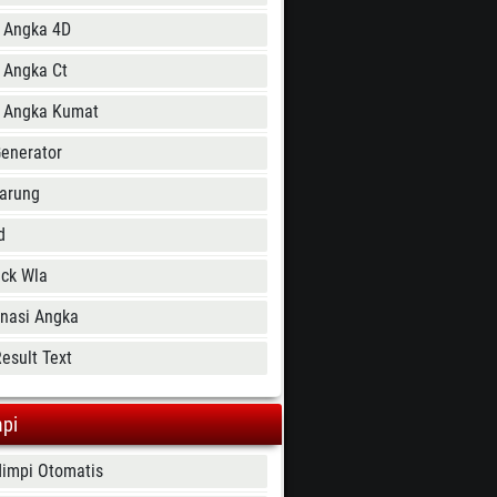
 Angka 4D
 Angka Ct
 Angka Kumat
Generator
Tarung
d
ick Wla
nasi Angka
esult Text
pi
Mimpi Otomatis