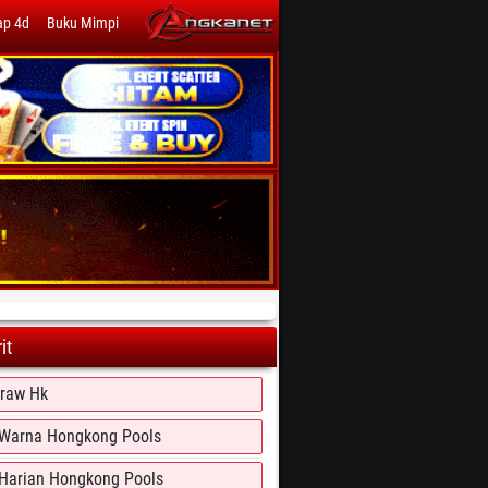
ap 4d
Buku Mimpi
it
Draw Hk
 Warna Hongkong Pools
 Harian Hongkong Pools