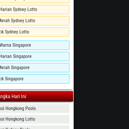
 Harian Sydney Lotto
Merah Sydney Lotto
tik Sydney Lotto
 Warna Singapore
 Harian Singapore
Merah Singapore
tik Singapore
Angka Hari Ini
ksi Hongkong Pools
ksi Hongkong Lotto