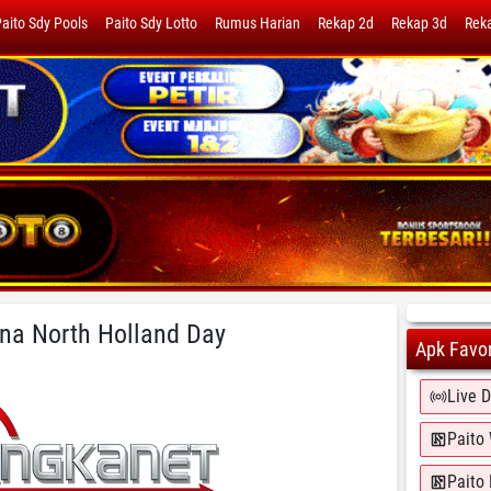
aito Sdy Pools
Paito Sdy Lotto
Rumus Harian
Rekap 2d
Rekap 3d
Rek
na North Holland Day
Apk Favor
Live 
Paito
Paito