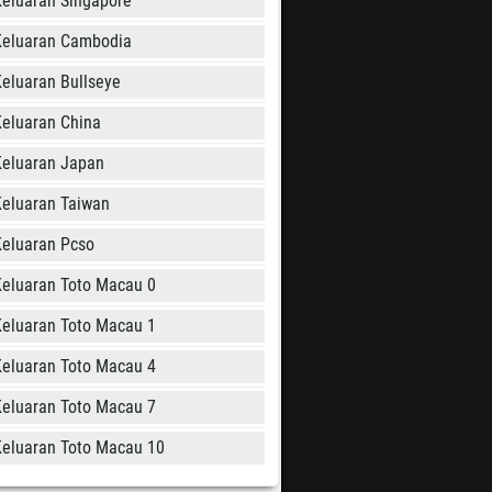
Keluaran Singapore
Keluaran Cambodia
Keluaran Bullseye
Keluaran China
Keluaran Japan
Keluaran Taiwan
Keluaran Pcso
Keluaran Toto Macau 0
Keluaran Toto Macau 1
Keluaran Toto Macau 4
Keluaran Toto Macau 7
Keluaran Toto Macau 10