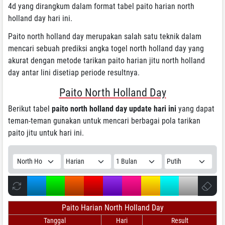
4d
yang dirangkum dalam format tabel paito harian north
holland day hari ini.
Paito north holland day merupakan salah satu teknik dalam
mencari sebuah prediksi angka togel north holland day yang
akurat dengan metode tarikan paito harian jitu north holland
day antar lini disetiap periode resultnya.
Paito North Holland Day
Berikut tabel
paito north holland day update hari ini
yang dapat
teman-teman gunakan untuk mencari berbagai pola tarikan
paito jitu untuk hari ini.
Paito Harian North Holland Day
Tanggal
Hari
Result