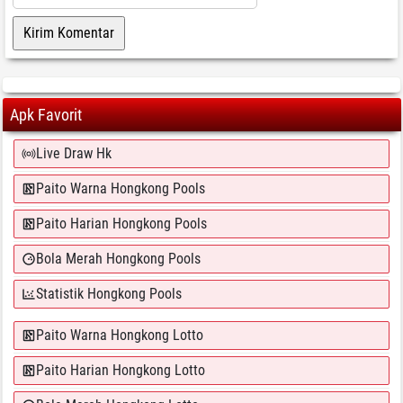
Apk Favorit
Live Draw Hk
Paito Warna Hongkong Pools
Paito Harian Hongkong Pools
Bola Merah Hongkong Pools
Statistik Hongkong Pools
Paito Warna Hongkong Lotto
Paito Harian Hongkong Lotto