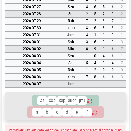
2026-07-27
Sen
4
6
5
6
2
2026-07-28
Sel
2
5
2
9
2
2026-07-29
Rab
7
2
3
7
1
2026-07-30
Kam
8
6
8
3
2
2026-07-31
Jum
4
1
1
9
1
2026-08-01
Sab
3
6
3
9
3
2026-08-02
Min
8
9
1
6
7
2026-08-03
Sen
1
0
4
6
1
2026-08-04
Sel
5
4
3
4
7
2026-08-05
Rab
1
2
0
0
0
2026-08-06
Kam
7
8
6
6
3
2026-08-07
Jum
Perhatian!
Jika ada data yang tidak lengkap atau kurang tepat silahkan hubungi