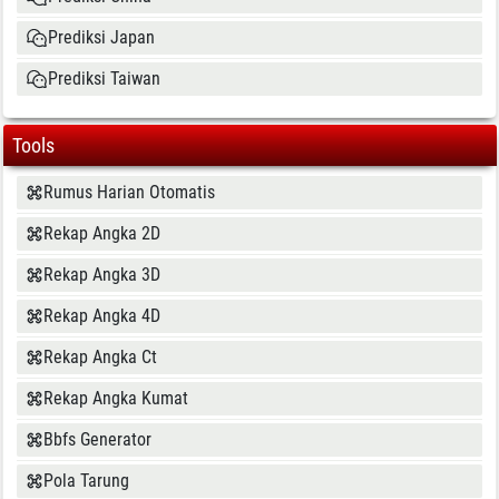
Prediksi Japan
Prediksi Taiwan
Tools
Rumus Harian Otomatis
Rekap Angka 2D
Rekap Angka 3D
Rekap Angka 4D
Rekap Angka Ct
Rekap Angka Kumat
Bbfs Generator
Pola Tarung