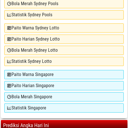
Bola Merah Sydney Pools
Statistik Sydney Pools
Paito Warna Sydney Lotto
Paito Harian Sydney Lotto
Bola Merah Sydney Lotto
Statistik Sydney Lotto
Paito Warna Singapore
Paito Harian Singapore
Bola Merah Singapore
Statistik Singapore
Prediksi Angka Hari Ini