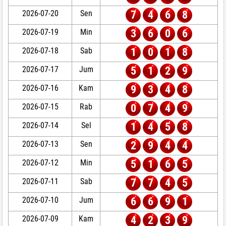
2026-07-20
Sen
7
4
6
8
2026-07-19
Min
3
6
0
6
2026-07-18
Sab
1
0
1
8
2026-07-17
Jum
5
1
2
9
2026-07-16
Kam
9
3
4
8
2026-07-15
Rab
0
7
4
9
2026-07-14
Sel
1
4
5
8
2026-07-13
Sen
2
9
4
4
2026-07-12
Min
5
1
6
5
2026-07-11
Sab
7
7
4
5
2026-07-10
Jum
6
6
9
1
2026-07-09
Kam
4
2
3
9