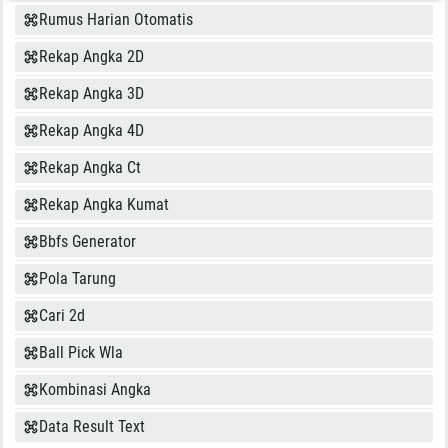
Rumus Harian Otomatis
Rekap Angka 2D
Rekap Angka 3D
Rekap Angka 4D
Rekap Angka Ct
Rekap Angka Kumat
Bbfs Generator
Pola Tarung
Cari 2d
Ball Pick Wla
Kombinasi Angka
Data Result Text