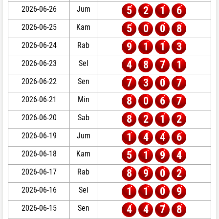
2026-06-26
Jum
5
2
1
6
2026-06-25
Kam
5
0
0
8
2026-06-24
Rab
9
1
1
3
2026-06-23
Sel
4
8
7
1
2026-06-22
Sen
7
3
0
7
2026-06-21
Min
8
0
6
7
2026-06-20
Sab
8
2
1
2
2026-06-19
Jum
1
4
4
6
2026-06-18
Kam
5
1
9
4
2026-06-17
Rab
8
9
0
2
2026-06-16
Sel
1
1
0
9
2026-06-15
Sen
4
4
7
8