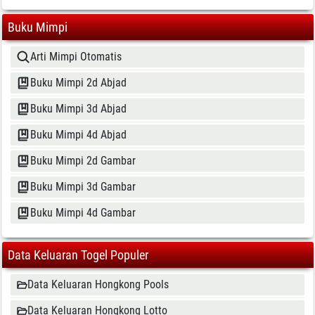
Buku Mimpi
Arti Mimpi Otomatis
Buku Mimpi 2d Abjad
Buku Mimpi 3d Abjad
Buku Mimpi 4d Abjad
Buku Mimpi 2d Gambar
Buku Mimpi 3d Gambar
Buku Mimpi 4d Gambar
Data Keluaran Togel Populer
Data Keluaran Hongkong Pools
Data Keluaran Hongkong Lotto