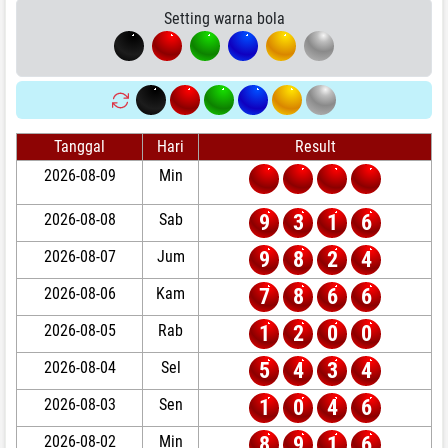
Setting warna bola
Tanggal
Hari
Result
2026-08-09
Min
2026-08-08
Sab
9
3
1
6
2026-08-07
Jum
9
8
2
4
2026-08-06
Kam
7
8
6
6
2026-08-05
Rab
1
2
0
0
2026-08-04
Sel
5
4
3
4
2026-08-03
Sen
1
0
4
6
2026-08-02
Min
8
9
1
6