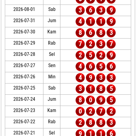
2026-08-01
Sab
3
6
3
9
2026-07-31
Jum
4
1
1
9
2026-07-30
Kam
8
6
8
3
2026-07-29
Rab
7
2
3
7
2026-07-28
Sel
2
5
2
9
2026-07-27
Sen
4
6
5
6
2026-07-26
Min
4
9
3
3
2026-07-25
Sab
3
1
8
5
2026-07-24
Jum
8
0
9
5
2026-07-23
Kam
0
2
7
2
2026-07-22
Rab
2
8
8
3
2026-07-21
Sel
9
1
1
6