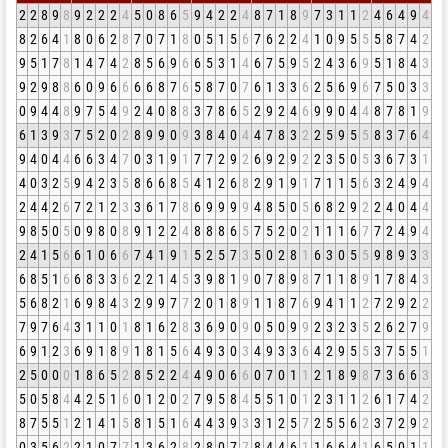
2
2
8
9
8
9
2
2
2
4
5
0
8
6
5
9
4
2
2
4
8
7
1
8
9
7
3
1
1
2
4
6
4
9
4
8
2
6
4
1
8
0
6
2
8
7
0
7
1
8
0
5
1
5
6
7
6
2
2
4
1
0
9
5
5
5
8
7
4
2
9
5
1
7
8
1
4
7
4
2
8
5
6
9
6
6
5
3
1
4
6
7
5
9
5
2
4
3
6
9
5
1
8
4
3
9
2
9
8
8
6
0
9
6
6
6
6
8
7
6
5
8
7
0
7
6
1
3
3
6
2
5
6
9
6
7
5
0
3
3
0
9
4
4
8
9
7
5
4
9
2
4
0
8
8
3
7
8
6
5
2
9
2
4
6
9
9
0
4
4
8
7
8
1
9
6
1
3
9
3
7
5
2
0
2
8
9
9
0
9
3
8
4
0
4
4
7
8
3
2
2
5
9
5
5
8
3
7
6
4
9
4
0
4
4
6
6
3
4
7
0
3
1
9
1
7
7
2
9
2
6
9
2
9
2
2
3
5
0
5
3
6
7
3
1
4
0
3
2
5
9
4
2
3
5
8
6
6
8
5
4
1
2
6
8
2
9
1
9
1
7
1
1
5
6
3
2
4
9
4
2
4
4
2
6
7
2
1
2
3
3
6
1
7
8
6
9
9
9
9
4
8
5
0
5
6
8
2
9
2
2
4
0
4
4
9
8
5
0
5
0
9
8
0
8
9
1
2
2
4
8
8
8
6
5
7
5
2
0
2
1
1
1
6
7
7
2
4
9
4
2
4
1
5
6
6
1
0
6
6
7
4
1
9
1
5
2
5
7
3
5
0
2
8
1
6
3
0
5
5
9
8
9
3
3
6
8
5
1
6
6
8
3
3
6
2
2
1
4
5
3
9
8
1
9
0
7
8
9
8
7
1
1
8
9
1
7
8
4
3
5
6
8
2
1
6
9
8
4
3
2
9
9
7
7
2
0
1
8
9
1
1
8
7
6
9
4
1
1
2
7
2
9
2
2
7
9
7
6
4
3
1
1
0
1
8
1
6
2
8
3
6
9
0
9
0
5
0
9
9
2
3
2
3
5
2
6
2
7
9
6
9
1
2
3
6
9
1
8
9
1
8
1
5
6
4
9
3
0
3
4
9
3
3
6
4
2
9
5
5
3
7
5
5
1
2
5
0
0
0
1
8
6
5
2
8
5
2
2
4
4
9
0
6
6
0
7
0
1
1
2
1
8
9
8
7
3
6
6
3
5
0
5
8
4
4
2
5
1
6
0
1
2
0
2
7
9
5
8
4
5
5
1
0
1
2
3
1
1
2
6
1
7
4
2
8
7
5
5
1
2
1
4
1
5
8
1
5
1
6
4
4
3
9
3
3
1
2
5
7
2
5
5
6
2
3
7
2
9
2
0
3
5
6
2
2
1
0
7
7
1
3
6
2
8
2
8
0
7
7
8
4
4
6
1
1
6
6
4
1
6
5
0
1
1