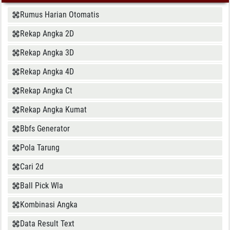
Rumus Harian Otomatis
Rekap Angka 2D
Rekap Angka 3D
Rekap Angka 4D
Rekap Angka Ct
Rekap Angka Kumat
Bbfs Generator
Pola Tarung
Cari 2d
Ball Pick Wla
Kombinasi Angka
Data Result Text