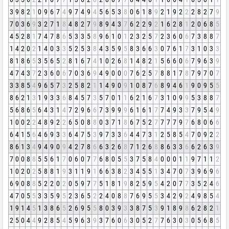
3
9
8
2
1
0
9
6
7
4
9
7
4
9
4
5
6
5
3
8
0
6
1
8
9
2
1
9
2
2
2
8
2
7
9
7
0
3
6
9
3
2
7
1
8
4
8
2
7
9
8
9
4
3
7
6
2
2
9
2
1
6
2
8
1
2
0
6
8
5
4
5
2
8
1
7
4
7
8
6
5
3
3
5
8
9
6
1
0
1
2
3
2
5
7
2
3
6
0
6
7
3
8
8
7
1
4
2
0
2
1
4
0
3
3
5
2
5
3
8
4
3
5
9
5
8
3
6
6
3
0
7
6
1
7
3
1
0
3
3
8
1
8
6
5
3
5
6
5
2
8
1
6
7
4
1
0
2
6
8
1
4
8
2
1
5
6
6
0
6
7
9
6
3
9
4
7
4
3
7
2
3
6
0
6
7
0
3
6
9
4
9
0
0
0
7
6
2
5
7
8
8
1
7
8
7
9
7
0
7
3
3
8
5
4
9
6
5
7
3
2
5
8
2
1
1
4
9
0
9
1
0
8
7
6
8
9
4
6
1
9
0
9
5
5
8
6
2
1
3
1
9
3
3
6
8
4
5
7
3
5
7
0
1
1
6
2
1
6
7
3
1
0
9
9
5
3
8
8
7
5
6
8
6
5
6
4
3
1
4
7
2
9
6
6
7
3
9
9
9
6
1
6
1
7
7
4
9
3
3
7
9
5
4
9
1
0
0
2
2
4
8
9
2
2
6
5
0
8
8
0
3
7
1
8
6
7
5
2
7
7
7
7
9
7
6
8
0
6
6
6
4
1
5
6
4
6
9
3
3
6
4
7
5
3
9
7
3
3
6
4
4
7
3
1
2
5
8
5
4
7
0
9
2
2
8
6
1
3
4
9
4
9
0
9
4
2
7
8
6
6
3
2
6
8
7
1
2
6
8
8
6
3
3
6
6
2
6
3
9
7
0
0
8
8
5
5
6
1
7
0
6
0
7
7
6
8
0
5
5
3
7
5
8
4
0
0
0
1
1
9
7
1
1
2
1
0
2
0
2
5
8
8
1
9
3
1
1
9
1
6
6
3
8
2
3
4
5
5
1
3
4
7
0
7
3
9
6
9
6
6
9
0
8
8
5
2
2
0
2
0
5
9
7
7
5
1
8
1
9
8
2
5
9
5
4
2
0
7
7
3
5
2
4
6
4
7
0
5
5
3
3
5
9
5
2
3
6
5
2
2
4
0
8
8
7
6
9
5
5
3
4
2
9
2
4
9
8
5
4
1
9
1
4
5
1
3
8
6
5
2
6
9
5
5
8
0
3
9
3
3
8
7
5
3
9
1
8
9
8
6
2
8
2
1
2
5
0
4
4
9
2
8
5
4
5
9
6
3
9
3
7
6
0
6
3
0
5
2
7
7
6
3
0
3
0
5
6
8
5