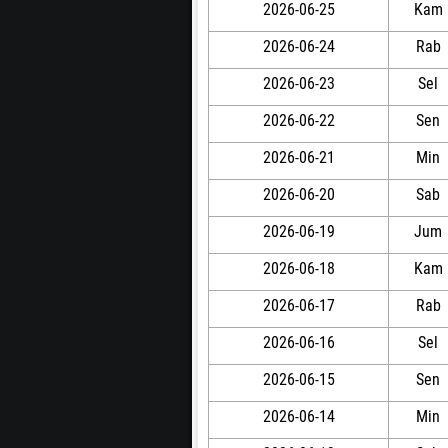
2026-06-25
Kam
2026-06-24
Rab
2026-06-23
Sel
2026-06-22
Sen
2026-06-21
Min
2026-06-20
Sab
2026-06-19
Jum
2026-06-18
Kam
2026-06-17
Rab
2026-06-16
Sel
2026-06-15
Sen
2026-06-14
Min