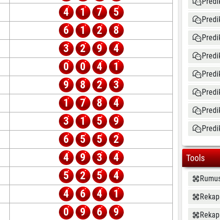
Predi
4
1
7
5
Predi
6
1
2
8
Predi
3
2
9
4
Predi
0
0
4
1
Predi
9
8
2
3
Predi
1
7
8
4
Predi
3
1
5
9
Predi
6
5
5
2
4
9
3
4
Tools
5
2
5
4
Rumus
4
6
4
1
Rekap
0
9
6
9
Rekap