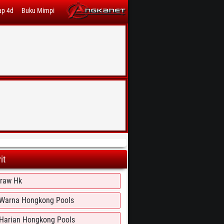
ap 4d
Buku Mimpi
it
Draw Hk
 Warna Hongkong Pools
 Harian Hongkong Pools