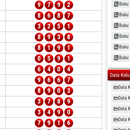
9
7
9
2
Buku 
8
6
8
7
Buku 
3
2
5
1
Buku 
8
9
3
8
Buku
8
1
9
1
Buku
0
5
9
1
Buku
6
4
0
4
Data Kelu
9
6
6
7
Data 
8
9
0
3
Data 
3
7
8
9
Data 
3
4
9
0
Data 
7
9
1
6