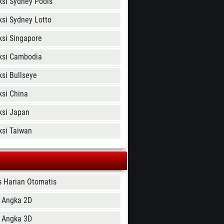
ksi Sydney Pools
ksi Sydney Lotto
ksi Singapore
ksi Cambodia
ksi Bullseye
ksi China
ksi Japan
ksi Taiwan
 Harian Otomatis
 Angka 2D
 Angka 3D