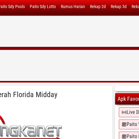
aito Sdy Pools
Paito Sdy Lotto
Rumus Harian
Rekap 2d
Rekap 3d
Rek
rah Florida Midday
Apk Favor
Live 
Paito
Paito