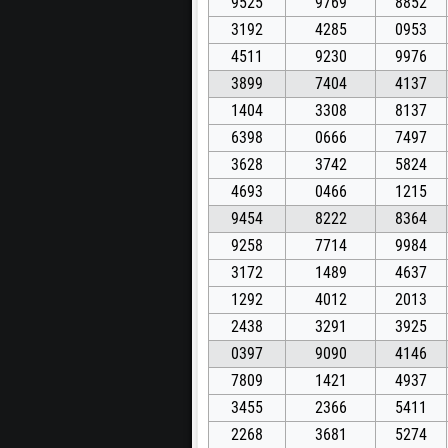
9525
9769
8852
3192
4285
0953
4511
9230
9976
3899
7404
4137
1404
3308
8137
6398
0666
7497
3628
3742
5824
4693
0466
1215
9454
8222
8364
9258
7714
9984
3172
1489
4637
1292
4012
2013
2438
3291
3925
0397
9090
4146
7809
1421
4937
3455
2366
5411
2268
3681
5274