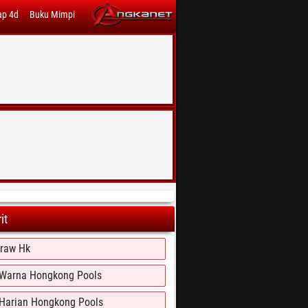
ap 4d
Buku Mimpi
it
Draw Hk
 Warna Hongkong Pools
 Harian Hongkong Pools