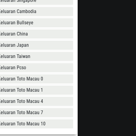
Keluaran Singapore
Keluaran Cambodia
Keluaran Bullseye
Keluaran China
Keluaran Japan
Keluaran Taiwan
Keluaran Pcso
Keluaran Toto Macau 0
Keluaran Toto Macau 1
Keluaran Toto Macau 4
Keluaran Toto Macau 7
Keluaran Toto Macau 10