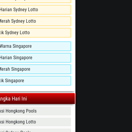
 Harian Sydney Lotto
Merah Sydney Lotto
tik Sydney Lotto
 Warna Singapore
 Harian Singapore
Merah Singapore
tik Singapore
Angka Hari Ini
ksi Hongkong Pools
ksi Hongkong Lotto