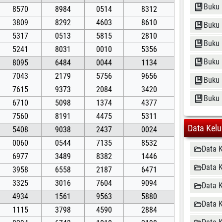
Buku 
8570
8984
0514
8312
3809
8292
4603
8610
Buku 
5317
0513
5815
2810
Buku 
5241
8031
0010
5356
Buku
8095
6484
0044
1134
7043
2179
5756
9656
Buku
7615
9373
2084
3420
Buku
6710
5098
1374
4377
7560
8191
4475
5311
Data Kelu
5408
9038
2437
0024
0060
0544
7135
8532
Data 
6977
3489
8382
1446
Data 
3958
6558
2187
6471
3325
3016
7604
9094
Data 
4934
1561
9563
5880
Data 
1115
3798
4590
2884