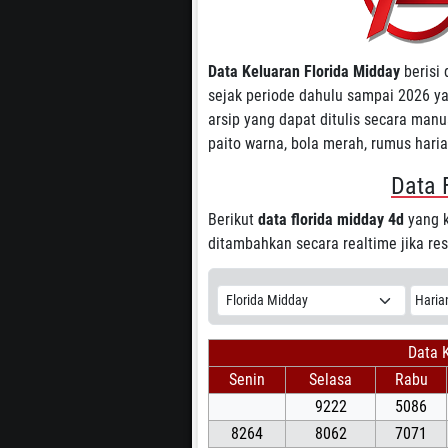
Data Keluaran Florida Midday
berisi 
sejak periode dahulu sampai 2026 ya
arsip yang dapat ditulis secara man
paito warna, bola merah, rumus haria
Data 
Berikut
data florida midday 4d
yang k
ditambahkan secara realtime jika resu
Data 
Senin
Selasa
Rabu
9222
5086
8264
8062
7071