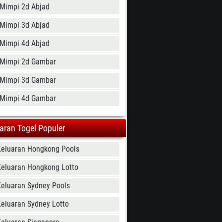
Mimpi 2d Abjad
Mimpi 3d Abjad
Mimpi 4d Abjad
 Mimpi 2d Gambar
 Mimpi 3d Gambar
 Mimpi 4d Gambar
aran Togel Populer
Keluaran Hongkong Pools
Keluaran Hongkong Lotto
Keluaran Sydney Pools
Keluaran Sydney Lotto