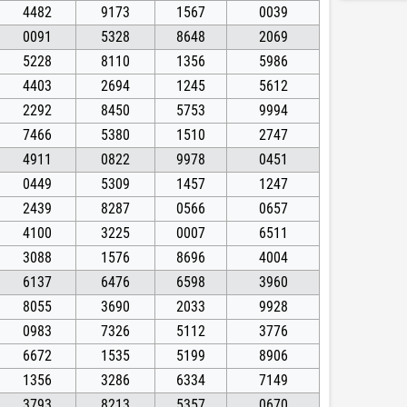
4482
9173
1567
0039
0091
5328
8648
2069
5228
8110
1356
5986
4403
2694
1245
5612
2292
8450
5753
9994
7466
5380
1510
2747
4911
0822
9978
0451
0449
5309
1457
1247
2439
8287
0566
0657
4100
3225
0007
6511
3088
1576
8696
4004
6137
6476
6598
3960
8055
3690
2033
9928
0983
7326
5112
3776
6672
1535
5199
8906
1356
3286
6334
7149
3793
8213
5357
0670