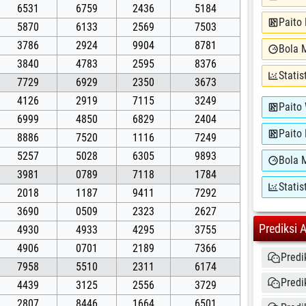
6531
6759
2436
5184
Paito
5870
6133
2569
7503
3786
2924
9904
8781
Bola 
3840
4783
2595
8376
Statis
7729
6929
2350
3673
4126
2919
7115
3249
Paito
6999
4850
6829
2404
Paito
8886
7520
1116
7249
5257
5028
6305
9893
Bola 
3981
0789
7118
1784
Statis
2018
1187
9411
7292
3690
0509
2323
2627
Prediksi 
4930
4933
4295
3755
4906
0701
2189
7366
Predi
7958
5510
2311
6174
Predi
4439
3125
2556
3729
2807
8446
1664
6501