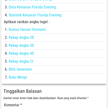
Data Keluaran Florida Evening
Statistik Keluaran Florida Evening
Aplikasi racikan angka togel :
Rumus Harian Otomatis
Rekap Angka 2D
Rekap Angka 3D
Rekap Angka 4D
Rekap Angka Ct
Bbfs Generator
Buku Mimpi
Tinggalkan Balasan
Alamat email Anda tidak akan dipublikasikan.
Ruas yang wajib ditandai
*
Komentar
*