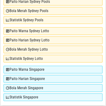
Paito Harian Sydney Pools
Bola Merah Sydney Pools
Statistik Sydney Pools
Paito Warna Sydney Lotto
Paito Harian Sydney Lotto
Bola Merah Sydney Lotto
Statistik Sydney Lotto
Paito Warna Singapore
Paito Harian Singapore
Bola Merah Singapore
Statistik Singapore