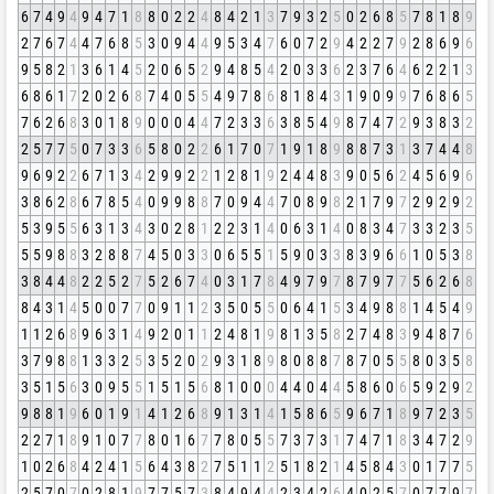
6
7
4
9
4
9
4
7
1
8
8
0
2
2
4
8
4
2
1
3
7
9
3
2
5
0
2
6
8
5
7
8
1
8
9
2
7
6
7
4
4
7
6
8
5
3
0
9
4
4
9
5
3
4
7
6
0
7
2
9
4
2
2
7
9
2
8
6
9
6
9
5
8
2
1
3
6
1
4
5
2
0
6
5
2
9
4
8
5
4
2
0
3
3
6
2
3
7
6
4
6
2
2
1
3
6
8
6
1
7
2
0
2
6
8
7
4
0
5
5
4
9
7
8
6
8
1
8
4
3
1
9
0
9
9
7
6
8
6
5
7
6
2
6
8
3
0
1
8
9
0
0
0
4
4
7
2
3
3
6
3
8
5
4
9
8
7
4
7
2
9
3
8
3
2
2
5
7
7
5
0
7
3
3
6
5
8
0
2
2
6
1
7
0
7
1
9
1
8
9
8
8
7
3
1
3
7
4
4
8
9
6
9
2
2
6
7
1
3
4
2
9
9
2
2
1
2
8
1
9
2
4
4
8
3
9
0
5
6
2
4
5
6
9
6
3
8
6
2
8
6
7
8
5
4
0
9
9
8
8
7
0
9
4
4
7
0
8
9
8
2
1
7
9
7
2
9
2
9
2
5
3
9
5
5
6
3
1
3
4
3
0
2
8
1
2
2
3
1
4
0
6
3
1
4
0
8
3
4
7
3
3
2
3
5
5
5
9
8
8
3
2
8
8
7
4
5
0
3
3
0
6
5
5
1
5
9
0
3
3
8
3
9
6
6
1
0
5
3
8
3
8
4
4
8
2
2
5
2
7
5
2
6
7
4
0
3
1
7
8
4
9
7
9
7
8
7
9
7
7
5
6
2
6
8
8
4
3
1
4
5
0
0
7
7
0
9
1
1
2
3
5
0
5
5
0
6
4
1
5
3
4
9
8
8
1
4
5
4
9
1
1
2
6
8
9
6
3
1
4
9
2
0
1
1
2
4
8
1
9
8
1
3
5
8
2
7
4
8
3
9
4
8
7
6
3
7
9
8
8
1
3
3
2
5
3
5
2
0
2
9
3
1
8
9
8
0
8
8
7
8
7
0
5
5
8
0
3
5
8
3
5
1
5
6
3
0
9
5
5
1
5
1
5
6
8
1
0
0
0
4
4
0
4
4
5
8
6
0
6
5
9
2
9
2
9
8
8
1
9
6
0
1
9
1
4
1
2
6
8
9
1
3
1
4
1
5
8
6
5
9
6
7
1
8
9
7
2
3
5
2
2
7
1
8
9
1
0
7
7
8
0
1
6
7
7
8
0
5
5
7
3
7
3
1
7
4
7
1
8
3
4
7
2
9
1
0
2
6
8
4
2
4
1
5
6
4
3
8
2
7
5
1
1
2
5
1
8
2
1
4
5
8
4
3
0
1
7
7
5
2
5
7
0
7
0
2
8
1
9
7
7
5
7
3
8
4
9
4
4
2
3
4
2
6
4
0
2
5
7
0
7
7
9
7