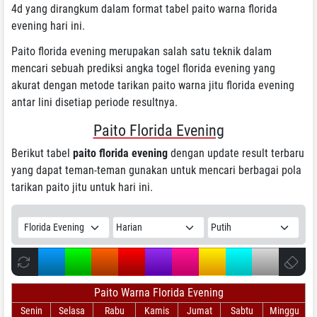
4d
yang dirangkum dalam format tabel paito warna florida
evening hari ini.
Paito florida evening merupakan salah satu teknik dalam
mencari sebuah prediksi angka togel florida evening yang
akurat dengan metode tarikan paito warna jitu florida evening
antar lini disetiap periode resultnya.
Paito Florida Evening
Berikut tabel
paito florida evening
dengan update result terbaru
yang dapat teman-teman gunakan untuk mencari berbagai pola
tarikan paito jitu untuk hari ini.
Paito Warna Florida Evening
Senin
Selasa
Rabu
Kamis
Jumat
Sabtu
Minggu