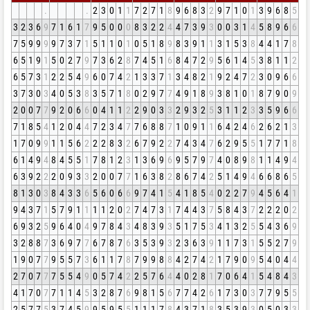
.
.
2
3
0
1
1
7
2
7
1
8
9
6
8
3
2
9
7
1
0
1
3
9
6
8
5
3
2
3
6
9
7
1
6
1
7
9
5
0
0
0
8
3
2
2
4
4
7
3
9
3
0
0
3
1
4
5
8
9
6
6
7
5
9
9
9
9
7
3
7
1
5
1
1
0
1
0
5
1
8
9
8
3
9
1
1
3
1
5
3
8
4
4
1
7
8
6
5
1
9
1
5
0
2
7
9
7
3
6
2
8
7
4
5
1
6
8
4
7
2
9
5
6
1
4
5
3
8
1
1
2
6
5
7
3
1
2
2
5
4
9
6
0
7
4
2
1
3
3
7
1
3
4
8
2
1
9
2
4
7
2
3
0
9
6
6
3
7
3
0
3
4
0
5
3
8
3
5
7
1
8
0
2
9
7
7
4
9
1
8
9
3
8
1
0
1
8
7
9
0
9
2
0
0
7
7
9
2
0
6
6
0
4
1
1
2
2
9
0
3
3
2
9
3
2
5
3
1
1
2
3
3
5
9
6
6
7
1
8
5
4
1
2
0
4
4
7
2
3
4
7
7
6
8
8
7
1
0
9
1
1
6
4
2
4
6
2
6
2
1
3
1
7
0
9
9
1
1
5
6
2
2
2
8
3
2
6
7
9
2
2
7
4
3
4
7
6
2
9
5
5
1
7
7
1
8
6
1
4
9
4
8
4
5
5
1
7
8
1
2
3
1
3
6
9
6
9
5
7
9
7
4
0
8
9
8
1
1
4
9
4
6
3
9
2
2
2
0
9
3
3
2
0
0
7
7
1
6
3
8
2
8
6
7
4
2
5
1
4
9
4
6
6
8
6
5
8
1
3
0
3
8
4
3
3
6
5
6
0
6
6
9
7
4
1
5
4
1
8
5
4
0
2
2
7
9
4
5
6
4
1
9
4
3
7
1
5
7
9
1
1
1
1
2
0
2
7
4
7
3
1
7
4
4
3
7
5
8
4
3
7
2
2
2
0
2
6
9
3
2
5
9
6
4
0
4
9
7
8
4
3
4
8
3
9
3
5
1
7
5
3
4
1
3
2
5
5
4
3
6
9
3
2
8
8
7
3
6
9
7
7
6
7
8
7
6
3
5
3
9
3
2
3
6
3
9
1
1
7
3
1
5
5
2
7
9
1
9
0
7
7
9
5
5
7
3
6
1
1
7
8
7
9
9
8
8
4
2
7
4
2
1
7
9
0
9
5
4
0
4
4
2
7
0
7
7
7
5
5
4
9
0
5
7
4
2
2
5
7
6
4
4
0
2
8
1
7
0
6
4
1
5
4
8
4
3
4
1
7
0
7
7
1
1
4
5
3
2
8
7
6
9
8
1
5
6
7
7
4
2
6
1
7
3
0
3
7
7
9
5
5
2
5
7
7
5
3
7
4
5
9
9
5
9
5
5
1
1
1
7
8
4
3
7
1
8
3
5
3
9
3
0
5
0
3
3