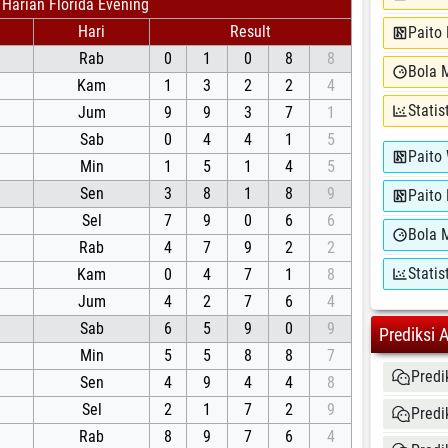
 Harian Florida Evening
Hari
Result
Paito
Rab
0
1
0
8
8
Bola 
Kam
1
3
2
2
4
Statis
Jum
9
9
3
7
1
Sab
0
4
4
1
5
Paito
Min
1
5
1
4
5
Sen
3
8
1
8
9
Paito
Sel
7
9
0
6
6
Bola 
Rab
4
7
9
2
2
Statis
Kam
0
4
7
1
8
Jum
4
2
7
6
4
Sab
6
5
9
0
9
Prediksi 
Min
5
5
8
8
7
Predi
Sen
4
9
4
4
8
Sel
2
1
7
2
9
Predi
Rab
8
9
7
6
4