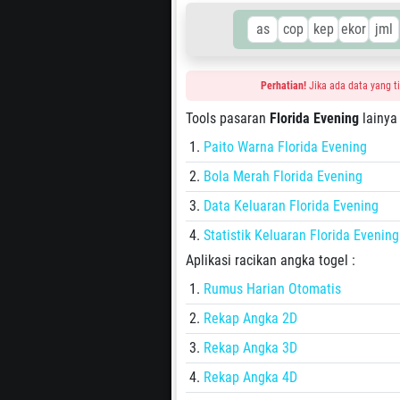
Perhatian!
Jika ada data yang t
Tools pasaran
Florida Evening
lainya 
Paito Warna Florida Evening
Bola Merah Florida Evening
Data Keluaran Florida Evening
Statistik Keluaran Florida Evening
Aplikasi racikan angka togel :
Rumus Harian Otomatis
Rekap Angka 2D
Rekap Angka 3D
Rekap Angka 4D