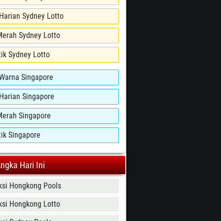
 Harian Sydney Lotto
Merah Sydney Lotto
tik Sydney Lotto
 Warna Singapore
 Harian Singapore
Merah Singapore
tik Singapore
Angka Hari Ini
ksi Hongkong Pools
ksi Hongkong Lotto