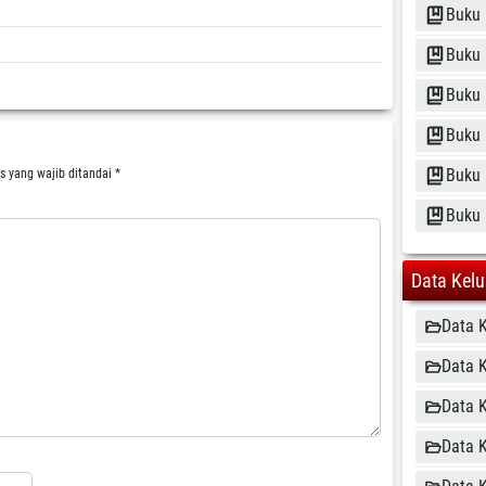
Buku 
Buku 
Buku 
Buku
Buku
s yang wajib ditandai
*
Buku
Data Kelu
Data 
Data 
Data 
Data 