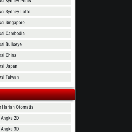
ksi Sydney Pools
ksi Sydney Lotto
ksi Singapore
ksi Cambodia
ksi Bullseye
ksi China
ksi Japan
ksi Taiwan
 Harian Otomatis
 Angka 2D
 Angka 3D