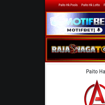
Paito Hk Pools
Paito Hk Lotto
P
Paito Ha