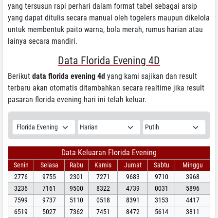
yang tersusun rapi perhari dalam format tabel sebagai arsip
yang dapat ditulis secara manual oleh togelers maupun dikelola
untuk membentuk paito warna, bola merah, rumus harian atau
lainya secara mandiri.
Data Florida Evening 4D
Berikut
data florida evening 4d
yang kami sajikan dan result
terbaru akan otomatis ditambahkan secara realtime jika result
pasaran florida evening hari ini telah keluar.
Data Keluaran Florida Evening
Senin
Selasa
Rabu
Kamis
Jumat
Sabtu
Minggu
2776
9755
2301
7271
9683
9710
3968
3236
7161
9500
8322
4739
0031
5896
7599
9737
5110
0518
8391
3153
4417
6519
5027
7362
7451
8472
5614
3811