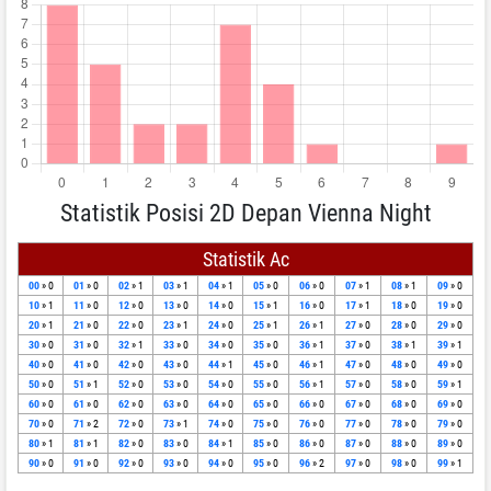
Statistik Posisi 2D Depan Vienna Night
Statistik Ac
00
» 0
01
» 0
02
» 1
03
» 1
04
» 1
05
» 0
06
» 0
07
» 1
08
» 1
09
» 0
10
» 1
11
» 0
12
» 0
13
» 0
14
» 0
15
» 1
16
» 0
17
» 1
18
» 0
19
» 0
20
» 1
21
» 0
22
» 0
23
» 1
24
» 0
25
» 1
26
» 1
27
» 0
28
» 0
29
» 0
30
» 0
31
» 0
32
» 1
33
» 0
34
» 0
35
» 0
36
» 1
37
» 0
38
» 1
39
» 1
40
» 0
41
» 0
42
» 0
43
» 0
44
» 1
45
» 0
46
» 1
47
» 0
48
» 0
49
» 0
50
» 0
51
» 1
52
» 0
53
» 0
54
» 0
55
» 0
56
» 1
57
» 0
58
» 0
59
» 1
60
» 0
61
» 0
62
» 0
63
» 0
64
» 0
65
» 0
66
» 0
67
» 0
68
» 0
69
» 0
70
» 0
71
» 2
72
» 0
73
» 1
74
» 0
75
» 0
76
» 0
77
» 0
78
» 0
79
» 0
80
» 1
81
» 1
82
» 0
83
» 0
84
» 1
85
» 0
86
» 0
87
» 0
88
» 0
89
» 0
90
» 0
91
» 0
92
» 0
93
» 0
94
» 0
95
» 0
96
» 2
97
» 0
98
» 0
99
» 1