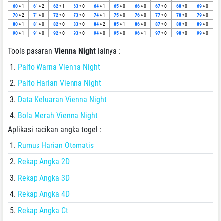
60
» 1
61
» 2
62
» 1
63
» 0
64
» 1
65
» 0
66
» 0
67
» 0
68
» 0
69
» 0
70
» 2
71
» 0
72
» 0
73
» 0
74
» 1
75
» 0
76
» 0
77
» 0
78
» 0
79
» 0
80
» 1
81
» 0
82
» 0
83
» 0
84
» 2
85
» 1
86
» 0
87
» 0
88
» 0
89
» 0
90
» 1
91
» 0
92
» 0
93
» 0
94
» 0
95
» 0
96
» 1
97
» 0
98
» 0
99
» 0
Tools pasaran
Vienna Night
lainya :
Paito Warna Vienna Night
Paito Harian Vienna Night
Data Keluaran Vienna Night
Bola Merah Vienna Night
Aplikasi racikan angka togel :
Rumus Harian Otomatis
Rekap Angka 2D
Rekap Angka 3D
Rekap Angka 4D
Rekap Angka Ct