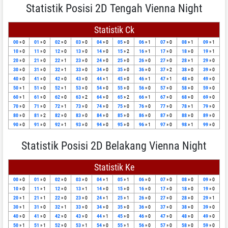
Statistik Posisi 2D Tengah Vienna Night
Statistik Ck
00
» 0
01
» 0
02
» 0
03
» 0
04
» 0
05
» 0
06
» 1
07
» 0
08
» 1
09
» 1
10
» 0
11
» 0
12
» 0
13
» 0
14
» 0
15
» 2
16
» 1
17
» 0
18
» 0
19
» 1
20
» 0
21
» 0
22
» 1
23
» 0
24
» 0
25
» 0
26
» 0
27
» 0
28
» 1
29
» 0
30
» 0
31
» 0
32
» 1
33
» 0
34
» 0
35
» 0
36
» 0
37
» 2
38
» 0
39
» 0
40
» 0
41
» 0
42
» 0
43
» 0
44
» 1
45
» 0
46
» 1
47
» 1
48
» 0
49
» 0
50
» 1
51
» 0
52
» 1
53
» 0
54
» 0
55
» 0
56
» 0
57
» 0
58
» 0
59
» 0
60
» 1
61
» 0
62
» 0
63
» 2
64
» 0
65
» 2
66
» 1
67
» 0
68
» 0
69
» 0
70
» 0
71
» 0
72
» 1
73
» 0
74
» 0
75
» 0
76
» 0
77
» 0
78
» 1
79
» 0
80
» 0
81
» 2
82
» 0
83
» 0
84
» 0
85
» 0
86
» 0
87
» 0
88
» 0
89
» 0
90
» 0
91
» 0
92
» 1
93
» 0
94
» 0
95
» 0
96
» 1
97
» 0
98
» 1
99
» 0
Statistik Posisi 2D Belakang Vienna Night
Statistik Ke
00
» 0
01
» 0
02
» 0
03
» 0
04
» 1
05
» 1
06
» 0
07
» 0
08
» 0
09
» 0
10
» 0
11
» 1
12
» 0
13
» 1
14
» 0
15
» 0
16
» 0
17
» 0
18
» 0
19
» 0
20
» 1
21
» 1
22
» 0
23
» 0
24
» 1
25
» 1
26
» 0
27
» 0
28
» 0
29
» 1
30
» 1
31
» 0
32
» 1
33
» 0
34
» 0
35
» 0
36
» 0
37
» 0
38
» 0
39
» 0
40
» 0
41
» 0
42
» 0
43
» 0
44
» 1
45
» 0
46
» 0
47
» 0
48
» 0
49
» 0
50
» 1
51
» 1
52
» 0
53
» 1
54
» 0
55
» 1
56
» 0
57
» 0
58
» 0
59
» 0