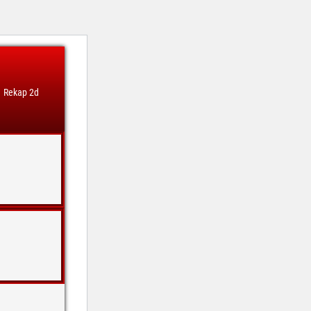
Rekap 2d