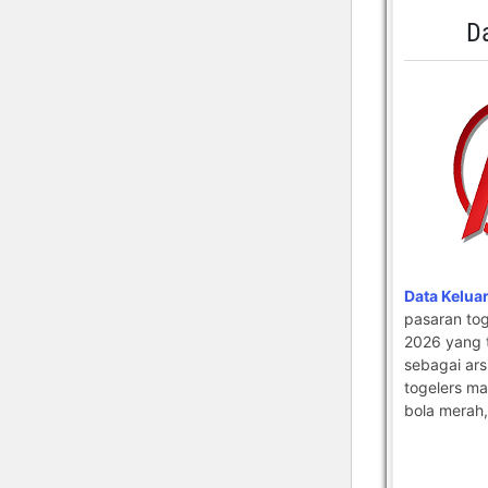
D
Data Kelua
pasaran tog
2026 yang t
sebagai ars
togelers m
bola merah,