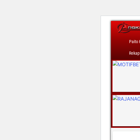
Paito 
Rekap