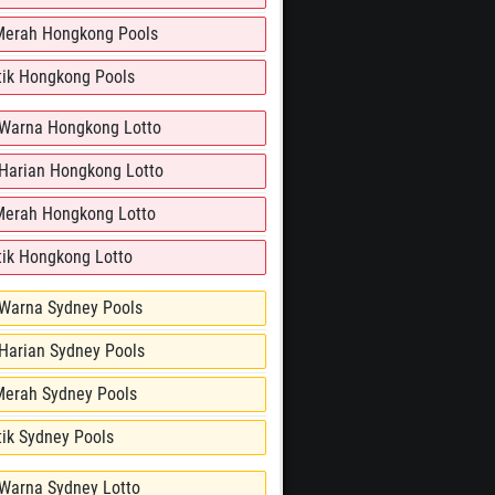
Merah Hongkong Pools
stik Hongkong Pools
 Warna Hongkong Lotto
 Harian Hongkong Lotto
Merah Hongkong Lotto
tik Hongkong Lotto
 Warna Sydney Pools
 Harian Sydney Pools
Merah Sydney Pools
tik Sydney Pools
 Warna Sydney Lotto