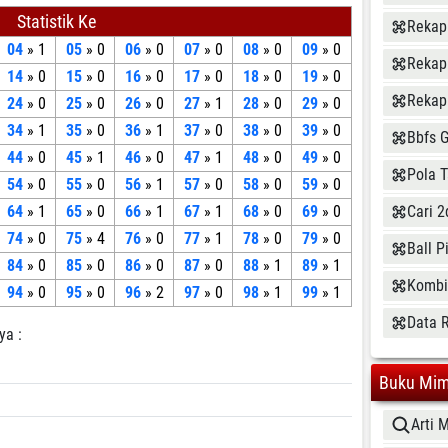
Statistik Ke
Rekap
04
» 1
05
» 0
06
» 0
07
» 0
08
» 0
09
» 0
Rekap
14
» 0
15
» 0
16
» 0
17
» 0
18
» 0
19
» 0
Rekap
24
» 0
25
» 0
26
» 0
27
» 1
28
» 0
29
» 0
34
» 1
35
» 0
36
» 1
37
» 0
38
» 0
39
» 0
Bbfs 
44
» 0
45
» 1
46
» 0
47
» 1
48
» 0
49
» 0
Pola 
54
» 0
55
» 0
56
» 1
57
» 0
58
» 0
59
» 0
64
» 1
65
» 0
66
» 1
67
» 1
68
» 0
69
» 0
Cari 2
74
» 0
75
» 4
76
» 0
77
» 1
78
» 0
79
» 0
Ball P
84
» 0
85
» 0
86
» 0
87
» 0
88
» 1
89
» 1
Kombi
94
» 0
95
» 0
96
» 2
97
» 0
98
» 1
99
» 1
Data R
ya :
Buku Mim
Arti 