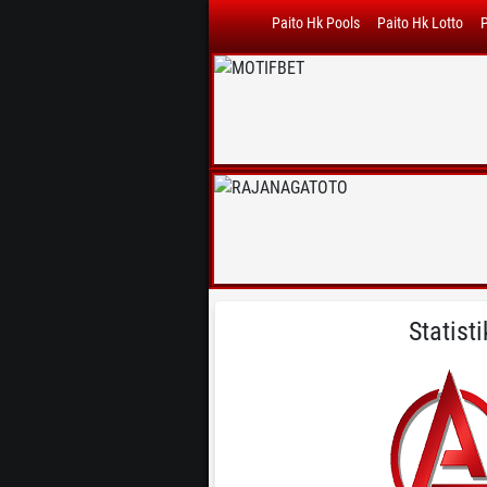
Paito Hk Pools
Paito Hk Lotto
P
Statist