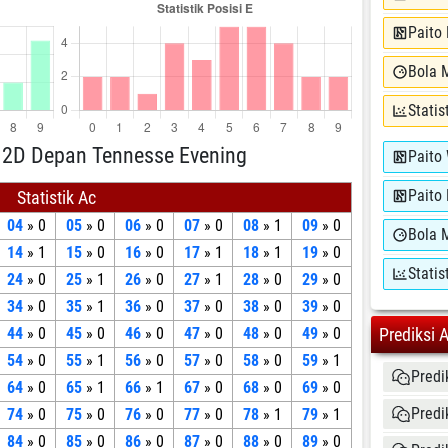
Paito
Bola 
Statis
si 2D Depan Tennesse Evening
Paito
Paito
Statistik Ac
04
» 0
05
» 0
06
» 0
07
» 0
08
» 1
09
» 0
Bola 
14
» 1
15
» 0
16
» 0
17
» 1
18
» 1
19
» 0
Statis
24
» 0
25
» 1
26
» 0
27
» 1
28
» 0
29
» 0
34
» 0
35
» 1
36
» 0
37
» 0
38
» 0
39
» 0
44
» 0
45
» 0
46
» 0
47
» 0
48
» 0
49
» 0
Prediksi 
54
» 0
55
» 1
56
» 0
57
» 0
58
» 0
59
» 1
Predi
64
» 0
65
» 1
66
» 1
67
» 0
68
» 0
69
» 0
Predi
74
» 0
75
» 0
76
» 0
77
» 0
78
» 1
79
» 1
84
» 0
85
» 0
86
» 0
87
» 0
88
» 0
89
» 0