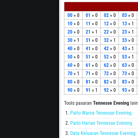
00
» 0
01
» 0
02
» 0
03
» 0
10
» 0
11
» 0
12
» 0
13
» 1
20
» 0
21
» 1
22
» 0
23
» 1
30
» 1
31
» 0
32
» 1
33
» 0
40
» 0
41
» 0
42
» 0
43
» 1
50
» 0
51
» 0
52
» 0
53
» 1
60
» 0
61
» 0
62
» 0
63
» 0
70
» 1
71
» 0
72
» 0
73
» 0
80
» 0
81
» 0
82
» 0
83
» 0
90
» 0
91
» 1
92
» 0
93
» 0
Tools pasaran
Tennesse Evening
lain
Paito Warna Tennesse Evening
Paito Harian Tennesse Evening
Data Keluaran Tennesse Evening