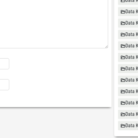
Data 
Data 
Data 
Data 
Data 
Data 
Data 
Data 
Data 
Data 
Data 
Data 