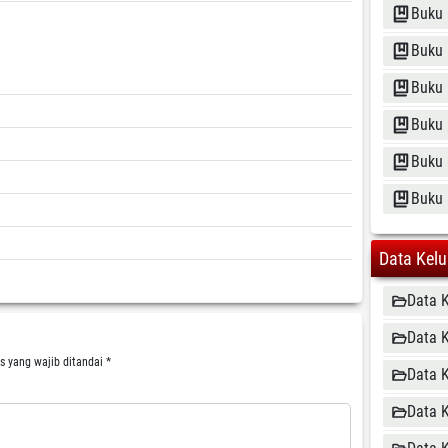
Buku 
Buku 
Buku 
Buku
Buku
Buku
Data Kelu
Data 
Data 
s yang wajib ditandai
*
Data 
Data 