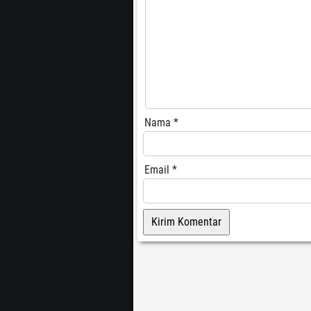
Nama
*
Email
*