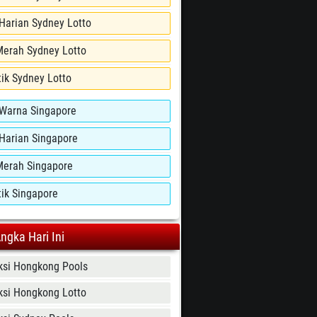
 Harian Sydney Lotto
Merah Sydney Lotto
tik Sydney Lotto
 Warna Singapore
 Harian Singapore
Merah Singapore
tik Singapore
Angka Hari Ini
ksi Hongkong Pools
ksi Hongkong Lotto