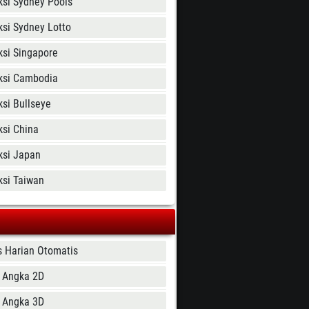
ksi Sydney Pools
ksi Sydney Lotto
ksi Singapore
ksi Cambodia
ksi Bullseye
ksi China
ksi Japan
ksi Taiwan
 Harian Otomatis
 Angka 2D
 Angka 3D