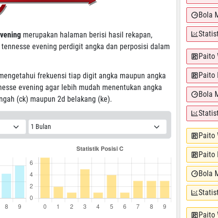
Bola 
Stati
Evening
merupakan halaman berisi hasil rekapan,
an tennesse evening perdigit angka dan perposisi dalam
Paito
Paito
s mengetahui frekuensi tiap digit angka maupun angka
ennesse evening agar lebih mudah menentukan angka
Bola 
tengah (ck) maupun 2d belakang (ke).
Statis
Paito
Paito
Bola 
Statis
Paito