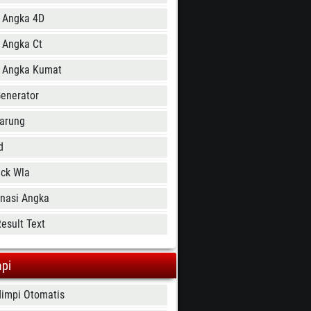
 Angka 4D
 Angka Ct
 Angka Kumat
Generator
Tarung
d
ick Wla
nasi Angka
esult Text
pi
Mimpi Otomatis