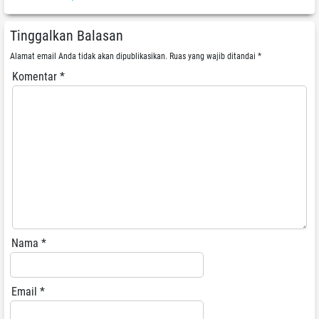
Tinggalkan Balasan
Alamat email Anda tidak akan dipublikasikan.
Ruas yang wajib ditandai
*
Komentar
*
Nama
*
Email
*