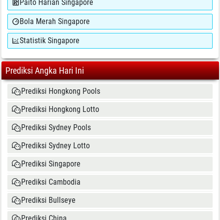
Paito Harian Singapore
Bola Merah Singapore
Statistik Singapore
Prediksi Angka Hari Ini
Prediksi Hongkong Pools
Prediksi Hongkong Lotto
Prediksi Sydney Pools
Prediksi Sydney Lotto
Prediksi Singapore
Prediksi Cambodia
Prediksi Bullseye
Prediksi China