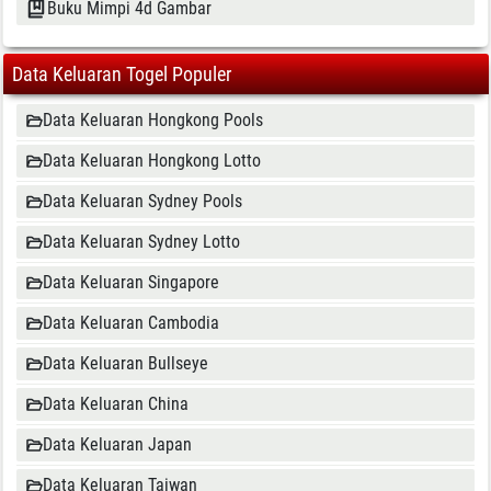
Buku Mimpi 4d Gambar
Data Keluaran Togel Populer
Data Keluaran Hongkong Pools
Data Keluaran Hongkong Lotto
Data Keluaran Sydney Pools
Data Keluaran Sydney Lotto
Data Keluaran Singapore
Data Keluaran Cambodia
Data Keluaran Bullseye
Data Keluaran China
Data Keluaran Japan
Data Keluaran Taiwan