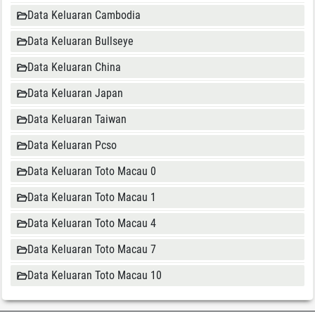
Data Keluaran Cambodia
Data Keluaran Bullseye
Data Keluaran China
Data Keluaran Japan
Data Keluaran Taiwan
Data Keluaran Pcso
Data Keluaran Toto Macau 0
Data Keluaran Toto Macau 1
Data Keluaran Toto Macau 4
Data Keluaran Toto Macau 7
Data Keluaran Toto Macau 10