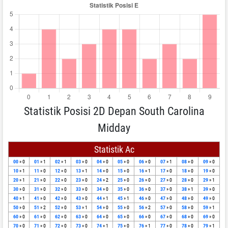
Statistik Posisi 2D Depan South Carolina
Midday
Statistik Ac
00
» 0
01
» 1
02
» 1
03
» 0
04
» 0
05
» 0
06
» 0
07
» 1
08
» 0
09
» 0
10
» 1
11
» 0
12
» 0
13
» 1
14
» 0
15
» 0
16
» 1
17
» 0
18
» 0
19
» 0
20
» 1
21
» 0
22
» 0
23
» 0
24
» 2
25
» 0
26
» 0
27
» 0
28
» 0
29
» 1
30
» 0
31
» 0
32
» 0
33
» 0
34
» 0
35
» 0
36
» 0
37
» 0
38
» 1
39
» 0
40
» 1
41
» 0
42
» 0
43
» 0
44
» 1
45
» 1
46
» 0
47
» 0
48
» 0
49
» 0
50
» 0
51
» 2
52
» 0
53
» 1
54
» 0
55
» 0
56
» 2
57
» 0
58
» 0
59
» 1
60
» 0
61
» 0
62
» 0
63
» 0
64
» 0
65
» 0
66
» 0
67
» 0
68
» 0
69
» 0
70
» 0
71
» 0
72
» 0
73
» 0
74
» 1
75
» 0
76
» 1
77
» 0
78
» 0
79
» 1