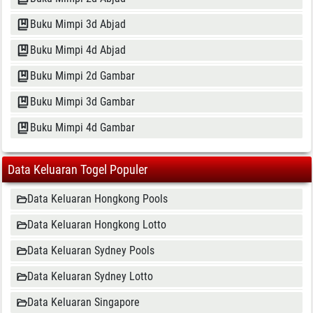
Buku Mimpi 3d Abjad
Buku Mimpi 4d Abjad
Buku Mimpi 2d Gambar
Buku Mimpi 3d Gambar
Buku Mimpi 4d Gambar
Data Keluaran Togel Populer
Data Keluaran Hongkong Pools
Data Keluaran Hongkong Lotto
Data Keluaran Sydney Pools
Data Keluaran Sydney Lotto
Data Keluaran Singapore