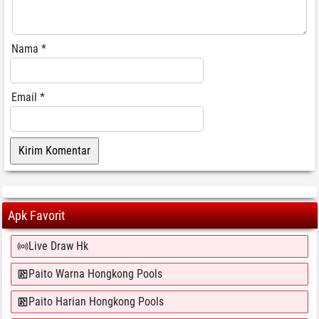
Nama
*
Email
*
Apk Favorit
Live Draw Hk
Paito Warna Hongkong Pools
Paito Harian Hongkong Pools