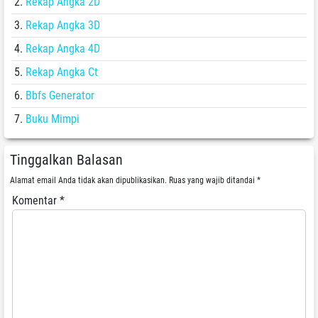
Rekap Angka 2D
Rekap Angka 3D
Rekap Angka 4D
Rekap Angka Ct
Bbfs Generator
Buku Mimpi
Tinggalkan Balasan
Alamat email Anda tidak akan dipublikasikan.
Ruas yang wajib ditandai
*
Komentar
*