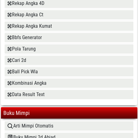
Rekap Angka 4D
Rekap Angka Ct
Rekap Angka Kumat
Bbfs Generator
Pola Tarung
Cari 2d
Ball Pick Wla
Kombinasi Angka
Data Result Text
Buku Mimpi
Arti Mimpi Otomatis
Buku Mimpi 2d Abjad