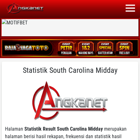
Statistik South Carolina Midday
Halaman
Statistik Result South Carolina Midday
merupakan
halaman berisi hasil rekapan, frekuensi dan statistik hasil