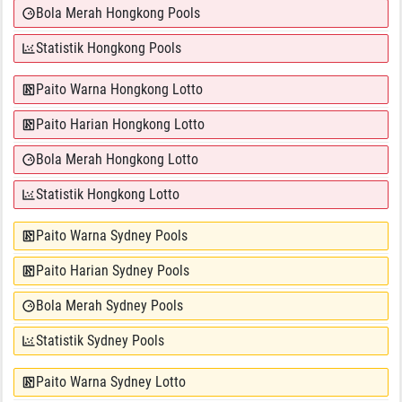
Bola Merah Hongkong Pools
Statistik Hongkong Pools
Paito Warna Hongkong Lotto
Paito Harian Hongkong Lotto
Bola Merah Hongkong Lotto
Statistik Hongkong Lotto
Paito Warna Sydney Pools
Paito Harian Sydney Pools
Bola Merah Sydney Pools
Statistik Sydney Pools
Paito Warna Sydney Lotto