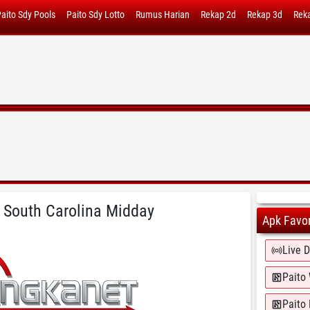
aito Sdy Pools
Paito Sdy Lotto
Rumus Harian
Rekap 2d
Rekap 3d
Rek
 South Carolina Midday
Apk Favor
Live 
Paito
Paito