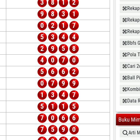
3
8
1
2
Rekap
9
8
3
1
Rekap
0
2
1
7
Rekap
5
3
4
4
Bbfs 
2
9
5
8
Pola 
4
0
7
0
Cari 2
5
6
6
2
Ball P
0
7
9
9
Kombi
1
3
4
7
Data R
5
1
1
5
7
0
6
6
Buku Mim
7
5
9
0
Arti 