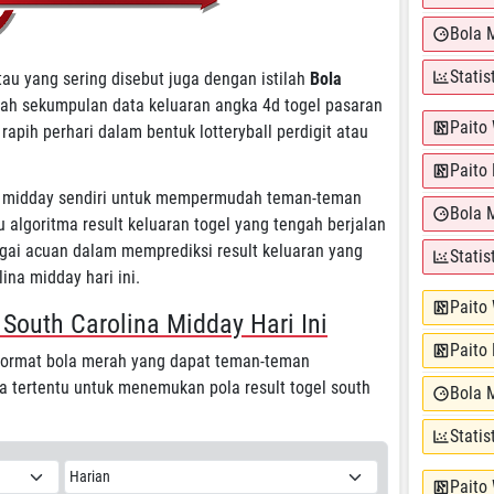
Bola 
Stati
au yang sering disebut juga dengan istilah
Bola
ah sekumpulan data keluaran angka 4d togel pasaran
Paito
rapih perhari dalam bentuk lotteryball perdigit atau
Paito
a midday sendiri untuk mempermudah teman-teman
Bola 
 algoritma result keluaran togel yang tengah berjalan
bagai acuan dalam memprediksi result keluaran yang
Statis
ina midday hari ini.
Paito
South Carolina Midday Hari Ini
Paito
 format bola merah yang dapat teman-teman
tertentu untuk menemukan pola result togel south
Bola 
Statis
Paito