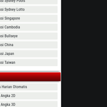
ksi Sydney Pools
ksi Sydney Lotto
ksi Singapore
ksi Cambodia
ksi Bullseye
ksi China
ksi Japan
ksi Taiwan
 Harian Otomatis
 Angka 2D
 Angka 3D