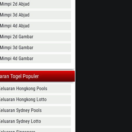
Mimpi 2d Abjad
Mimpi 3d Abjad
Mimpi 4d Abjad
 Mimpi 2d Gambar
 Mimpi 3d Gambar
 Mimpi 4d Gambar
aran Togel Populer
Keluaran Hongkong Pools
Keluaran Hongkong Lotto
Keluaran Sydney Pools
Keluaran Sydney Lotto