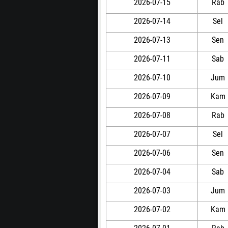
2026-07-15
Rab
2026-07-14
Sel
2026-07-13
Sen
2026-07-11
Sab
2026-07-10
Jum
2026-07-09
Kam
2026-07-08
Rab
2026-07-07
Sel
2026-07-06
Sen
2026-07-04
Sab
2026-07-03
Jum
2026-07-02
Kam