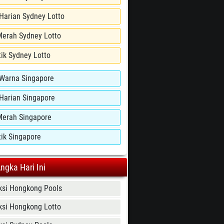
 Harian Sydney Lotto
Merah Sydney Lotto
tik Sydney Lotto
 Warna Singapore
 Harian Singapore
Merah Singapore
tik Singapore
Angka Hari Ini
ksi Hongkong Pools
ksi Hongkong Lotto