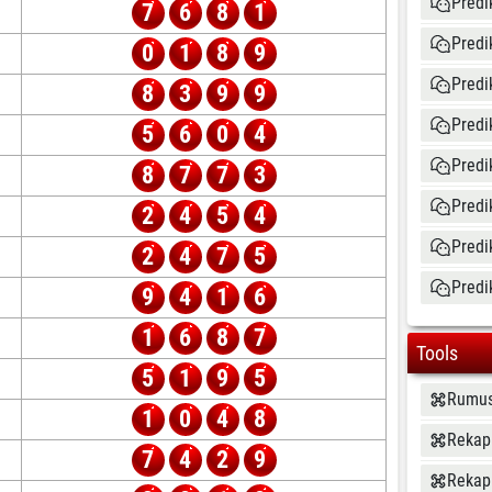
Predi
7
6
8
1
Predi
0
1
8
9
Predi
8
3
9
9
Predi
5
6
0
4
Predi
8
7
7
3
Predi
2
4
5
4
Predi
2
4
7
5
Predi
9
4
1
6
1
6
8
7
Tools
5
1
9
5
Rumus
1
0
4
8
Rekap
7
4
2
9
Rekap