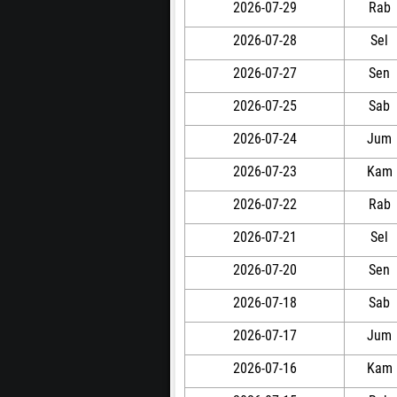
2026-07-29
Rab
2026-07-28
Sel
2026-07-27
Sen
2026-07-25
Sab
2026-07-24
Jum
2026-07-23
Kam
2026-07-22
Rab
2026-07-21
Sel
2026-07-20
Sen
2026-07-18
Sab
2026-07-17
Jum
2026-07-16
Kam