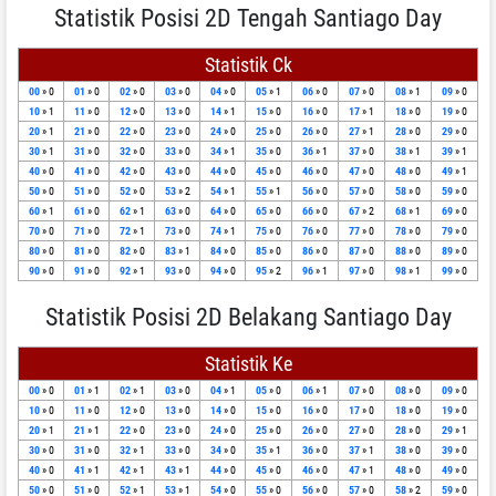
Statistik Posisi 2D Tengah Santiago Day
Statistik Ck
00
» 0
01
» 0
02
» 0
03
» 0
04
» 0
05
» 1
06
» 0
07
» 0
08
» 1
09
» 0
10
» 1
11
» 0
12
» 0
13
» 0
14
» 1
15
» 0
16
» 0
17
» 1
18
» 0
19
» 0
20
» 1
21
» 0
22
» 0
23
» 0
24
» 0
25
» 0
26
» 0
27
» 1
28
» 0
29
» 0
30
» 1
31
» 0
32
» 0
33
» 0
34
» 1
35
» 0
36
» 1
37
» 0
38
» 1
39
» 1
40
» 0
41
» 0
42
» 0
43
» 0
44
» 0
45
» 0
46
» 0
47
» 0
48
» 0
49
» 1
50
» 0
51
» 0
52
» 0
53
» 2
54
» 1
55
» 1
56
» 0
57
» 0
58
» 0
59
» 0
60
» 1
61
» 0
62
» 1
63
» 0
64
» 0
65
» 0
66
» 0
67
» 2
68
» 1
69
» 0
70
» 0
71
» 0
72
» 1
73
» 0
74
» 1
75
» 0
76
» 0
77
» 0
78
» 0
79
» 0
80
» 0
81
» 0
82
» 0
83
» 1
84
» 0
85
» 0
86
» 0
87
» 0
88
» 0
89
» 0
90
» 0
91
» 0
92
» 1
93
» 0
94
» 0
95
» 2
96
» 1
97
» 0
98
» 1
99
» 0
Statistik Posisi 2D Belakang Santiago Day
Statistik Ke
00
» 0
01
» 1
02
» 1
03
» 0
04
» 1
05
» 0
06
» 1
07
» 0
08
» 0
09
» 0
10
» 0
11
» 0
12
» 0
13
» 0
14
» 0
15
» 0
16
» 0
17
» 0
18
» 0
19
» 0
20
» 1
21
» 1
22
» 0
23
» 0
24
» 0
25
» 0
26
» 0
27
» 0
28
» 0
29
» 1
30
» 0
31
» 0
32
» 1
33
» 0
34
» 0
35
» 1
36
» 0
37
» 1
38
» 0
39
» 0
40
» 0
41
» 1
42
» 1
43
» 1
44
» 0
45
» 0
46
» 0
47
» 1
48
» 0
49
» 0
50
» 0
51
» 0
52
» 1
53
» 1
54
» 0
55
» 0
56
» 0
57
» 0
58
» 2
59
» 0