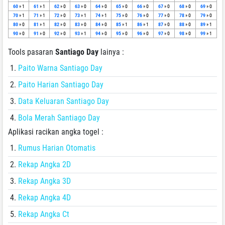
60
» 1
61
» 1
62
» 0
63
» 0
64
» 0
65
» 0
66
» 0
67
» 0
68
» 0
69
» 0
70
» 1
71
» 1
72
» 0
73
» 1
74
» 1
75
» 0
76
» 0
77
» 0
78
» 0
79
» 0
80
» 0
81
» 1
82
» 0
83
» 0
84
» 0
85
» 1
86
» 1
87
» 0
88
» 0
89
» 1
90
» 0
91
» 0
92
» 0
93
» 1
94
» 0
95
» 0
96
» 0
97
» 0
98
» 0
99
» 1
Tools pasaran
Santiago Day
lainya :
Paito Warna Santiago Day
Paito Harian Santiago Day
Data Keluaran Santiago Day
Bola Merah Santiago Day
Aplikasi racikan angka togel :
Rumus Harian Otomatis
Rekap Angka 2D
Rekap Angka 3D
Rekap Angka 4D
Rekap Angka Ct