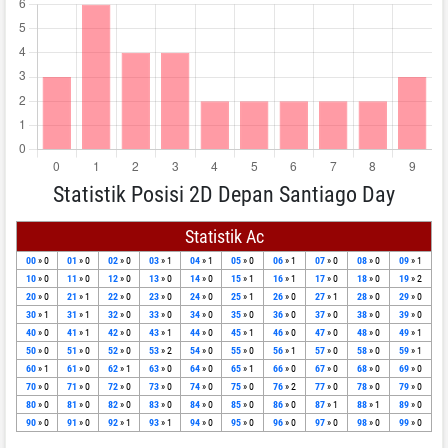
Statistik Posisi 2D Depan Santiago Day
Statistik Ac
00
» 0
01
» 0
02
» 0
03
» 1
04
» 1
05
» 0
06
» 1
07
» 0
08
» 0
09
» 1
10
» 0
11
» 0
12
» 0
13
» 0
14
» 0
15
» 1
16
» 1
17
» 0
18
» 0
19
» 2
20
» 0
21
» 1
22
» 0
23
» 0
24
» 0
25
» 1
26
» 0
27
» 1
28
» 0
29
» 0
30
» 1
31
» 1
32
» 0
33
» 0
34
» 0
35
» 0
36
» 0
37
» 0
38
» 0
39
» 0
40
» 0
41
» 1
42
» 0
43
» 1
44
» 0
45
» 1
46
» 0
47
» 0
48
» 0
49
» 1
50
» 0
51
» 0
52
» 0
53
» 2
54
» 0
55
» 0
56
» 1
57
» 0
58
» 0
59
» 1
60
» 1
61
» 0
62
» 1
63
» 0
64
» 0
65
» 1
66
» 0
67
» 0
68
» 0
69
» 0
70
» 0
71
» 0
72
» 0
73
» 0
74
» 0
75
» 0
76
» 2
77
» 0
78
» 0
79
» 0
80
» 0
81
» 0
82
» 0
83
» 0
84
» 0
85
» 0
86
» 0
87
» 1
88
» 1
89
» 0
90
» 0
91
» 0
92
» 1
93
» 1
94
» 0
95
» 0
96
» 0
97
» 0
98
» 0
99
» 0