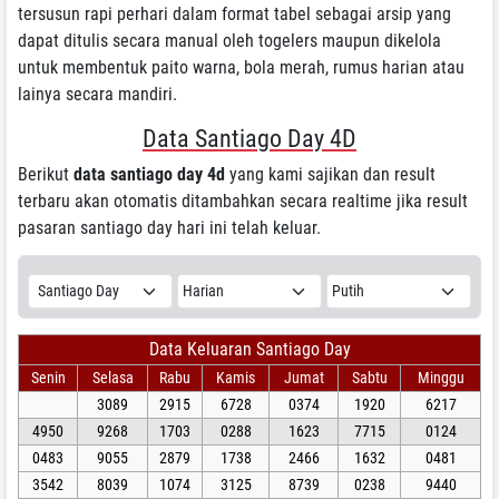
tersusun rapi perhari dalam format tabel sebagai arsip yang
dapat ditulis secara manual oleh togelers maupun dikelola
untuk membentuk paito warna, bola merah, rumus harian atau
lainya secara mandiri.
Data Santiago Day 4D
Berikut
data santiago day 4d
yang kami sajikan dan result
terbaru akan otomatis ditambahkan secara realtime jika result
pasaran santiago day hari ini telah keluar.
Data Keluaran Santiago Day
Senin
Selasa
Rabu
Kamis
Jumat
Sabtu
Minggu
3089
2915
6728
0374
1920
6217
4950
9268
1703
0288
1623
7715
0124
0483
9055
2879
1738
2466
1632
0481
3542
8039
1074
3125
8739
0238
9440