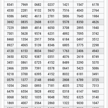
8341
7969
0682
0237
1421
1547
6178
4330
2281
9132
5970
7516
4043
2764
9386
0492
4613
2781
5806
7643
1984
3692
0835
2608
6131
5578
8350
4626
7229
0869
4814
6050
3708
2895
1940
7301
5628
9574
6231
4892
7095
3742
8460
1354
2917
5956
6184
0497
3512
8927
4065
5139
8346
6805
3775
2298
4120
6153
8034
5947
1763
2406
4943
3650
8252
9387
0351
4076
2619
8749
3451
0861
0725
4152
8489
3290
5370
2466
2059
7391
0378
0641
5423
5086
9218
3700
6395
4152
8032
6181
3491
0579
1377
2148
6940
2808
6789
3725
1054
2663
0893
7181
4035
2702
7313
6479
6554
5828
4932
0318
6147
9403
0068
5652
1035
9048
7852
6325
3140
1869
4007
3564
2860
1322
9030
1047