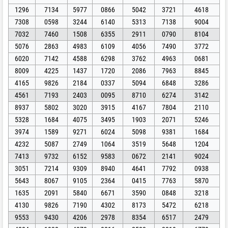
1296
7134
5977
0866
5042
3721
4618
7308
0598
3244
6140
5313
7138
9004
7032
7460
1508
6355
2911
0790
8104
5076
2863
4983
6109
4056
7490
3772
6020
7142
4588
6298
3762
4963
0681
8009
4225
1437
1720
2086
7963
8845
4165
9826
2184
0337
5094
6848
3286
4561
7193
2403
0095
8710
6274
3142
8937
5802
3020
3915
4167
7804
2110
5328
1684
4075
3495
1903
2071
5246
3974
1589
9271
6024
5098
9381
1684
4232
5087
2749
1064
3519
5648
1204
7413
9732
6152
9583
0672
2141
9024
3051
7214
9309
8940
4641
7792
0938
5643
8067
9105
2364
0415
7763
5870
1635
2091
5840
6671
3590
0848
3218
4130
9826
7190
4302
8173
5472
6218
9553
9430
4206
2978
8354
6517
2479