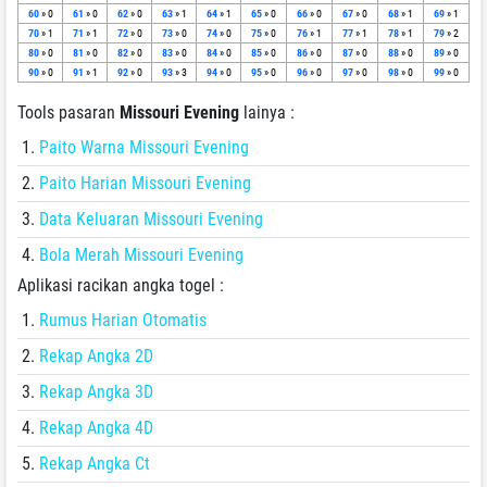
60
» 0
61
» 0
62
» 0
63
» 1
64
» 1
65
» 0
66
» 0
67
» 0
68
» 1
69
» 1
70
» 1
71
» 1
72
» 0
73
» 0
74
» 0
75
» 0
76
» 1
77
» 1
78
» 1
79
» 2
80
» 0
81
» 0
82
» 0
83
» 0
84
» 0
85
» 0
86
» 0
87
» 0
88
» 0
89
» 0
90
» 0
91
» 1
92
» 0
93
» 3
94
» 0
95
» 0
96
» 0
97
» 0
98
» 0
99
» 0
Tools pasaran
Missouri Evening
lainya :
Paito Warna Missouri Evening
Paito Harian Missouri Evening
Data Keluaran Missouri Evening
Bola Merah Missouri Evening
Aplikasi racikan angka togel :
Rumus Harian Otomatis
Rekap Angka 2D
Rekap Angka 3D
Rekap Angka 4D
Rekap Angka Ct