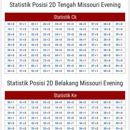
Statistik Posisi 2D Tengah Missouri Evening
Statistik Ck
00
» 0
01
» 1
02
» 1
03
» 0
04
» 0
05
» 0
06
» 0
07
» 0
08
» 0
09
» 0
10
» 1
11
» 0
12
» 0
13
» 0
14
» 0
15
» 0
16
» 0
17
» 0
18
» 0
19
» 0
20
» 0
21
» 1
22
» 0
23
» 0
24
» 1
25
» 0
26
» 0
27
» 0
28
» 0
29
» 0
30
» 0
31
» 0
32
» 0
33
» 2
34
» 0
35
» 0
36
» 1
37
» 2
38
» 0
39
» 1
40
» 0
41
» 0
42
» 0
43
» 0
44
» 0
45
» 0
46
» 0
47
» 1
48
» 0
49
» 1
50
» 0
51
» 0
52
» 1
53
» 1
54
» 0
55
» 0
56
» 0
57
» 1
58
» 0
59
» 1
60
» 0
61
» 0
62
» 0
63
» 0
64
» 1
65
» 0
66
» 0
67
» 1
68
» 0
69
» 1
70
» 1
71
» 0
72
» 0
73
» 0
74
» 1
75
» 0
76
» 1
77
» 1
78
» 0
79
» 0
80
» 0
81
» 1
82
» 1
83
» 0
84
» 0
85
» 0
86
» 1
87
» 0
88
» 0
89
» 0
90
» 0
91
» 0
92
» 0
93
» 1
94
» 0
95
» 0
96
» 1
97
» 1
98
» 0
99
» 0
Statistik Posisi 2D Belakang Missouri Evening
Statistik Ke
00
» 1
01
» 0
02
» 0
03
» 0
04
» 0
05
» 0
06
» 0
07
» 0
08
» 0
09
» 1
10
» 0
11
» 1
12
» 0
13
» 0
14
» 0
15
» 1
16
» 1
17
» 0
18
» 0
19
» 0
20
» 0
21
» 0
22
» 0
23
» 0
24
» 0
25
» 0
26
» 1
27
» 0
28
» 2
29
» 0
30
» 1
31
» 1
32
» 1
33
» 0
34
» 0
35
» 0
36
» 0
37
» 0
38
» 1
39
» 0
40
» 0
41
» 0
42
» 0
43
» 0
44
» 0
45
» 1
46
» 2
47
» 0
48
» 0
49
» 0
50
» 0
51
» 0
52
» 0
53
» 0
54
» 0
55
» 0
56
» 0
57
» 0
58
» 0
59
» 0