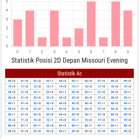
Statistik Posisi 2D Depan Missouri Evening
Statistik Ac
00
» 0
01
» 0
02
» 0
03
» 1
04
» 0
05
» 1
06
» 0
07
» 0
08
» 0
09
» 0
10
» 0
11
» 0
12
» 0
13
» 1
14
» 0
15
» 1
16
» 0
17
» 0
18
» 0
19
» 0
20
» 0
21
» 0
22
» 1
23
» 3
24
» 1
25
» 0
26
» 1
27
» 0
28
» 0
29
» 1
30
» 0
31
» 0
32
» 0
33
» 0
34
» 0
35
» 0
36
» 0
37
» 2
38
» 0
39
» 1
40
» 1
41
» 0
42
» 0
43
» 0
44
» 0
45
» 0
46
» 0
47
» 1
48
» 0
49
» 1
50
» 0
51
» 0
52
» 0
53
» 0
54
» 0
55
» 0
56
» 0
57
» 0
58
» 0
59
» 0
60
» 1
61
» 0
62
» 0
63
» 0
64
» 0
65
» 0
66
» 1
67
» 0
68
» 0
69
» 0
70
» 0
71
» 0
72
» 0
73
» 1
74
» 0
75
» 1
76
» 0
77
» 0
78
» 1
79
» 0
80
» 0
81
» 1
82
» 1
83
» 0
84
» 0
85
» 1
86
» 1
87
» 1
88
» 1
89
» 0
90
» 0
91
» 0
92
» 0
93
» 0
94
» 1
95
» 0
96
» 0
97
» 0
98
» 1
99
» 0