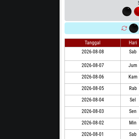
Tanggal
Hari
2026-08-08
Sab
2026-08-07
Jum
2026-08-06
Kam
2026-08-05
Rab
2026-08-04
Sel
2026-08-03
Sen
2026-08-02
Min
2026-08-01
Sab