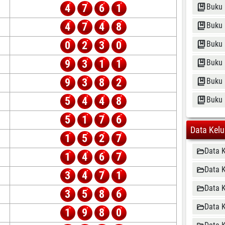
4
7
6
1
Buku 
4
7
4
8
Buku 
0
2
3
0
Buku 
9
3
1
1
Buku
9
3
8
2
Buku
5
4
4
8
Buku
5
1
7
6
Data Kelu
1
5
2
7
Data 
1
4
6
7
Data 
3
4
7
1
Data 
3
5
8
6
Data 
1
9
8
0