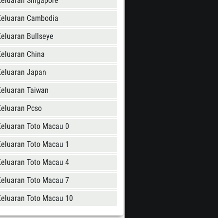
Keluaran Singapore
Keluaran Cambodia
Keluaran Bullseye
Keluaran China
Keluaran Japan
Keluaran Taiwan
Keluaran Pcso
Keluaran Toto Macau 0
Keluaran Toto Macau 1
Keluaran Toto Macau 4
Keluaran Toto Macau 7
Keluaran Toto Macau 10