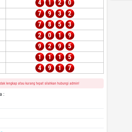
4
1
2
0
7
9
3
2
7
8
5
3
2
0
1
9
9
2
9
5
1
1
1
5
4
9
1
7
idak lengkap atau kurang tepat silahkan hubungi admin!
a :