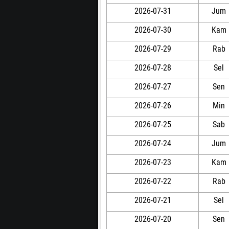
2026-07-31
Jum
2026-07-30
Kam
2026-07-29
Rab
2026-07-28
Sel
2026-07-27
Sen
2026-07-26
Min
2026-07-25
Sab
2026-07-24
Jum
2026-07-23
Kam
2026-07-22
Rab
2026-07-21
Sel
2026-07-20
Sen