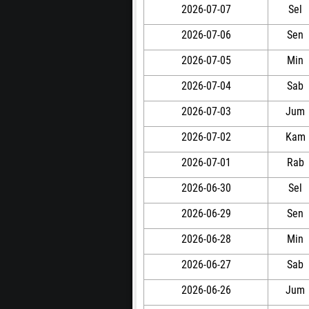
2026-07-07
Sel
2026-07-06
Sen
2026-07-05
Min
2026-07-04
Sab
2026-07-03
Jum
2026-07-02
Kam
2026-07-01
Rab
2026-06-30
Sel
2026-06-29
Sen
2026-06-28
Min
2026-06-27
Sab
2026-06-26
Jum