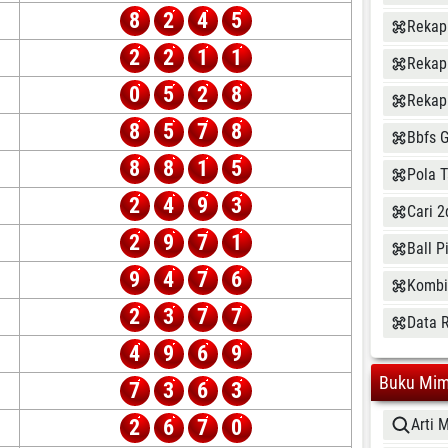
8
2
4
5
Rekap
2
2
1
1
Rekap
0
5
2
8
Rekap
8
5
7
8
Bbfs 
8
8
1
5
Pola 
2
4
9
3
Cari 2
2
9
7
1
Ball P
9
4
7
6
Kombi
2
3
7
7
Data R
4
9
6
9
Buku Mim
7
3
6
3
2
6
7
0
Arti 