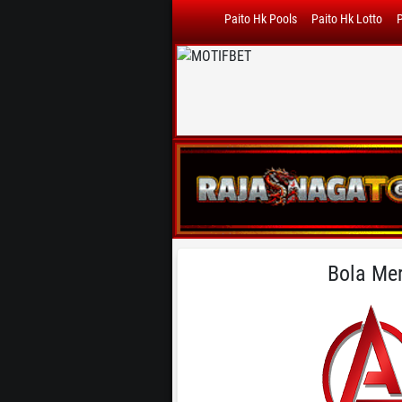
Paito Hk Pools
Paito Hk Lotto
P
Bola Mer