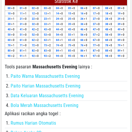
Statistik Ke
00
» 0
01
» 0
02
» 0
03
» 0
04
» 0
05
» 0
06
» 0
07
» 0
08
» 0
09
» 0
10
» 0
11
» 1
12
» 0
13
» 1
14
» 0
15
» 0
16
» 0
17
» 0
18
» 0
19
» 0
20
» 1
21
» 0
22
» 0
23
» 1
24
» 0
25
» 0
26
» 1
27
» 0
28
» 0
29
» 0
30
» 1
31
» 0
32
» 0
33
» 1
34
» 0
35
» 0
36
» 0
37
» 0
38
» 0
39
» 0
40
» 0
41
» 0
42
» 2
43
» 0
44
» 0
45
» 0
46
» 0
47
» 0
48
» 0
49
» 0
50
» 0
51
» 0
52
» 0
53
» 0
54
» 0
55
» 1
56
» 0
57
» 2
58
» 0
59
» 0
60
» 0
61
» 0
62
» 2
63
» 1
64
» 1
65
» 0
66
» 0
67
» 0
68
» 0
69
» 0
70
» 1
71
» 0
72
» 0
73
» 2
74
» 0
75
» 0
76
» 0
77
» 0
78
» 0
79
» 1
80
» 0
81
» 1
82
» 0
83
» 0
84
» 1
85
» 0
86
» 1
87
» 0
88
» 0
89
» 1
90
» 2
91
» 1
92
» 0
93
» 2
94
» 0
95
» 0
96
» 1
97
» 0
98
» 0
99
» 0
Tools pasaran
Massachusetts Evening
lainya :
Paito Warna Massachusetts Evening
Paito Harian Massachusetts Evening
Data Keluaran Massachusetts Evening
Bola Merah Massachusetts Evening
Aplikasi racikan angka togel :
Rumus Harian Otomatis