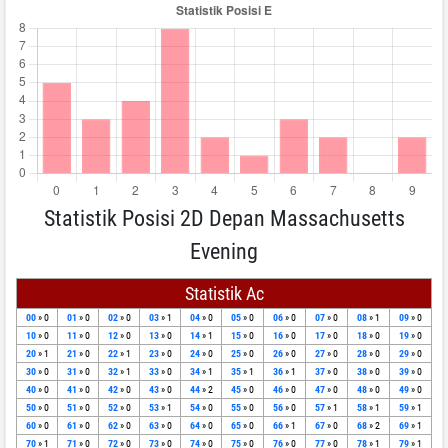
Statistik Posisi 2D Depan Massachusetts
Evening
Statistik Ac
00
» 0
01
» 0
02
» 0
03
» 1
04
» 0
05
» 0
06
» 0
07
» 0
08
» 1
09
» 0
10
» 0
11
» 0
12
» 0
13
» 0
14
» 1
15
» 0
16
» 0
17
» 0
18
» 0
19
» 0
20
» 1
21
» 0
22
» 1
23
» 0
24
» 0
25
» 0
26
» 0
27
» 0
28
» 0
29
» 0
30
» 0
31
» 0
32
» 1
33
» 0
34
» 1
35
» 1
36
» 1
37
» 0
38
» 0
39
» 0
40
» 0
41
» 0
42
» 0
43
» 0
44
» 2
45
» 0
46
» 0
47
» 0
48
» 0
49
» 0
50
» 0
51
» 0
52
» 0
53
» 1
54
» 0
55
» 0
56
» 0
57
» 1
58
» 1
59
» 1
60
» 0
61
» 0
62
» 0
63
» 0
64
» 0
65
» 0
66
» 1
67
» 0
68
» 2
69
» 1
70
» 1
71
» 0
72
» 0
73
» 0
74
» 0
75
» 0
76
» 0
77
» 0
78
» 1
79
» 1