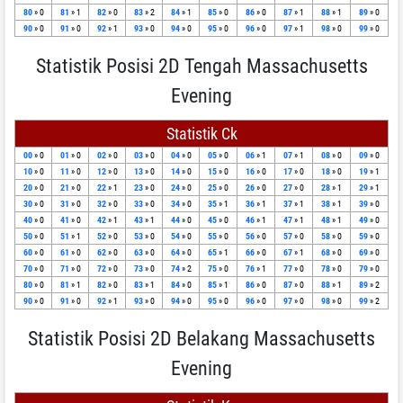
80
» 0
81
» 1
82
» 0
83
» 2
84
» 1
85
» 0
86
» 0
87
» 1
88
» 1
89
» 0
90
» 0
91
» 0
92
» 1
93
» 0
94
» 0
95
» 0
96
» 0
97
» 1
98
» 0
99
» 0
Statistik Posisi 2D Tengah Massachusetts
Evening
Statistik Ck
00
» 0
01
» 0
02
» 0
03
» 0
04
» 0
05
» 0
06
» 1
07
» 1
08
» 0
09
» 0
10
» 0
11
» 0
12
» 0
13
» 0
14
» 0
15
» 0
16
» 0
17
» 0
18
» 0
19
» 1
20
» 0
21
» 0
22
» 1
23
» 0
24
» 0
25
» 0
26
» 0
27
» 0
28
» 1
29
» 1
30
» 0
31
» 0
32
» 0
33
» 0
34
» 0
35
» 1
36
» 1
37
» 1
38
» 1
39
» 0
40
» 0
41
» 0
42
» 1
43
» 1
44
» 0
45
» 0
46
» 1
47
» 1
48
» 1
49
» 0
50
» 0
51
» 1
52
» 0
53
» 0
54
» 0
55
» 0
56
» 0
57
» 0
58
» 0
59
» 0
60
» 0
61
» 0
62
» 0
63
» 0
64
» 0
65
» 1
66
» 0
67
» 1
68
» 0
69
» 0
70
» 0
71
» 0
72
» 0
73
» 0
74
» 2
75
» 0
76
» 1
77
» 0
78
» 0
79
» 0
80
» 0
81
» 1
82
» 0
83
» 1
84
» 0
85
» 1
86
» 0
87
» 0
88
» 1
89
» 2
90
» 0
91
» 0
92
» 1
93
» 0
94
» 0
95
» 0
96
» 0
97
» 0
98
» 0
99
» 2
Statistik Posisi 2D Belakang Massachusetts
Evening