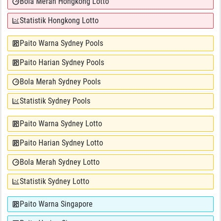
Bola Merah Hongkong Lotto
Statistik Hongkong Lotto
Paito Warna Sydney Pools
Paito Harian Sydney Pools
Bola Merah Sydney Pools
Statistik Sydney Pools
Paito Warna Sydney Lotto
Paito Harian Sydney Lotto
Bola Merah Sydney Lotto
Statistik Sydney Lotto
Paito Warna Singapore